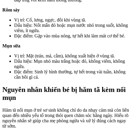
Rôm sảy
Vị trí: Cổ, lưng, ngực, đôi khi vùng tã.
Dấu hiệu: Nốt mẩn đỏ hoặc mụn nước nhỏ trong suốt, không
viêm, ít ngứa.
Đặc điểm: Gặp vào mùa nóng, tự hết khi làm mát cơ thể bé.
Mụn sữa
Vị trí: Mặt (trán, má, cằm), không xuất hiện ở vùng tã.
Dấu hiệu: Mụn nhỏ màu trắng hoặc đỏ, không viêm, không
ngứa.
Đặc điểm: Sinh lý bình thường, tự hết trong vài tuần, không
cần bôi gì cả.
Nguyên nhân khiến bé bị hăm tã kèm nổi
mụn
Hăm tã nổi mụn ở trẻ sơ sinh không chỉ do da nhạy cảm mà còn liên
quan đến nhiều yếu tố trong thói quen chăm sóc hằng ngày. Hiểu rõ
nguyên nhân sẽ giúp cha mẹ phòng ngừa và xử lý đúng cách ngay
từ sớm.