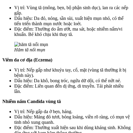
Vị trí: Vùng tã (mông, bẹn, bộ phận sinh dục), lan ra các nếp
gấp.
Dấu hiệu: Da đỏ, nóng, sần sùi, xuất hiện mụn nhỏ, có thể
tiến triển thành mụn nước hoặc loét.
Đặc điểm: Thường do ẩm ướt, ma sát, hoặc nhiễm nấm/vi
khuẩn. Bé khó chịu khi thay tã.
Hăm tã nổi mụn
Viêm da cơ địa (Eczema)
Vị trí: Nếp gấp như khuỷu tay, cổ, mặt (vùng tã thường ít bị
bệnh này).
Dấu hiệu: Da khô, bong tróc, ngứa dữ dội, có thể nứt nẻ.
Đặc điểm: Liên quan đến dị ứng, di truyền. Tái phát nhiều
lần.
Nhiễm nấm Candida vùng tã
Vị trí: Nếp gấp da ở bẹn, háng.
Dấu hiệu: Mảng đỏ tươi, bóng loáng, viền rõ ràng, có mụn vệ
tinh nhỏ xung quanh.
Đặc điểm: Thường xuất hiện sau khi dùng kháng sinh. Không
đáp ứng với kem hăm thông thường.