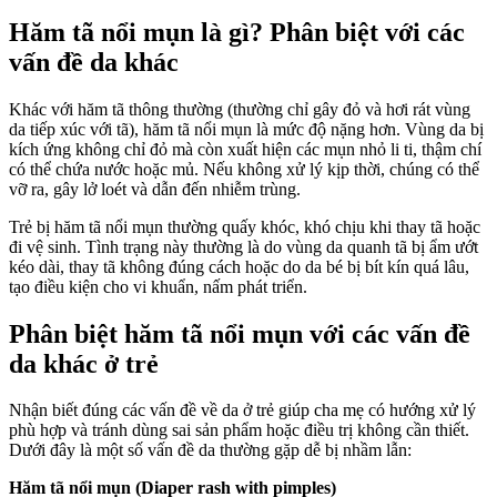
Hăm tã nổi mụn là gì? Phân biệt với các
vấn đề da khác
Khác với hăm tã thông thường (thường chỉ gây đỏ và hơi rát vùng
da tiếp xúc với tã), hăm tã nổi mụn là mức độ nặng hơn. Vùng da bị
kích ứng không chỉ đỏ mà còn xuất hiện các mụn nhỏ li ti, thậm chí
có thể chứa nước hoặc mủ. Nếu không xử lý kịp thời, chúng có thể
vỡ ra, gây lở loét và dẫn đến nhiễm trùng.
Trẻ bị hăm tã nổi mụn thường quấy khóc, khó chịu khi thay tã hoặc
đi vệ sinh. Tình trạng này thường là do vùng da quanh tã bị ẩm ướt
kéo dài, thay tã không đúng cách hoặc do da bé bị bít kín quá lâu,
tạo điều kiện cho vi khuẩn, nấm phát triển.
Phân biệt hăm tã nổi mụn với các vấn đề
da khác ở trẻ
Nhận biết đúng các vấn đề về da ở trẻ giúp cha mẹ có hướng xử lý
phù hợp và tránh dùng sai sản phẩm hoặc điều trị không cần thiết.
Dưới đây là một số vấn đề da thường gặp dễ bị nhầm lẫn:
Hăm tã nổi mụn (Diaper rash with pimples)