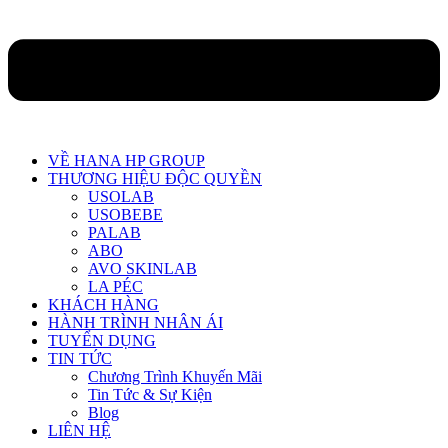
VỀ HANA HP GROUP
THƯƠNG HIỆU ĐỘC QUYỀN
USOLAB
USOBEBE
PALAB
ABO
AVO SKINLAB
LA PÉC
KHÁCH HÀNG
HÀNH TRÌNH NHÂN ÁI
TUYỂN DỤNG
TIN TỨC
Chương Trình Khuyến Mãi
Tin Tức & Sự Kiện
Blog
LIÊN HỆ