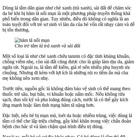
Dùng lá tắm dân gian như chè xanh (trà xanh), sài đất để chăm sóc
da bé khi bị hăm tã nổi mụn là một phương pháp truyền thống khá
phổ biến trong dân gian. Tuy nhiên, điều đó không có nghĩa là an
toàn tuyệt đối với trẻ sơ sinh vì làn da của bé vốn rất nhạy cảm và dễ
bị tổn thương.
Cho trẻ tắm lá trà xanh và sài đất
Một số loại lá như chè xanh chứa tannin có đặc tính kháng khuẩn,
chống viêm nhẹ, còn sài đất cũng được cho là giúp làm dịu da, giảm
ngứa rát. Ngoài ra, lá tắm dễ kiếm, giá rẻ nên nhiều phụ huynh ưa
chuộng. Nhưng đi kèm với lợi ích là những rủi ro tiềm ẩn mà cha
mẹ không nên xem nhẹ.
Trước tiên, nguồn gốc lá không đảm bảo vệ sinh có thể mang theo
thuốc trừ sâu, bụi bẩn, vi khuẩn hoặc nấm mốc. Nếu không rửa
sạch, đun sôi kỹ và pha loãng đúng cách, nước lá có thể gây kích
ứng mạnh hoặc làm tình trạng hăm tã nặng hơn.
Đặc biệt, nếu bé bị mụn mủ, loét da hoặc nhiễm trùng, việc dùng lá
tắm có thể che lấp triệu chứng, gây khó khăn trong việc chẩn đoán
bệnh cho bác sĩ và làm chậm quá trình điều trị đúng.
Ngoài ra, mỗi bé có cơ địa khác nhau. Có bé dùng lá tắm thì đỡ,