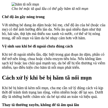
Cho bé mặc tã quá lâu có thể gây hăm tã nổi mụn
Chế độ ăn gây nóng trong
Với những bé đang ăn dặm hoặc bú mẹ, chế độ ăn của bé (hoặc của
mẹ) có thể ảnh hưởng đến làn da. Nếu ăn quá nhiều đạm như thịt
bò, hải sản, thịt lợn mà thiếu rau xanh và nước, cơ thể sẽ bị nóng
trong, dễ nổi mụn và làm da bé nhạy cảm hơn với hăm.
Vệ sinh sau khi bé đi ngoài chưa đúng cách
Khi trẻ đi ngoài nhiều lần, đặc biệt trong giai đoạn ăn dặm, phân có
thể trở nên lỏng, chua hoặc chứa enzym tiêu hóa. Nếu không làm
sạch kỹ hoặc lau chùi quá mạnh tay, da bé dễ bị tổn thương và viêm
nhiễm, tạo điều kiện cho hăm tã nổi mụn phát triển.
Cách xử lý khi bé bị hăm tã nổi mụn
Khi bé bị hăm tã kèm nổi mụn, cha mẹ cần xử lý đúng cách và kịp
thời để tránh tình trạng lan rộng, viêm nhiễm hoặc để lại sẹo. Dưới
đây là những bước chăm sóc da bé tại nhà an toàn và hiệu quả.
Thay tã thường xuyên, không để tã ẩm quá lâu