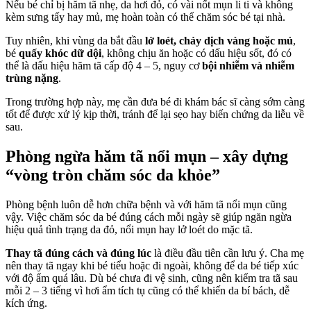
Nếu bé chỉ bị hăm tã nhẹ, da hơi đỏ, có vài nốt mụn li ti và không
kèm sưng tấy hay mủ, mẹ hoàn toàn có thể chăm sóc bé tại nhà.
Tuy nhiên, khi vùng da bắt đầu
lở loét, chảy dịch vàng hoặc mủ
,
bé
quấy khóc dữ dội
, không chịu ăn hoặc có dấu hiệu sốt, đó có
thể là dấu hiệu hăm tã cấp độ 4 – 5, nguy cơ
bội nhiễm và nhiễm
trùng nặng
.
Trong trường hợp này, mẹ cần đưa bé đi khám bác sĩ càng sớm càng
tốt để được xử lý kịp thời, tránh để lại sẹo hay biến chứng da liễu về
sau.
Phòng ngừa hăm tã nổi mụn – xây dựng
“vòng tròn chăm sóc da khỏe”
Phòng bệnh luôn dễ hơn chữa bệnh và với hăm tã nổi mụn cũng
vậy. Việc chăm sóc da bé đúng cách mỗi ngày sẽ giúp ngăn ngừa
hiệu quả tình trạng da đỏ, nổi mụn hay lở loét do mặc tã.
Thay tã đúng cách và đúng lúc
là điều đầu tiên cần lưu ý. Cha mẹ
nên thay tã ngay khi bé tiểu hoặc đi ngoài, không để da bé tiếp xúc
với độ ẩm quá lâu. Dù bé chưa đi vệ sinh, cũng nên kiểm tra tã sau
mỗi 2 – 3 tiếng vì hơi ẩm tích tụ cũng có thể khiến da bí bách, dễ
kích ứng.