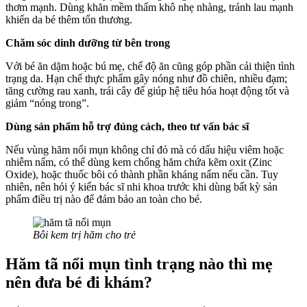
thơm mạnh. Dùng khăn mềm thấm khô nhẹ nhàng, tránh lau mạnh
khiến da bé thêm tổn thương.
Chăm sóc dinh dưỡng từ bên trong
Với bé ăn dặm hoặc bú mẹ, chế độ ăn cũng góp phần cải thiện tình
trạng da. Hạn chế thực phẩm gây nóng như đồ chiên, nhiều đạm;
tăng cường rau xanh, trái cây để giúp hệ tiêu hóa hoạt động tốt và
giảm “nóng trong”.
Dùng sản phẩm hỗ trợ đúng cách, theo tư vấn bác sĩ
Nếu vùng hăm nổi mụn không chỉ đỏ mà có dấu hiệu viêm hoặc
nhiễm nấm, có thể dùng kem chống hăm chứa kẽm oxit (Zinc
Oxide), hoặc thuốc bôi có thành phần kháng nấm nếu cần. Tuy
nhiên, nên hỏi ý kiến bác sĩ nhi khoa trước khi dùng bất kỳ sản
phẩm điều trị nào để đảm bảo an toàn cho bé.
Bôi kem trị hăm cho trẻ
Hăm tã nổi mụn tình trạng nào thì mẹ
nên đưa bé đi khám?