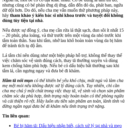
nhưng cũng có bé phản ứng dị ứng, dẫn đến đỏ da, phát ban, ngứa
dữ dội hơn. Do đó, nếu cha mẹ vẫn muốn thử phương pháp này,
hãy
tham khảo ý kiến bác sĩ nhi khoa trước và tuyệt đối không
dùng tùy tiện tại nhà
.
Nếu được sự đồng ý, cha mẹ cần rửa lá thật sạch, đun sôi ít nhất 15
– 20 phút, pha loãng, và thử trước trên một vùng da nhỏ trước khi
tắm toàn thân. Sau khi tắm, nhớ lau khô hoàn toàn vùng da bị hăm
để tránh tích tụ độ ẩm.
Lá tắm chỉ nên dùng như một biện pháp hỗ trợ, không thể thay thế
việc chăm sóc vệ sinh đúng cách, thay tã thường xuyên và dùng
kem chống hăm phù hợp. Nếu bé có dấu hiệu bất thường sau khi
tắm lá, cần ngưng ngay và đưa bé đi khám.
Hăm tã nổi mụn
có thể khiến bé yêu khó chịu, mất ngủ và làm cha
mẹ mệt mỏi nếu không được xử lý đúng cách. Tuy nhiên, chỉ cần
cha mẹ chú ý một chút trong việc thay tã, vệ sinh và chọn sản phẩm
chăm sóc da phù hợp, tình trạng này hoàn toàn có thể phòng ngừa
và cải thiện rõ rệt. Hãy luôn ưu tiên sản phẩm an toàn, lành tính và
đừng ngần ngại đưa bé đi khám nếu tình trạng trở nặng.
Tin liên quan:
Bé bị hăm tã: Dấu hiệu nhận biết, cách xử lý tại nhà và mẹo