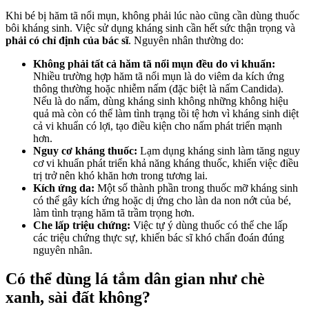
Khi bé bị hăm tã nổi mụn, không phải lúc nào cũng cần dùng thuốc
bôi kháng sinh. Việc sử dụng kháng sinh cần hết sức thận trọng và
phải có chỉ định của bác sĩ
. Nguyên nhân thường do:
Không phải tất cả hăm tã nổi mụn đều do vi khuẩn:
Nhiều trường hợp hăm tã nổi mụn là do viêm da kích ứng
thông thường hoặc nhiễm nấm (đặc biệt là nấm Candida).
Nếu là do nấm, dùng kháng sinh không những không hiệu
quả mà còn có thể làm tình trạng tồi tệ hơn vì kháng sinh diệt
cả vi khuẩn có lợi, tạo điều kiện cho nấm phát triển mạnh
hơn.
Nguy cơ kháng thuốc:
Lạm dụng kháng sinh làm tăng nguy
cơ vi khuẩn phát triển khả năng kháng thuốc, khiến việc điều
trị trở nên khó khăn hơn trong tương lai.
Kích ứng da:
Một số thành phần trong thuốc mỡ kháng sinh
có thể gây kích ứng hoặc dị ứng cho làn da non nớt của bé,
làm tình trạng hăm tã trầm trọng hơn.
Che lấp triệu chứng:
Việc tự ý dùng thuốc có thể che lấp
các triệu chứng thực sự, khiến bác sĩ khó chẩn đoán đúng
nguyên nhân.
Có thể dùng lá tắm dân gian như chè
xanh, sài đất không?