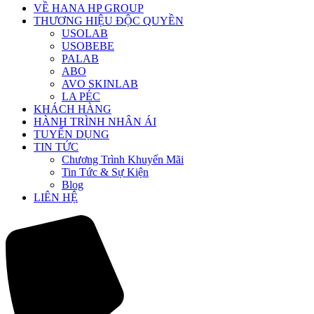
VỀ HANA HP GROUP
THƯƠNG HIỆU ĐỘC QUYỀN
USOLAB
USOBEBE
PALAB
ABO
AVO SKINLAB
LA PÉC
KHÁCH HÀNG
HÀNH TRÌNH NHÂN ÁI
TUYỂN DỤNG
TIN TỨC
Chương Trình Khuyến Mãi
Tin Tức & Sự Kiện
Blog
LIÊN HỆ