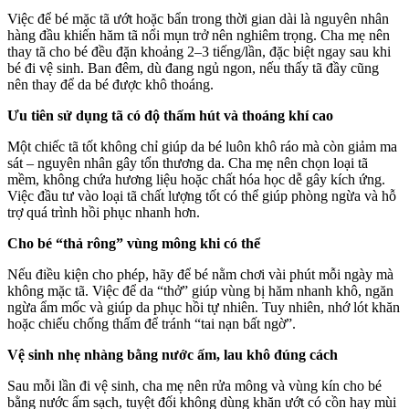
Việc để bé mặc tã ướt hoặc bẩn trong thời gian dài là nguyên nhân
hàng đầu khiến hăm tã nổi mụn trở nên nghiêm trọng. Cha mẹ nên
thay tã cho bé đều đặn khoảng 2–3 tiếng/lần, đặc biệt ngay sau khi
bé đi vệ sinh. Ban đêm, dù đang ngủ ngon, nếu thấy tã đầy cũng
nên thay để da bé được khô thoáng.
Ưu tiên sử dụng tã có độ thấm hút và thoáng khí cao
Một chiếc tã tốt không chỉ giúp da bé luôn khô ráo mà còn giảm ma
sát – nguyên nhân gây tổn thương da. Cha mẹ nên chọn loại tã
mềm, không chứa hương liệu hoặc chất hóa học dễ gây kích ứng.
Việc đầu tư vào loại tã chất lượng tốt có thể giúp phòng ngừa và hỗ
trợ quá trình hồi phục nhanh hơn.
Cho bé “thả rông” vùng mông khi có thể
Nếu điều kiện cho phép, hãy để bé nằm chơi vài phút mỗi ngày mà
không mặc tã. Việc để da “thở” giúp vùng bị hăm nhanh khô, ngăn
ngừa ẩm mốc và giúp da phục hồi tự nhiên. Tuy nhiên, nhớ lót khăn
hoặc chiếu chống thấm để tránh “tai nạn bất ngờ”.
Vệ sinh nhẹ nhàng bằng nước ấm, lau khô đúng cách
Sau mỗi lần đi vệ sinh, cha mẹ nên rửa mông và vùng kín cho bé
bằng nước ấm sạch, tuyệt đối không dùng khăn ướt có cồn hay mùi