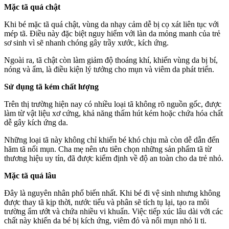
Mặc tã quá chật
Khi bé mặc tã quá chật, vùng da nhạy cảm dễ bị cọ xát liên tục với
mép tã. Điều này đặc biệt nguy hiểm với làn da mỏng manh của trẻ
sơ sinh vì sẽ nhanh chóng gây trầy xước, kích ứng.
Ngoài ra, tã chật còn làm giảm độ thoáng khí, khiến vùng da bị bí,
nóng và ẩm, là điều kiện lý tưởng cho mụn và viêm da phát triển.
Sử dụng tã kém chất lượng
Trên thị trường hiện nay có nhiều loại tã không rõ nguồn gốc, được
làm từ vật liệu xơ cứng, khả năng thấm hút kém hoặc chứa hóa chất
dễ gây kích ứng da.
Những loại tã này không chỉ khiến bé khó chịu mà còn dễ dẫn đến
hăm tã nổi mụn. Cha mẹ nên ưu tiên chọn những sản phẩm tã từ
thương hiệu uy tín, đã được kiểm định về độ an toàn cho da trẻ nhỏ.
Mặc tã quá lâu
Đây là nguyên nhân phổ biến nhất. Khi bé đi vệ sinh nhưng không
được thay tã kịp thời, nước tiểu và phân sẽ tích tụ lại, tạo ra môi
trường ẩm ướt và chứa nhiều vi khuẩn. Việc tiếp xúc lâu dài với các
chất này khiến da bé bị kích ứng, viêm đỏ và nổi mụn nhỏ li ti.