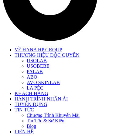
VỀ HANA HP GROUP
THƯƠNG HIỆU ĐỘC QUYỀN
USOLAB
USOBEBE
PALAB
ABO
AVO SKINLAB
LA PÉC
KHÁCH HÀNG
HÀNH TRÌNH NHÂN ÁI
TUYỂN DỤNG
TIN TỨC
Chương Trình Khuyến Mãi
Tin Tức & Sự Kiện
Blog
LIÊN HỆ