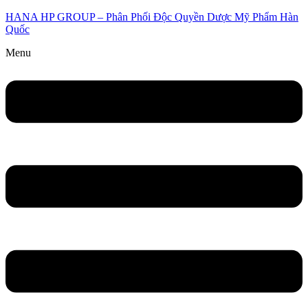
HANA HP GROUP – Phân Phối Độc Quyền Dược Mỹ Phẩm Hàn
Quốc
Menu