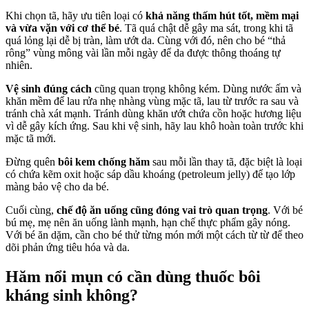
Khi chọn tã, hãy ưu tiên loại có
khả năng thấm hút tốt, mềm mại
và vừa vặn với cơ thể bé
. Tã quá chật dễ gây ma sát, trong khi tã
quá lỏng lại dễ bị tràn, làm ướt da. Cùng với đó, nên cho bé “thả
rông” vùng mông vài lần mỗi ngày để da được thông thoáng tự
nhiên.
Vệ sinh đúng cách
cũng quan trọng không kém. Dùng nước ấm và
khăn mềm để lau rửa nhẹ nhàng vùng mặc tã, lau từ trước ra sau và
tránh chà xát mạnh. Tránh dùng khăn ướt chứa cồn hoặc hương liệu
vì dễ gây kích ứng. Sau khi vệ sinh, hãy lau khô hoàn toàn trước khi
mặc tã mới.
Đừng quên
bôi kem chống hăm
sau mỗi lần thay tã, đặc biệt là loại
có chứa kẽm oxit hoặc sáp dầu khoáng (petroleum jelly) để tạo lớp
màng bảo vệ cho da bé.
Cuối cùng,
chế độ ăn uống cũng đóng vai trò quan trọng
. Với bé
bú mẹ, mẹ nên ăn uống lành mạnh, hạn chế thực phẩm gây nóng.
Với bé ăn dặm, cần cho bé thử từng món mới một cách từ từ để theo
dõi phản ứng tiêu hóa và da.
Hăm nổi mụn có cần dùng thuốc bôi
kháng sinh không?