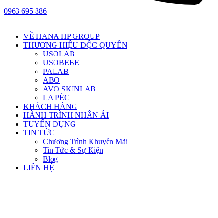
0963 695 886
VỀ HANA HP GROUP
THƯƠNG HIỆU ĐỘC QUYỀN
USOLAB
USOBEBE
PALAB
ABO
AVO SKINLAB
LA PÉC
KHÁCH HÀNG
HÀNH TRÌNH NHÂN ÁI
TUYỂN DỤNG
TIN TỨC
Chương Trình Khuyến Mãi
Tin Tức & Sự Kiện
Blog
LIÊN HỆ