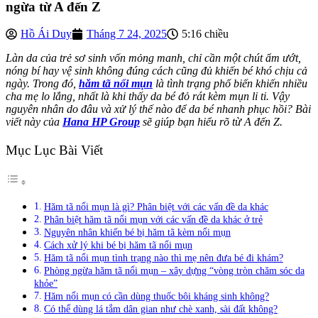
ngừa từ A đến Z
Hồ Ái Duy
Tháng 7 24, 2025
5:16 chiều
Làn da của trẻ sơ sinh vốn mỏng manh, chỉ cần một chút ẩm ướt,
nóng bí hay vệ sinh không đúng cách cũng đủ khiến bé khó chịu cả
ngày. Trong đó,
hăm tã nổi mụn
là tình trạng phổ biến khiến nhiều
cha mẹ lo lắng, nhất là khi thấy da bé đỏ rát kèm mụn li ti. Vậy
nguyên nhân do đâu và xử lý thế nào để da bé nhanh phục hồi? Bài
viết này của
Hana HP Group
sẽ giúp bạn hiểu rõ từ A đến Z.
Mục Lục Bài Viết
Hăm tã nổi mụn là gì? Phân biệt với các vấn đề da khác
Phân biệt hăm tã nổi mụn với các vấn đề da khác ở trẻ
Nguyên nhân khiến bé bị hăm tã kèm nổi mụn
Cách xử lý khi bé bị hăm tã nổi mụn
Hăm tã nổi mụn tình trạng nào thì mẹ nên đưa bé đi khám?
Phòng ngừa hăm tã nổi mụn – xây dựng “vòng tròn chăm sóc da
khỏe”
Hăm nổi mụn có cần dùng thuốc bôi kháng sinh không?
Có thể dùng lá tắm dân gian như chè xanh, sài đất không?