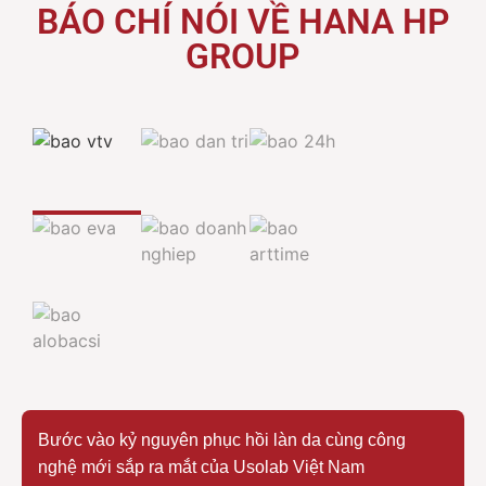
BÁO CHÍ NÓI VỀ HANA HP
GROUP
Bước vào kỷ nguyên phục hồi làn da cùng công
nghệ mới sắp ra mắt của Usolab Việt Nam