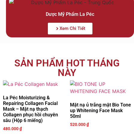
Dược Mỹ Phẩm La Péc
Xem Chi Tiết
SẢN PHẨM HOT THÁNG
NÀY
La Péc Moisturizing &
Repairing Collagen Facial
Mặt nạ ủ trắng mặt Bio Tone
Mask – Mặt nạ thạch
up Whitening Face Mask
Collagen phục hồi chuyên
50ml
sâu (Hộp 6 miếng)
520.000
₫
480.000
₫