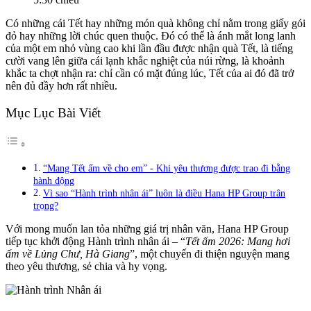
Có những cái Tết hay những món quà không chỉ nằm trong giấy gói
đỏ hay những lời chúc quen thuộc. Đó có thể là ánh mắt long lanh
của một em nhỏ vùng cao khi lần đầu được nhận quà Tết, là tiếng
cười vang lên giữa cái lạnh khắc nghiệt của núi rừng, là khoảnh
khắc ta chợt nhận ra: chỉ cần có mặt đúng lúc, Tết của ai đó đã trở
nên đủ đầy hơn rất nhiều.
Mục Lục Bài Viết
“Mang Tết ấm về cho em” - Khi yêu thương được trao đi bằng
hành động
Vì sao “Hành trình nhân ái” luôn là điều Hana HP Group trân
trọng?
Với mong muốn lan tỏa những giá trị nhân văn, Hana HP Group
tiếp tục khởi động Hành trình nhân ái – “
Tết ấm 2026: Mang hơi
ấm về Lủng Chư, Hà Giang
”, một chuyến đi thiện nguyện mang
theo yêu thương, sẻ chia và hy vọng.