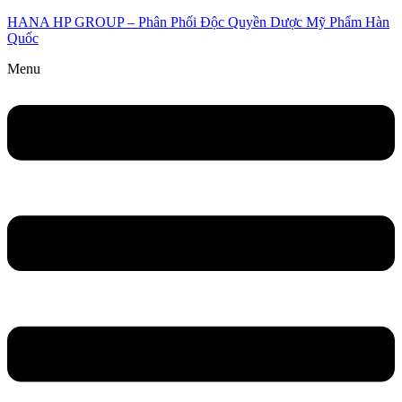
HANA HP GROUP – Phân Phối Độc Quyền Dược Mỹ Phẩm Hàn
Quốc
Menu