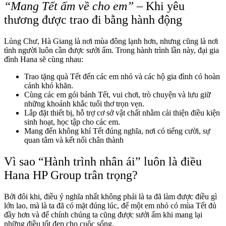
“Mang Tết ấm về cho em”
– Khi yêu
thương được trao đi bằng hành động
Lủng Chư, Hà Giang là nơi mùa đông lạnh hơn, nhưng cũng là nơi
tình người luôn cần được sưởi ấm. Trong hành trình lần này, đại gia
đình Hana sẽ cùng nhau:
Trao tặng quà Tết đến các em nhỏ và các hộ gia đình có hoàn
cảnh khó khăn.
Cùng các em gói bánh Tết, vui chơi, trò chuyện và lưu giữ
những khoảnh khắc tuổi thơ trọn vẹn.
Lắp đặt thiết bị, hỗ trợ cơ sở vật chất nhằm cải thiện điều kiện
sinh hoạt, học tập cho các em.
Mang đến không khí Tết đúng nghĩa, nơi có tiếng cười, sự
quan tâm và kết nối chân thành
Vì sao “Hành trình nhân ái” luôn là điều
Hana HP Group trân trọng?
Bởi đôi khi, điều ý nghĩa nhất không phải là ta đã làm được điều gì
lớn lao, mà là ta đã có mặt đúng lúc, để một em nhỏ có mùa Tết đủ
đầy hơn và để chính chúng ta cũng được sưởi ấm khi mang lại
những điều tốt đẹp cho cuộc sống.