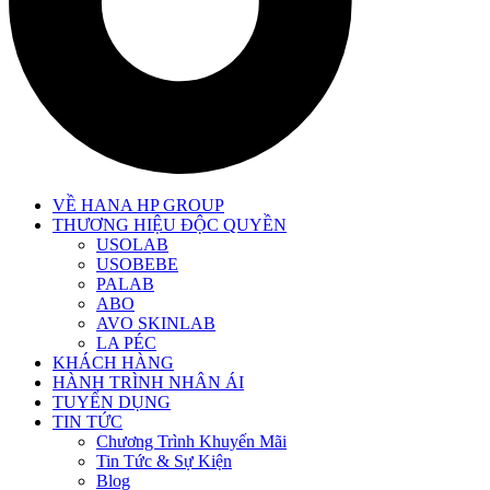
VỀ HANA HP GROUP
THƯƠNG HIỆU ĐỘC QUYỀN
USOLAB
USOBEBE
PALAB
ABO
AVO SKINLAB
LA PÉC
KHÁCH HÀNG
HÀNH TRÌNH NHÂN ÁI
TUYỂN DỤNG
TIN TỨC
Chương Trình Khuyến Mãi
Tin Tức & Sự Kiện
Blog