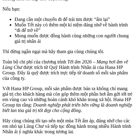
Nếu bạn:
Đang cần một chuyến đi để trái tim được “ấm lại”
Muốn Tết này có thêm một kỉ niệm đáng nhớ về hành trình
“đi để trở về”
Mong muốn được đồng hành cùng những con người chung
giá trị nhân ái
Thì đừng ngần ngại mà hãy tham gia cùng chúng tôi.
Toàn bộ chi phí của chương trình
Tết ấm 2026 – Mang hơi ấm về
Lủng Chư
được trích từ Quỹ Hành trình Nhân ái của Hana HP
Group. Đây là quỹ được trích trực tiếp từ doanh số mỗi sản phẩm
của công ty.
Với Hana HP Group, mỗi sản phẩm được bán ra không chỉ mang
giá trị cho khách hàng mà còn góp thêm một phần hơi ấm gửi tới trẻ
em vùng cao và những hoàn cảnh khó khăn trong xã hội. Hana HP
Group tin rằng:
Doanh nghiệp phát triển bền vững là doanh nghiệp
biết lan tỏa giá trị tốt đẹp cho cộng đồng
.
Hãy cùng chúng tôi tạo nên một mùa Tết ấm áp, đáng nhớ cho các
em nhỏ tại Lủng Chư và tiếp tục đồng hành trong nhiều Hành trình
Nhân ái ý nghĩa khác trong tương lai.