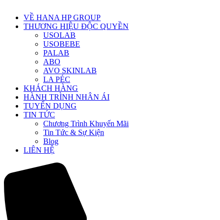
VỀ HANA HP GROUP
THƯƠNG HIỆU ĐỘC QUYỀN
USOLAB
USOBEBE
PALAB
ABO
AVO SKINLAB
LA PÉC
KHÁCH HÀNG
HÀNH TRÌNH NHÂN ÁI
TUYỂN DỤNG
TIN TỨC
Chương Trình Khuyến Mãi
Tin Tức & Sự Kiện
Blog
LIÊN HỆ