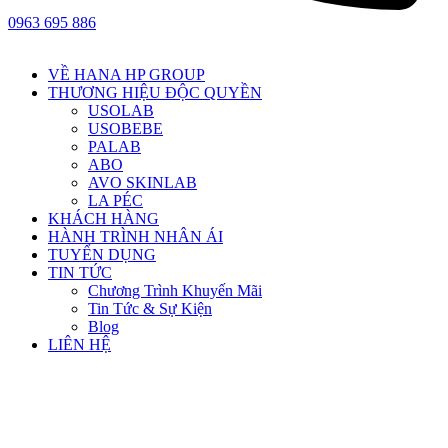
0963 695 886
VỀ HANA HP GROUP
THƯƠNG HIỆU ĐỘC QUYỀN
USOLAB
USOBEBE
PALAB
ABO
AVO SKINLAB
LA PÉC
KHÁCH HÀNG
HÀNH TRÌNH NHÂN ÁI
TUYỂN DỤNG
TIN TỨC
Chương Trình Khuyến Mãi
Tin Tức & Sự Kiện
Blog
LIÊN HỆ