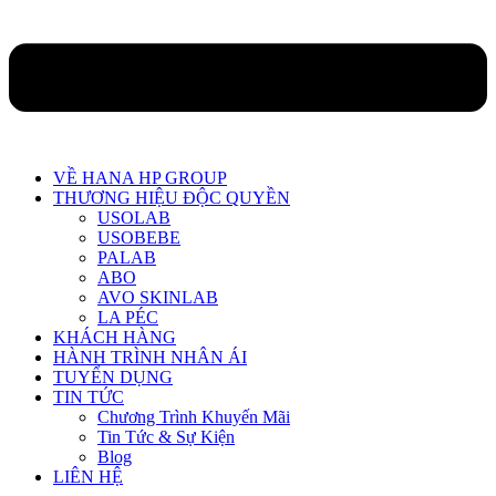
VỀ HANA HP GROUP
THƯƠNG HIỆU ĐỘC QUYỀN
USOLAB
USOBEBE
PALAB
ABO
AVO SKINLAB
LA PÉC
KHÁCH HÀNG
HÀNH TRÌNH NHÂN ÁI
TUYỂN DỤNG
TIN TỨC
Chương Trình Khuyến Mãi
Tin Tức & Sự Kiện
Blog
LIÊN HỆ