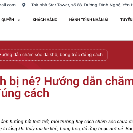
ail.com
Toà nhà Star Tower, số 68, Dương Đình Nghệ, Yên H
C QUYỀN
KHÁCH HÀNG
HÀNH TRÌNH NHÂN ÁI
TUYỂN
? Hướng dẫn chăm sóc da khô, bong tróc đúng cách
inh bị nẻ? Hướng dẫn chă
đúng cách
 ảnh hưởng bởi thời tiết, môi trường hay cách chăm sóc chưa đ
 lo lắng khi thấy má bé khô, bong tróc, đỏ ửng hoặc nứt nẻ. Bài 