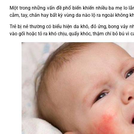
Một trong những vấn đề phổ biến khiến nhiều ba mẹ lo lắng 
cằm, tay, chân hay bất kỳ vùng da nào lộ ra ngoài không kh
Trẻ bị nẻ thường có biểu hiện da khô, đỏ ửng, bong vảy nh
vào gối hoặc tỏ ra khó chịu, quấy khóc, thậm chí bỏ bú vì 