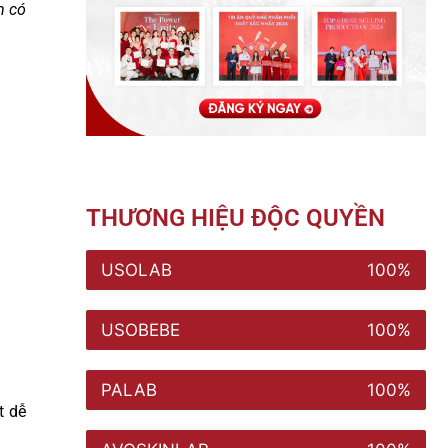
m có
THƯƠNG HIỆU ĐỘC QUYỀN
USOLAB
100%
USOBEBE
100%
PALAB
100%
t dễ