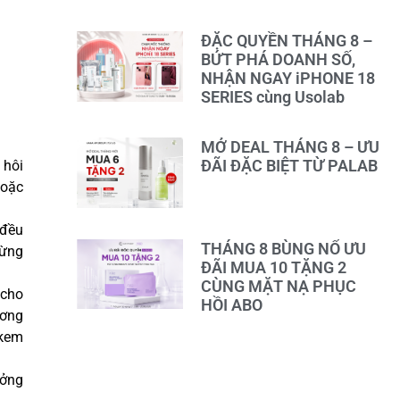
ĐẶC QUYỀN THÁNG 8 –
BỨT PHÁ DOANH SỐ,
NHẬN NGAY iPHONE 18
SERIES cùng Usolab
MỞ DEAL THÁNG 8 – ƯU
ĐÃI ĐẶC BIỆT TỪ PALAB
 hôi
hoặc
 đều
THÁNG 8 BÙNG NỔ ƯU
bừng
ĐÃI MUA 10 TẶNG 2
CÙNG MẶT NẠ PHỤC
 cho
HỒI ABO
ương
 kem
ưởng