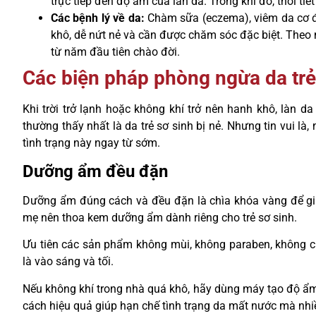
trực tiếp đến độ ẩm của làn da. Trong khi đó, thời ti
Các bệnh lý về da:
Chàm sữa (eczema), viêm da cơ đị
khô, dễ nứt nẻ và cần được chăm sóc đặc biệt. The
từ năm đầu tiên chào đời.
Các biện pháp phòng ngừa da trẻ
Khi trời trở lạnh hoặc không khí trở nên hanh khô, làn
thường thấy nhất là da trẻ sơ sinh bị nẻ. Nhưng tin vui l
tình trạng này ngay từ sớm.
Dưỡng ẩm đều đặn
Dưỡng ẩm đúng cách và đều đặn là chìa khóa vàng để giữ
mẹ nên thoa kem dưỡng ẩm dành riêng cho trẻ sơ sinh.
Ưu tiên các sản phẩm không mùi, không paraben, không ch
là vào sáng và tối.
Nếu không khí trong nhà quá khô, hãy dùng máy tạo độ ẩ
cách hiệu quả giúp hạn chế tình trạng da mất nước mà nh