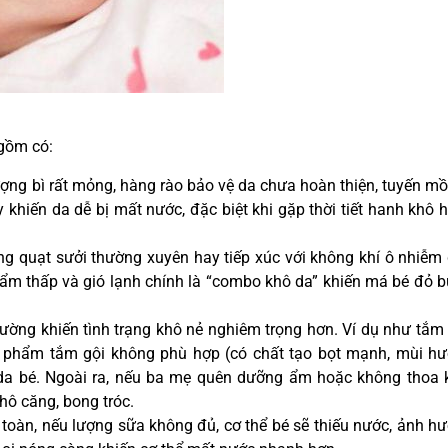
 gồm có:
ượng bì rất mỏng, hàng rào bảo vệ da chưa hoàn thiện, tuyến mồ
khiến da dễ bị mất nước, đặc biệt khi gặp thời tiết hanh khô 
g quạt sưởi thường xuyên hay tiếp xúc với không khí ô nhiễm
m thấp và gió lạnh chính là “combo khô da” khiến má bé đỏ 
ường khiến tình trạng khô nẻ nghiêm trọng hơn. Ví dụ như tắm
 phẩm tắm gội không phù hợp (có chất tạo bọt mạnh, mùi h
 da bé. Ngoài ra, nếu ba mẹ quên dưỡng ẩm hoặc không thoa
hô căng, bong tróc.
n toàn, nếu lượng sữa không đủ, cơ thể bé sẽ thiếu nước, ảnh h