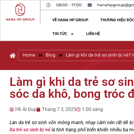
08:00 - 17:00
hanahpgroup@gm
VỀ HANA HP GROUP
THƯƠNG HIỆU ĐỘ
TIN TỨC
LIÊN HỆ
Home
Blog
Làm gì khi da trẻ sơ sinh bị nẻ
Làm gì khi da trẻ sơ s
sóc da khô, bong tróc 
Hồ Ái Duy
Tháng 7 3, 2025
1:00 sáng
Làn da trẻ sơ sinh vốn mỏng manh, nhạy cảm nên rất dễ bị
Da trẻ sơ sinh bị nẻ
là tình trạng phổ biến khiến nhiều ba mẹ