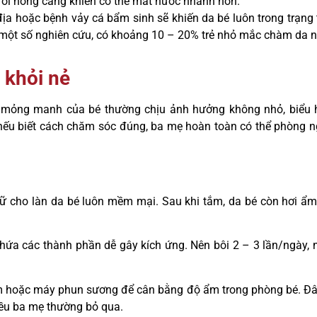
ết oi nóng càng khiến cơ thể mất nước nhanh hơn.
a hoặc bệnh vảy cá bẩm sinh sẽ khiến da bé luôn trong trạng 
o một số nghiên cứu, có khoảng 10 – 20% trẻ nhỏ mắc chàm da 
 khỏi nẻ
 da mỏng manh của bé thường chịu ảnh hưởng không nhỏ, biểu 
à, nếu biết cách chăm sóc đúng, ba mẹ hoàn toàn có thể phòng 
 cho làn da bé luôn mềm mại. Sau khi tắm, da bé còn hơi ẩm
ứa các thành phần dễ gây kích ứng. Nên bôi 2 – 3 lần/ngày, 
m hoặc máy phun sương để cân bằng độ ẩm trong phòng bé. Đâ
iều ba mẹ thường bỏ qua.