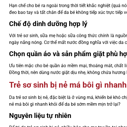
Hạn chế cho bé ra ngoài trong thời tiết khắc nghiệt (quá n
đeo bao tay và tất chân để da bé không tiếp xúc trực tiếp v
Chế độ dinh dưỡng hợp lý
Với trẻ sơ sinh, sữa mẹ hoặc sữa công thức chính là ngu
ngày nắng nóng. Cơ thể mất nước đồng nghĩa với việc da c
Chọn quần áo và sản phẩm giặt phù h
Ưu tiên mặc cho bé quần áo mềm mại, thoáng mát, chất liệ
Đồng thời, nên dùng nước giặt dịu nhẹ, không chứa hương l
Trẻ sơ sinh bị nẻ má bôi gì nhanh
Da trẻ sơ sinh bị nẻ, đặc biệt là ở vùng má, khiến bé khó ch
nẻ má bôi gì nhanh khỏi để da bé sớm mềm mịn trở lại?
Nguyên liệu tự nhiên