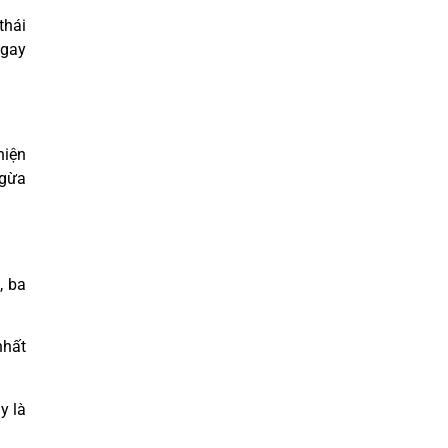
thái
ngay
hiện
ngừa
, ba
nhất
y là