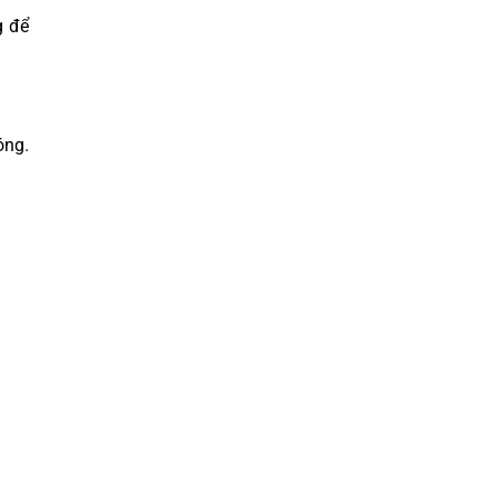
g để
óng.