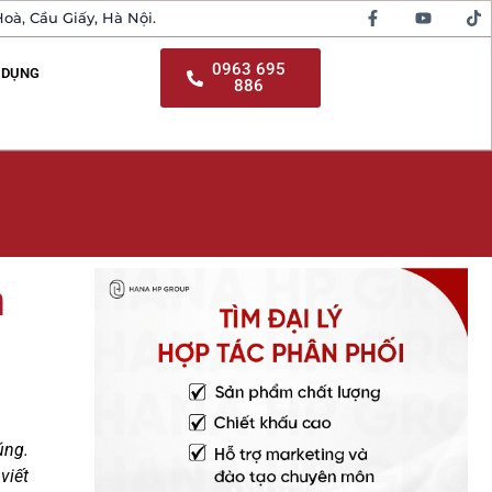
oà, Cầu Giấy, Hà Nội.
0963 695
 DỤNG
886
m
úng.
viết