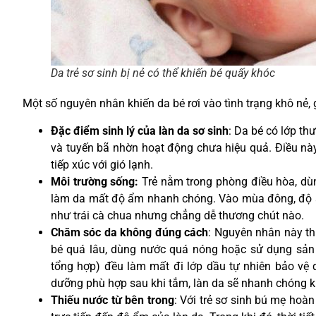
Da trẻ sơ sinh bị nẻ có thể khiến bé quấy khóc
Một số nguyên nhân khiến da bé rơi vào tình trạng khô nẻ,
Đặc điểm sinh lý của làn da sơ sinh
: Da bé có lớp th
và tuyến bã nhờn hoạt động chưa hiệu quả. Điều này 
tiếp xúc với gió lạnh.
Môi trường sống:
Trẻ nằm trong phòng điều hòa, dùn
làm da mất độ ẩm nhanh chóng. Vào mùa đông, độ ẩ
như trái cà chua nhưng chẳng dễ thương chút nào.
Chăm sóc da không đúng cách
: Nguyên nhân này th
bé quá lâu, dùng nước quá nóng hoặc sử dụng sản
tổng hợp) đều làm mất đi lớp dầu tự nhiên bảo vệ
dưỡng phù hợp sau khi tắm, làn da sẽ nhanh chóng k
Thiếu nước từ bên trong
: Với trẻ sơ sinh bú mẹ hoà