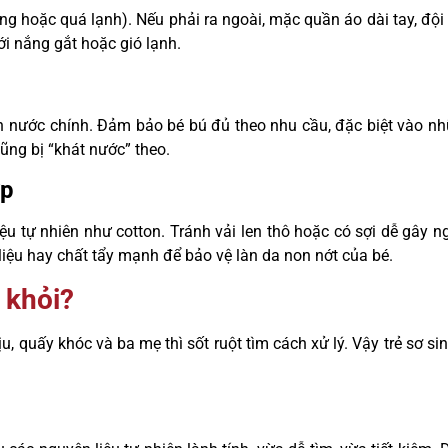
óng hoặc quá lạnh). Nếu phải ra ngoài, mặc quần áo dài tay, đội
ới nắng gắt hoặc gió lạnh.
ồn nước chính. Đảm bảo bé bú đủ theo nhu cầu, đặc biệt vào n
ũng bị “khát nước” theo.
ợp
u tự nhiên như cotton. Tránh vải len thô hoặc có sợi dễ gây n
iệu hay chất tẩy mạnh để bảo vệ làn da non nớt của bé.
 khỏi?
ịu, quấy khóc và ba mẹ thì sốt ruột tìm cách xử lý. Vậy trẻ sơ sin