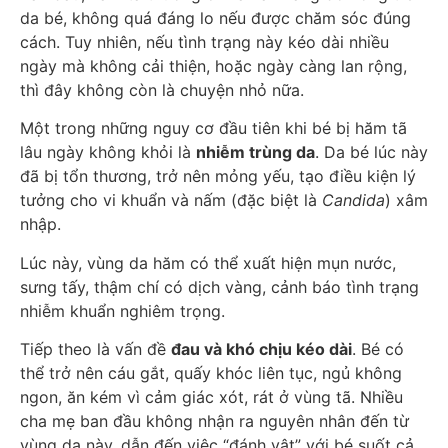
da bé, không quá đáng lo nếu được chăm sóc đúng
cách. Tuy nhiên, nếu tình trạng này kéo dài nhiều
ngày mà không cải thiện, hoặc ngày càng lan rộng,
thì đây không còn là chuyện nhỏ nữa.
Một trong những nguy cơ đầu tiên khi bé bị hăm tã
lâu ngày không khỏi là
nhiễm trùng da
. Da bé lúc này
đã bị tổn thương, trở nên mỏng yếu, tạo điều kiện lý
tưởng cho vi khuẩn và nấm (đặc biệt là
Candida
) xâm
nhập.
Lúc này, vùng da hăm có thể xuất hiện mụn nước,
sưng tấy, thậm chí có dịch vàng, cảnh báo tình trạng
nhiễm khuẩn nghiêm trọng.
Tiếp theo là vấn đề
đau và khó chịu kéo dài
. Bé có
thể trở nên cáu gắt, quấy khóc liên tục, ngủ không
ngon, ăn kém vì cảm giác xót, rát ở vùng tã. Nhiều
cha mẹ ban đầu không nhận ra nguyên nhân đến từ
vùng da này, dẫn đến việc “đánh vật” với bé suốt cả