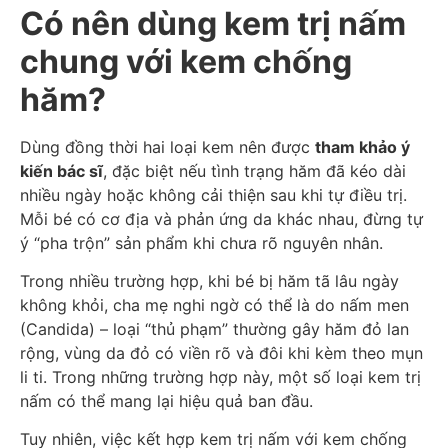
Có nên dùng kem trị nấm
chung với kem chống
hăm?
Dùng đồng thời hai loại kem nên được
tham khảo ý
kiến bác sĩ
, đặc biệt nếu tình trạng hăm đã kéo dài
nhiều ngày hoặc không cải thiện sau khi tự điều trị.
Mỗi bé có cơ địa và phản ứng da khác nhau, đừng tự
ý “pha trộn” sản phẩm khi chưa rõ nguyên nhân.
Trong nhiều trường hợp, khi bé bị hăm tã lâu ngày
không khỏi, cha mẹ nghi ngờ có thể là do nấm men
(Candida) – loại “thủ phạm” thường gây hăm đỏ lan
rộng, vùng da đỏ có viền rõ và đôi khi kèm theo mụn
li ti. Trong những trường hợp này, một số loại kem trị
nấm có thể mang lại hiệu quả ban đầu.
Tuy nhiên, việc kết hợp kem trị nấm với kem chống