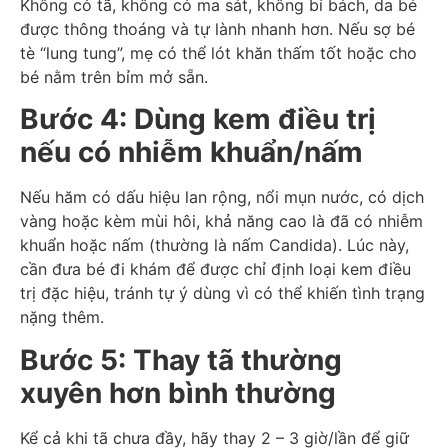
Không có tã, không có ma sát, không bí bách, da bé
được thông thoáng và tự lành nhanh hơn. Nếu sợ bé
tè “lung tung”, mẹ có thể lót khăn thấm tốt hoặc cho
bé nằm trên bỉm mở sẵn.
Bước 4: Dùng kem điều trị
nếu có nhiễm khuẩn/nấm
Nếu hăm có dấu hiệu lan rộng, nổi mụn nước, có dịch
vàng hoặc kèm mùi hôi, khả năng cao là đã có nhiễm
khuẩn hoặc nấm (thường là nấm Candida). Lúc này,
cần đưa bé đi khám để được chỉ định loại kem điều
trị đặc hiệu, tránh tự ý dùng vì có thể khiến tình trạng
nặng thêm.
Bước 5: Thay tã thường
xuyên hơn bình thường
Kể cả khi tã chưa đầy, hãy thay 2 – 3 giờ/lần để giữ