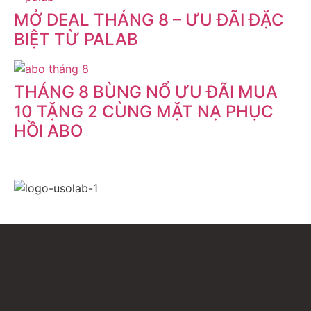
MỞ DEAL THÁNG 8 – ƯU ĐÃI ĐẶC
BIỆT TỪ PALAB
THÁNG 8 BÙNG NỔ ƯU ĐÃI MUA
10 TẶNG 2 CÙNG MẶT NẠ PHỤC
HỒI ABO