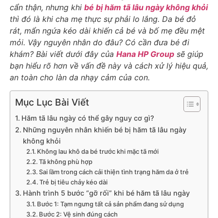
cẩn thận, nhưng khi
bé bị hăm tã lâu ngày không khỏi
thì đó là khi cha mẹ thực sự phải lo lắng. Da bé đỏ
rát, mẩn ngứa kéo dài khiến cả bé và bố mẹ đều mệt
mỏi. Vậy nguyên nhân do đâu? Có cần đưa bé đi
khám? Bài viết dưới đây của
Hana HP Group
sẽ giúp
bạn hiểu rõ hơn về vấn đề này và cách xử lý hiệu quả,
an toàn cho làn da nhạy cảm của con.
Mục Lục Bài Viết
Hăm tã lâu ngày có thể gây nguy cơ gì?
Những nguyên nhân khiến bé bị hăm tã lâu ngày
không khỏi
Không lau khô da bé trước khi mặc tã mới
Tã không phù hợp
Sai lầm trong cách cải thiện tình trạng hăm da ở trẻ
Trẻ bị tiêu chảy kéo dài
Hành trình 5 bước “gỡ rối” khi bé hăm tã lâu ngày
Bước 1: Tạm ngưng tất cả sản phẩm đang sử dụng
Bước 2: Vệ sinh đúng cách