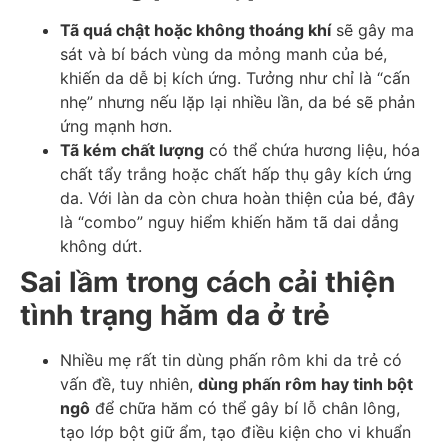
Tã quá chật hoặc không thoáng khí
sẽ gây ma
sát và bí bách vùng da mỏng manh của bé,
khiến da dễ bị kích ứng. Tưởng như chỉ là “cấn
nhẹ” nhưng nếu lặp lại nhiều lần, da bé sẽ phản
ứng mạnh hơn.
Tã kém chất lượng
có thể chứa hương liệu, hóa
chất tẩy trắng hoặc chất hấp thụ gây kích ứng
da. Với làn da còn chưa hoàn thiện của bé, đây
là “combo” nguy hiểm khiến hăm tã dai dẳng
không dứt.
Sai lầm trong cách cải thiện
tình trạng hăm da ở trẻ
Nhiều mẹ rất tin dùng phấn rôm khi da trẻ có
vấn đề, tuy nhiên,
dùng phấn rôm hay tinh bột
ngô
để chữa hăm có thể gây bí lỗ chân lông,
tạo lớp bột giữ ẩm, tạo điều kiện cho vi khuẩn