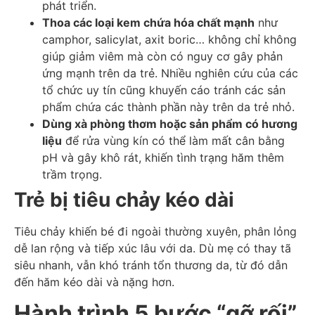
phát triển.
Thoa các loại kem chứa hóa chất mạnh
như
camphor, salicylat, axit boric… không chỉ không
giúp giảm viêm mà còn có nguy cơ gây phản
ứng mạnh trên da trẻ. Nhiều nghiên cứu của các
tổ chức uy tín cũng khuyến cáo tránh các sản
phẩm chứa các thành phần này trên da trẻ nhỏ.
Dùng xà phòng thơm hoặc sản phẩm có hương
liệu
để rửa vùng kín có thể làm mất cân bằng
pH và gây khô rát, khiến tình trạng hăm thêm
trầm trọng.
Trẻ bị tiêu chảy kéo dài
Tiêu chảy khiến bé đi ngoài thường xuyên, phân lỏng
dễ lan rộng và tiếp xúc lâu với da. Dù mẹ có thay tã
siêu nhanh, vẫn khó tránh tổn thương da, từ đó dẫn
đến hăm kéo dài và nặng hơn.
Hành trình 5 bước “gỡ rối”