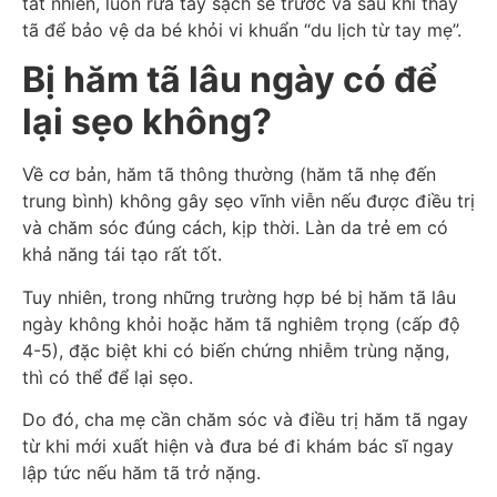
tất nhiên, luôn rửa tay sạch sẽ trước và sau khi thay
tã để bảo vệ da bé khỏi vi khuẩn “du lịch từ tay mẹ”.
Bị hăm tã lâu ngày có để
lại sẹo không?
Về cơ bản, hăm tã thông thường (hăm tã nhẹ đến
trung bình) không gây sẹo vĩnh viễn nếu được điều trị
và chăm sóc đúng cách, kịp thời. Làn da trẻ em có
khả năng tái tạo rất tốt.
Tuy nhiên, trong những trường hợp bé bị hăm tã lâu
ngày không khỏi hoặc hăm tã nghiêm trọng (cấp độ
4-5), đặc biệt khi có biến chứng nhiễm trùng nặng,
thì có thể để lại sẹo.
Do đó, cha mẹ cần chăm sóc và điều trị hăm tã ngay
từ khi mới xuất hiện và đưa bé đi khám bác sĩ ngay
lập tức nếu hăm tã trở nặng.