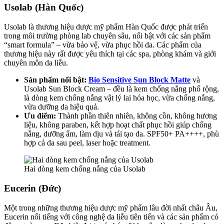
Usolab (Hàn Quốc)
Usolab là thương hiệu dược mỹ phẩm Hàn Quốc được phát triển
trong môi trường phòng lab chuyên sâu, nổi bật với các sản phẩm
“smart formula” – vừa bảo vệ, vừa phục hồi da. Các phẩm của
thương hiệu này rất được yêu thích tại các spa, phòng khám và giới
chuyên môn da liễu.
Sản phẩm nổi bật:
Bio Sensitive Sun Block Matte
và
Usolab Sun Block Cream – đều là kem chống nắng phổ rộng,
là dòng kem chống nắng vật lý lai hóa học, vừa chống nắng,
vừa dưỡng da hiệu quả.
Ưu điểm:
Thành phần thiên nhiên, không cồn, không hương
liệu, không paraben, kết hợp hoạt chất phục hồi giúp chống
nắng, dưỡng ẩm, làm dịu và tái tạo da. SPF50+ PA++++, phù
hợp cả da sau peel, laser hoặc treatment.
Hai dòng kem chống nắng của Usolab
Eucerin (Đức)
Một trong những thương hiệu dược mỹ phẩm lâu đời nhất châu Âu,
Eucerin nổi tiếng với công nghệ da liễu tiên tiến và các sản phẩm có