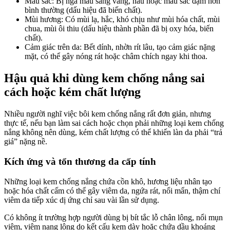
Màu sắc: Bị ngả màu sang vàng, nâu hoặc màu sắc đậm hơn
bình thường (dấu hiệu đã biến chất).
Mùi hương: Có mùi lạ, hắc, khó chịu như mùi hóa chất, mùi
chua, mùi ôi thiu (dấu hiệu thành phần đã bị oxy hóa, biến
chất).
Cảm giác trên da: Bết dính, nhờn rít lâu, tạo cảm giác nặng
mặt, có thể gây nóng rát hoặc châm chích ngay khi thoa.
Hậu quả khi dùng kem chống nắng sai
cách hoặc kém chất lượng
Nhiều người nghĩ việc bôi kem chống nắng rất đơn giản, nhưng
thực tế, nếu bạn làm sai cách hoặc chọn phải những loại kem chống
nắng không nên dùng, kém chất lượng có thể khiến làn da phải “trả
giá” nặng nề.
Kích ứng và tổn thương da cấp tính
Những loại kem chống nắng chứa cồn khô, hương liệu nhân tạo
hoặc hóa chất cấm có thể gây viêm da, ngứa rát, nổi mẩn, thậm chí
viêm da tiếp xúc dị ứng chỉ sau vài lần sử dụng.
Có không ít trường hợp người dùng bị bít tắc lỗ chân lông, nổi mụn
viêm, viêm nang lông do kết cấu kem dày hoặc chứa dầu khoáng