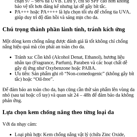
chặn 97 – 98% tia UVB. Lưu ý, chỉ số SPF cao hơn không
bảo vệ tốt hơn đáng kể nhưng lại dễ gây bít tắc.
PA+++ hoặc PA++++ là lựa chọn tối ưu để chống tia UVA,
giúp duy trì độ đàn hồi và sáng mịn cho da.
Chú trọng thành phần lành tính, tránh kích ứng
Một dòng kem chống nắng được đánh giá là tốt không chỉ chống
nắng hiệu quả mà còn phải an toàn cho da.
Tránh xa: Cồn khô (Alcohol Denat, Ethanol), hương liệu
nhân tạo (Fragrance, Parfum), Paraben và các hoạt chất dễ
gây dị ứng như Oxybenzone hoặc PABA.
Ưu tiên: Sản phẩm ghi rõ “Non-comedogenic” (không gây bít
tắc) hoặc “Oil-free”.
Để đảm bảo an toàn cho da, bạn cũng cần thử sản phẩm lên vùng da
nhỏ (sau tai hoặc cổ tay) và quan sát 24 – 48h để đảm bảo da không
phản ứng.
Lựa chọn kem chống nắng theo từng loại da
Với da nhạy cảm:
Loại phù hợp: Kem chống nắng vật lý (chứa Zinc Oxide,