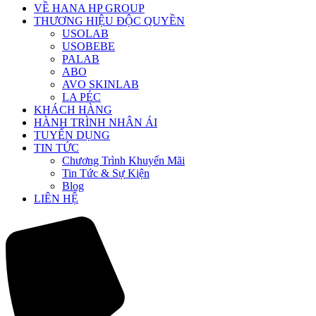
VỀ HANA HP GROUP
THƯƠNG HIỆU ĐỘC QUYỀN
USOLAB
USOBEBE
PALAB
ABO
AVO SKINLAB
LA PÉC
KHÁCH HÀNG
HÀNH TRÌNH NHÂN ÁI
TUYỂN DỤNG
TIN TỨC
Chương Trình Khuyến Mãi
Tin Tức & Sự Kiện
Blog
LIÊN HỆ