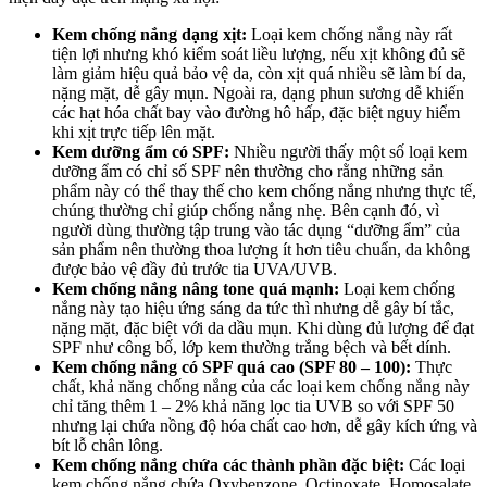
Kem chống nắng dạng xịt:
Loại kem chống nắng này rất
tiện lợi nhưng khó kiểm soát liều lượng, nếu xịt không đủ sẽ
làm giảm hiệu quả bảo vệ da, còn xịt quá nhiều sẽ làm bí da,
nặng mặt, dễ gây mụn. Ngoài ra, dạng phun sương dễ khiến
các hạt hóa chất bay vào đường hô hấp, đặc biệt nguy hiểm
khi xịt trực tiếp lên mặt.
Kem dưỡng ẩm có SPF:
Nhiều người thấy một số loại kem
dưỡng ẩm có chỉ số SPF nên thường cho rằng những sản
phẩm này có thể thay thế cho kem chống nắng nhưng thực tế,
chúng thường chỉ giúp chống nắng nhẹ. Bên cạnh đó, vì
người dùng thường tập trung vào tác dụng “dưỡng ẩm” của
sản phẩm nên thường thoa lượng ít hơn tiêu chuẩn, da không
được bảo vệ đầy đủ trước tia UVA/UVB.
Kem chống nắng nâng tone quá mạnh:
Loại kem chống
nắng này tạo hiệu ứng sáng da tức thì nhưng dễ gây bí tắc,
nặng mặt, đặc biệt với da dầu mụn. Khi dùng đủ lượng để đạt
SPF như công bố, lớp kem thường trắng bệch và bết dính.
Kem chống nắng có SPF quá cao (SPF 80 – 100):
Thực
chất, khả năng chống nắng của các loại kem chống nắng này
chỉ tăng thêm 1 – 2% khả năng lọc tia UVB so với SPF 50
nhưng lại chứa nồng độ hóa chất cao hơn, dễ gây kích ứng và
bít lỗ chân lông.
Kem chống nắng chứa các thành phần đặc biệt:
Các loại
kem chống nắng chứa Oxybenzone, Octinoxate, Homosalate,