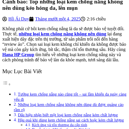
Cảnh báo: Top những loại kem chống nắng không
nên dùng kẻo hỏng da, lên mụn
Hồ Ái Duy
Tháng mười một 4, 2025
2:16 chiều
Không phải cứ bôi kem chống nắng là da sẽ được bảo vệ tuyệt đối.
Thực tế,
những loại kem chống nắng không nên dùng
lại đang
xuất hiện dày đặc trên thị trường, từ sản phẩm trôi nổi đến hàng
“review ảo”. Chọn sai loại kem không chỉ khiến da không được bảo
vệ mà còn gây kích ứng, bít tắc, thậm chí tổn thương sâu. Hãy cùng
Hana HP Group
tìm hiểu về những loại kem chống nắng này và
cách phòng tránh để bảo vệ làn da khỏe mạnh, tươi sáng dài lâu.
Mục Lục Bài Viết
Tưởng kem chống nắng nào cũng tốt – sai lầm khiến da ngày càng
yếu đi
Những loại kem chống nắng không nên dùng dù được quảng cáo
rầm rộ
Dấu hiệu nhận biết một loại kem chống nắng kém chất lượng
Hậu quả khi dùng kem chống nắng sai cách hoặc kém chất lượng
Kích ứng và tổn thương da cấp tính