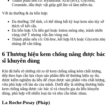
Thành phần nên có: Hyaluronic Acid (HA), Glycerin,
Ceramide, dầu thực vật giúp giữ ẩm và làm mềm da.
Với da thường & da hỗn hợp:
Da thường: Dễ tính, có thể dùng bất kỳ loại kem nào tùy sở
thích về kết cấu.
Da hỗn hợp: Ưu tiên gel hoặc lotion mỏng nhẹ, tránh nhờn
vùng chữ T nhưng vẫn ẩm vùng má.
Thành phần nên có: Oil-free, kết hợp HA hoặc Glycerin nhẹ
nhàng để cân bằng.
6 Thương hiệu kem chống nắng được bác
sĩ khuyên dùng
Khi đã hiểu rõ những rủi ro từ kem chống nắng kém chất lượng,
tiếp theo bạn cần lựa chọn sản phẩm đến từ thương hiệu uy tín,
được kiểm nghiệm da liễu để chọn được sản phẩm vừa chất lượng,
vừa phù hợp với làn da của mình. Dưới đây là những thương hiệu
kem chống nắng được các bác sĩ và chuyên gia da liễu khuyên
dùng, phù hợp với nhiều loại da và nhu cầu khác nhau.
La Roche-Posay (Pháp)