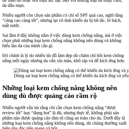
dễ mẩn đỏ hoặc nổi mụn ẩn, đặc biệt với những loại da nhạy cảm,
da dầu mụn.
Nhiều người còn chọn sản phẩm có chỉ số SPF quá cao, nghĩ rằng
“càng cao càng tốt”, nhưng lại vô tình khiến da bị bít tắc, bí bách,
mất nước.
Sai lầm ở đây không nằm ở việc dùng kem chống nắng, mà ở việc
chọn phải những loại kem chống nắng không nên dùng và không
hiểu làn da của mình cần gì.
Đó chính là lý do nhiều tín đồ làm đẹp dù chăm chỉ bôi kem chống
nắng mỗi ngày nhưng da vẫn xỉn màu, khô ráp và dễ kích ứng hơn.
Dùng sai loại kem chống nắng có thể khiến da kích ứng và yếu
Những loại kem chống nắng không nên
dùng dù được quảng cáo rầm rộ
Nhiều người vẫn tin rằng chỉ cần chọn kem chống nắng “được
review tốt” hay “đang hot” là đủ, nhưng thực tế, không phải sản
phẩm nào được quảng cáo rầm rộ cũng an toàn cho da. Dưới đây là
những loại kem chống nắng không nên dùng, dù chúng thường xuất
hiện dày đặc trên mạng xã hội: