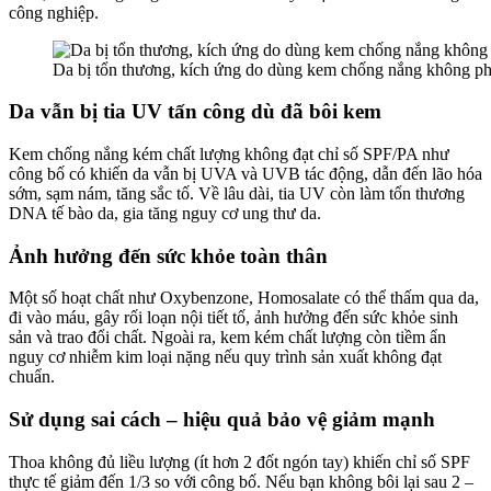
công nghiệp.
Da bị tổn thương, kích ứng do dùng kem chống nắng không p
Da vẫn bị tia UV tấn công dù đã bôi kem
Kem chống nắng kém chất lượng không đạt chỉ số SPF/PA như
công bố có khiến da vẫn bị UVA và UVB tác động, dẫn đến lão hóa
sớm, sạm nám, tăng sắc tố. Về lâu dài, tia UV còn làm tổn thương
DNA tế bào da, gia tăng nguy cơ ung thư da.
Ảnh hưởng đến sức khỏe toàn thân
Một số hoạt chất như Oxybenzone, Homosalate có thể thấm qua da,
đi vào máu, gây rối loạn nội tiết tố, ảnh hưởng đến sức khỏe sinh
sản và trao đổi chất. Ngoài ra, kem kém chất lượng còn tiềm ẩn
nguy cơ nhiễm kim loại nặng nếu quy trình sản xuất không đạt
chuẩn.
Sử dụng sai cách – hiệu quả bảo vệ giảm mạnh
Thoa không đủ liều lượng (ít hơn 2 đốt ngón tay) khiến chỉ số SPF
thực tế giảm đến 1/3 so với công bố. Nếu bạn không bôi lại sau 2 –