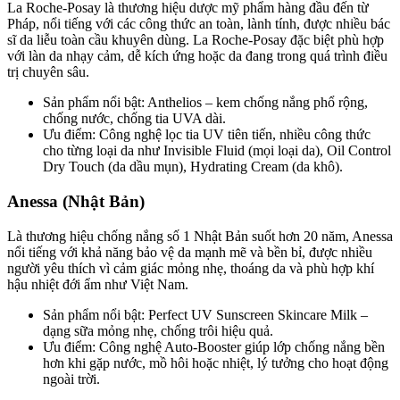
La Roche-Posay là thương hiệu dược mỹ phẩm hàng đầu đến từ
Pháp, nổi tiếng với các công thức an toàn, lành tính, được nhiều bác
sĩ da liễu toàn cầu khuyên dùng. La Roche-Posay đặc biệt phù hợp
với làn da nhạy cảm, dễ kích ứng hoặc da đang trong quá trình điều
trị chuyên sâu.
Sản phẩm nổi bật: Anthelios – kem chống nắng phổ rộng,
chống nước, chống tia UVA dài.
Ưu điểm: Công nghệ lọc tia UV tiên tiến, nhiều công thức
cho từng loại da như Invisible Fluid (mọi loại da), Oil Control
Dry Touch (da dầu mụn), Hydrating Cream (da khô).
Anessa (Nhật Bản)
Là thương hiệu chống nắng số 1 Nhật Bản suốt hơn 20 năm, Anessa
nổi tiếng với khả năng bảo vệ da mạnh mẽ và bền bỉ, được nhiều
người yêu thích vì cảm giác mỏng nhẹ, thoáng da và phù hợp khí
hậu nhiệt đới ẩm như Việt Nam.
Sản phẩm nổi bật: Perfect UV Sunscreen Skincare Milk –
dạng sữa mỏng nhẹ, chống trôi hiệu quả.
Ưu điểm: Công nghệ Auto-Booster giúp lớp chống nắng bền
hơn khi gặp nước, mồ hôi hoặc nhiệt, lý tưởng cho hoạt động
ngoài trời.