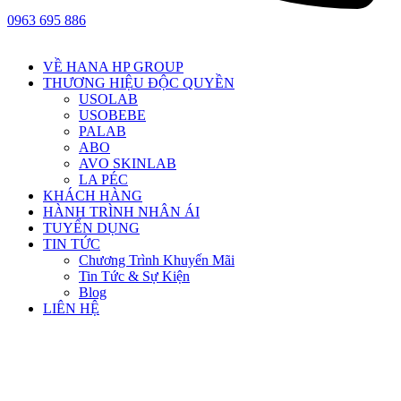
0963 695 886
VỀ HANA HP GROUP
THƯƠNG HIỆU ĐỘC QUYỀN
USOLAB
USOBEBE
PALAB
ABO
AVO SKINLAB
LA PÉC
KHÁCH HÀNG
HÀNH TRÌNH NHÂN ÁI
TUYỂN DỤNG
TIN TỨC
Chương Trình Khuyến Mãi
Tin Tức & Sự Kiện
Blog
LIÊN HỆ