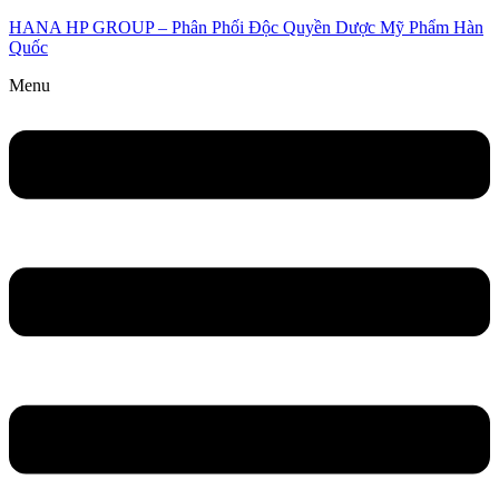
HANA HP GROUP – Phân Phối Độc Quyền Dược Mỹ Phẩm Hàn
Quốc
Menu