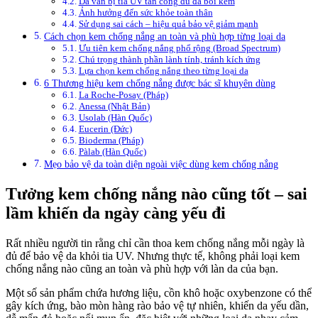
Da vẫn bị tia UV tấn công dù đã bôi kem
Ảnh hưởng đến sức khỏe toàn thân
Sử dụng sai cách – hiệu quả bảo vệ giảm mạnh
Cách chọn kem chống nắng an toàn và phù hợp từng loại da
Ưu tiên kem chống nắng phổ rộng (Broad Spectrum)
Chú trọng thành phần lành tính, tránh kích ứng
Lựa chọn kem chống nắng theo từng loại da
6 Thương hiệu kem chống nắng được bác sĩ khuyên dùng
La Roche-Posay (Pháp)
Anessa (Nhật Bản)
Usolab (Hàn Quốc)
Eucerin (Đức)
Bioderma (Pháp)
Pàlab (Hàn Quốc)
Mẹo bảo vệ da toàn diện ngoài việc dùng kem chống nắng
Tưởng kem chống nắng nào cũng tốt – sai
lầm khiến da ngày càng yếu đi
Rất nhiều người tin rằng chỉ cần thoa kem chống nắng mỗi ngày là
đủ để bảo vệ da khỏi tia UV. Nhưng thực tế, không phải loại kem
chống nắng nào cũng an toàn và phù hợp với làn da của bạn.
Một số sản phẩm chứa hương liệu, cồn khô hoặc oxybenzone có thể
gây kích ứng, bào mòn hàng rào bảo vệ tự nhiên, khiến da yếu dần,