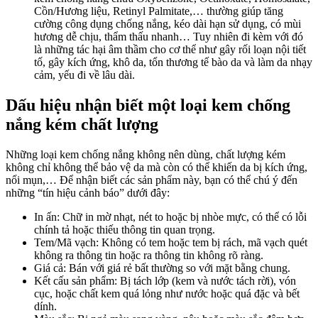
Cồn/Hương liệu, Retinyl Palmitate,… thường giúp tăng
cường công dụng chống nắng, kéo dài hạn sử dụng, có mùi
hương dễ chịu, thẩm thấu nhanh… Tuy nhiên đi kèm với đó
là những tác hại âm thầm cho cơ thể như gây rối loạn nội tiết
tố, gây kích ứng, khô da, tổn thương tế bào da và làm da nhạy
cảm, yếu đi về lâu dài.
Dấu hiệu nhận biết một loại kem chống
nắng kém chất lượng
Những loại kem chống nắng không nên dùng, chất lượng kém
không chỉ không thể bảo vệ da mà còn có thể khiến da bị kích ứng,
nổi mụn,… Để nhận biết các sản phẩm này, bạn có thể chú ý đến
những “tín hiệu cảnh báo” dưới đây:
In ấn: Chữ in mờ nhạt, nét to hoặc bị nhòe mực, có thể có lỗi
chính tả hoặc thiếu thông tin quan trọng.
Tem/Mã vạch: Không có tem hoặc tem bị rách, mã vạch quét
không ra thông tin hoặc ra thông tin không rõ ràng.
Giá cả: Bán với giá rẻ bất thường so với mặt bằng chung.
Kết cấu sản phẩm: Bị tách lớp (kem và nước tách rời), vón
cục, hoặc chất kem quá lỏng như nước hoặc quá đặc và bết
dính.