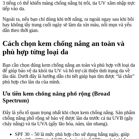
3 tiếng có thể khiến màng chống nắng bị trôi, tia UV xâm nhập trực
tiếp vào da.
Ngoài ra, nếu bạn chỉ dùng khi trời nắng, ra ngoài ngay sau khi bôi
hay không tẩy trang cuối ngày sẽ làm da xỉn màu, nổi mụn và yếu
dần theo thời gian.
Cách chọn kem chống nắng an toàn và
phù hợp từng loại da
Bạn cần chọn đúng kem chống nắng an toàn và phù hợp với loại da
để giúp bảo vệ da khỏi tia UV và hỗ trợ cải thiện tình trạng da về
lâu dài. Dưới đây là hướng dẫn chi tiết giúp bạn tìm được “lá chắn”
phù hợp cho làn da của mình.
Ưu tiên kem chống nắng phổ rộng (Broad
Spectrum)
Đây là yếu tố quan trọng nhất khi chọn kem chống nắng. Sản phẩm
chống nắng phổ rộng sẽ bảo vệ được làn da trước cả tia UVB (gây
cháy nắng) và tia UVA (gây lão hóa, nám, tàn nhang).
SPF 30 – 50 là mức phù hợp cho sử dụng hằng ngày, giúp