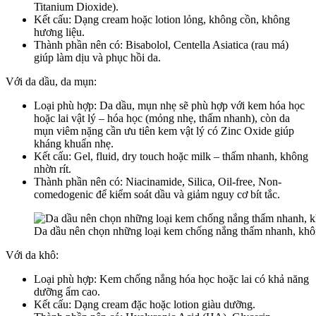
Titanium Dioxide).
Kết cấu: Dạng cream hoặc lotion lỏng, không cồn, không
hương liệu.
Thành phần nên có: Bisabolol, Centella Asiatica (rau má)
giúp làm dịu và phục hồi da.
Với da dầu, da mụn:
Loại phù hợp: Da dầu, mụn nhẹ sẽ phù hợp với kem hóa học
hoặc lai vật lý – hóa học (mỏng nhẹ, thấm nhanh), còn da
mụn viêm nặng cần ưu tiên kem vật lý có Zinc Oxide giúp
kháng khuẩn nhẹ.
Kết cấu: Gel, fluid, dry touch hoặc milk – thấm nhanh, không
nhờn rít.
Thành phần nên có: Niacinamide, Silica, Oil-free, Non-
comedogenic để kiểm soát dầu và giảm nguy cơ bít tắc.
Da dầu nên chọn những loại kem chống nắng thấm nhanh, khôn
Với da khô:
Loại phù hợp: Kem chống nắng hóa học hoặc lai có khả năng
dưỡng ẩm cao.
Kết cấu: Dạng cream đặc hoặc lotion giàu dưỡng.