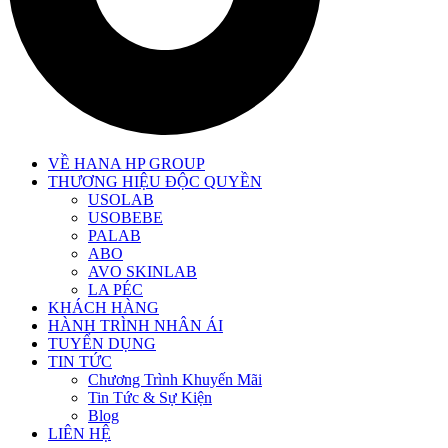
VỀ HANA HP GROUP
THƯƠNG HIỆU ĐỘC QUYỀN
USOLAB
USOBEBE
PALAB
ABO
AVO SKINLAB
LA PÉC
KHÁCH HÀNG
HÀNH TRÌNH NHÂN ÁI
TUYỂN DỤNG
TIN TỨC
Chương Trình Khuyến Mãi
Tin Tức & Sự Kiện
Blog
LIÊN HỆ