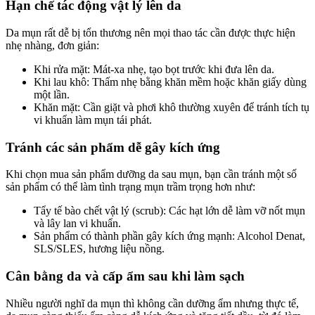
Hạn chế tác động vật lý lên da
Da mụn rất dễ bị tổn thương nên mọi thao tác cần được thực hiện
nhẹ nhàng, đơn giản:
Khi rửa mặt: Mát-xa nhẹ, tạo bọt trước khi đưa lên da.
Khi lau khô: Thấm nhẹ bằng khăn mềm hoặc khăn giấy dùng
một lần.
Khăn mặt: Cần giặt và phơi khô thường xuyên để tránh tích tụ
vi khuẩn làm mụn tái phát.
Tránh các sản phẩm dễ gây kích ứng
Khi chọn mua sản phẩm dưỡng da sau mụn, bạn cần tránh một số
sản phẩm có thể làm tình trạng mụn trầm trọng hơn như:
Tẩy tế bào chết vật lý (scrub): Các hạt lớn dễ làm vỡ nốt mụn
và lây lan vi khuẩn.
Sản phẩm có thành phần gây kích ứng mạnh: Alcohol Denat,
SLS/SLES, hương liệu nồng.
Cân bằng da và cấp ẩm sau khi làm sạch
Nhiều người nghĩ da mụn thì không cần dưỡng ẩm nhưng thực tế,