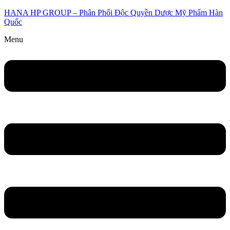
HANA HP GROUP – Phân Phối Độc Quyền Dược Mỹ Phẩm Hàn
Quốc
Menu