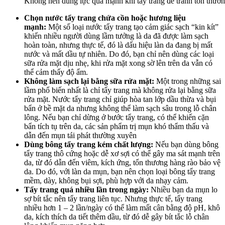
Không nên dùng lực quá mạnh khi tẩy trang để tránh tổn thươ
Chọn nước tẩy trang chứa cồn hoặc hương liệu
mạnh:
Một số loại nước tẩy trang tạo cảm giác sạch “kin kít”
khiến nhiều người dùng lầm tưởng là da đã được làm sạch
hoàn toàn, nhưng thực tế, đó là dấu hiệu làn da đang bị mất
nước và mất dầu tự nhiên. Do đó, bạn chỉ nên dùng các loại
sữa rửa mặt dịu nhẹ, khi rửa mặt xong sờ lên trên da vẫn có
thể cảm thấy độ ẩm.
Không làm sạch lại bằng sữa rửa mặt:
Một trong những sai
lầm phổ biến nhất là chỉ tẩy trang mà không rửa lại bằng sữa
rửa mặt. Nước tẩy trang chỉ giúp hòa tan lớp dầu thừa và bụi
bẩn ở bề mặt da nhưng không thể làm sạch sâu trong lỗ chân
lông. Nếu bạn chỉ dừng ở bước tẩy trang, có thể khiến cặn
bẩn tích tụ trên da, các sản phẩm trị mụn khó thẩm thấu và
dẫn đến mụn tái phát thường xuyên
Dùng bông tẩy trang kém chất lượng:
Nếu bạn dùng bông
tẩy trang thô cứng hoặc dễ xơ sợi có thể gây ma sát mạnh trên
da, từ đó dẫn đến viêm, kích ứng, tổn thương hàng rào bảo vệ
da. Do đó, với làn da mụn, bạn nên chọn loại bông tẩy trang
mềm, dày, không bụi sợi, phù hợp với da nhạy cảm.
Tẩy trang quá nhiều lần trong ngày:
Nhiều bạn da mụn lo
sợ bít tắc nên tẩy trang liên tục. Nhưng thực tế, tẩy trang
nhiều hơn 1 – 2 lần/ngày có thể làm mất cân bằng độ pH, khô
da, kích thích da tiết thêm dầu, từ đó dễ gây bít tắc lỗ chân