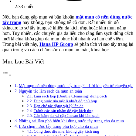
2:33 chiều
Nếu bạn đang gặp mụn và băn khoăn
mặt mụn có nên dùng nước
tẩy trang
hay không, bạn không hề cô đơn. Rất nhiều tín đồ
skincare lo sợ tẩy trang sẽ khiến da kích ứng hoặc làm mụn nặng
hơn. Tuy nhiên, các chuyên gia da liễu cho rằng làm sạch đúng cách
mới là chìa khóa giúp da mụn phục hồi nhanh và hạn chế viêm.
Trong bài viết này,
Hana HP Group
sẽ phân tích vì sao tẩy trang lại
quan trọng và cách chăm sóc da mụn an toàn, khoa học.
Mục Lục Bài Viết
Mặt mụn có nên dùng nước tẩy trang? – Lời khuyên từ chuyên gia
Nguyên tắc làm sạch da mụn an toàn
Làm sạch kép (Double Cleansing) đúng cách
Dùng nước rửa mặt ở nhiệt độ phù hợp
Hạn chế tác động vật lý lên da
Tránh các sản phẩm dễ gây kích ứng
Cân bằng da và cấp ẩm sau khi làm sạch
Những sai lầm phổ biến khi dùng nước tẩy trang cho da mụn
Lựa chọn nước tẩy trang phù hợp cho da mụn
Công thức dịu nhẹ, không gây kích ứng