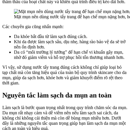
thẩm thấu của hoạt chất này và khiến quá trình điều trị kéo dài hơn.
Mặt mụn nên dùng nước tẩy trang để hạn chế mụn nặng hơn, h
Các chuyên gia cũng nhấn mạnh:
Da khỏe bắt đầu từ làm sạch đúng cách.
Khi da được làm sạch sâu, dịu nhẹ, hàng rào bảo vệ da sẽ trở
nên ổn định hơn.
Da có “môi trường lý tưởng” để hạn chế vi khuẩn gây mụn,
nhờ đó giảm viêm và hỗ trợ phục hồi tổn thương nhanh hơn.
Vì vậy, sử dụng nước tẩy trang đúng cách không chỉ giúp loại bỏ
tạp chất mà còn tăng hiệu quả của toàn bộ quy trình skincare cho da
mụn, giúp da sạch hơn, khỏe hơn và giảm khuyết điểm rõ rệt theo
thời gian.
Nguyên tắc làm sạch da mụn an toàn
Làm sạch là bước quan trọng nhất trong quy trình chăm sóc da mụn.
Da mụn rất nhạy cảm và dễ viêm nên nếu làm sạch sai cách, da
không chỉ không cải thiện mà còn dễ bùng mụn nhiều hơn. Dưới
đây là những nguyên tắc quan trọng giúp bạn làm sạch da mụn một
cách an toàn và hiệu quả.