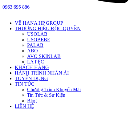
0963 695 886
VỀ HANA HP GROUP
THƯƠNG HIỆU ĐỘC QUYỀN
USOLAB
USOBEBE
PALAB
ABO
AVO SKINLAB
LA PÉC
KHÁCH HÀNG
HÀNH TRÌNH NHÂN ÁI
TUYỂN DỤNG
TIN TỨC
Chương Trình Khuyến Mãi
Tin Tức & Sự Kiện
Blog
LIÊN HỆ