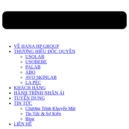
VỀ HANA HP GROUP
THƯƠNG HIỆU ĐỘC QUYỀN
USOLAB
USOBEBE
PALAB
ABO
AVO SKINLAB
LA PÉC
KHÁCH HÀNG
HÀNH TRÌNH NHÂN ÁI
TUYỂN DỤNG
TIN TỨC
Chương Trình Khuyến Mãi
Tin Tức & Sự Kiện
Blog
LIÊN HỆ