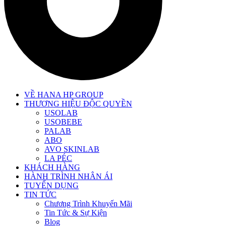
VỀ HANA HP GROUP
THƯƠNG HIỆU ĐỘC QUYỀN
USOLAB
USOBEBE
PALAB
ABO
AVO SKINLAB
LA PÉC
KHÁCH HÀNG
HÀNH TRÌNH NHÂN ÁI
TUYỂN DỤNG
TIN TỨC
Chương Trình Khuyến Mãi
Tin Tức & Sự Kiện
Blog