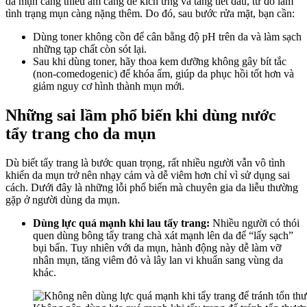
da mụn càng thiếu ẩm càng dễ kích ứng và tăng tiết dầu, từ đó làm
tình trạng mụn càng nặng thêm. Do đó, sau bước rửa mặt, bạn cần:
Dùng toner không cồn để cân bằng độ pH trên da và làm sạch
những tạp chất còn sót lại.
Sau khi dùng toner, hãy thoa kem dưỡng không gây bít tắc
(non-comedogenic) để khóa ẩm, giúp da phục hồi tốt hơn và
giảm nguy cơ hình thành mụn mới.
Những sai lầm phổ biến khi dùng nước
tẩy trang cho da mụn
Dù biết tẩy trang là bước quan trọng, rất nhiều người vẫn vô tình
khiến da mụn trở nên nhạy cảm và dễ viêm hơn chỉ vì sử dụng sai
cách. Dưới đây là những lỗi phổ biến mà chuyên gia da liễu thường
gặp ở người dùng da mụn.
Dùng lực quá mạnh khi lau tẩy trang:
Nhiều người có thói
quen dùng bông tẩy trang chà xát mạnh lên da để “lấy sạch”
bụi bẩn. Tuy nhiên với da mụn, hành động này dễ làm vỡ
nhân mụn, tăng viêm đỏ và lây lan vi khuẩn sang vùng da
khác.