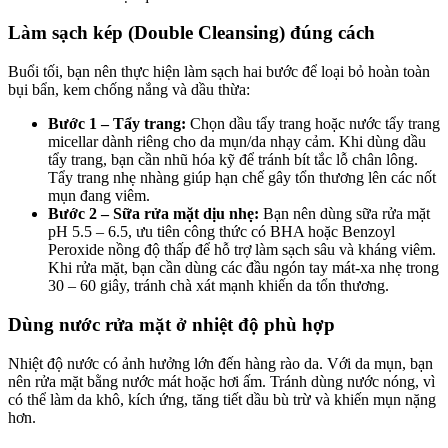
Làm sạch kép (Double Cleansing) đúng cách
Buổi tối, bạn nên thực hiện làm sạch hai bước để loại bỏ hoàn toàn
bụi bẩn, kem chống nắng và dầu thừa:
Bước 1 – Tẩy trang:
Chọn dầu tẩy trang hoặc nước tẩy trang
micellar dành riêng cho da mụn/da nhạy cảm. Khi dùng dầu
tẩy trang, bạn cần nhũ hóa kỹ để tránh bít tắc lỗ chân lông.
Tẩy trang nhẹ nhàng giúp hạn chế gây tổn thương lên các nốt
mụn đang viêm.
Bước 2 – Sữa rửa mặt dịu nhẹ:
Bạn nên dùng sữa rửa mặt
pH 5.5 – 6.5, ưu tiên công thức có BHA hoặc Benzoyl
Peroxide nồng độ thấp để hỗ trợ làm sạch sâu và kháng viêm.
Khi rửa mặt, bạn cần dùng các đầu ngón tay mát-xa nhẹ trong
30 – 60 giây, tránh chà xát mạnh khiến da tổn thương.
Dùng nước rửa mặt ở nhiệt độ phù hợp
Nhiệt độ nước có ảnh hưởng lớn đến hàng rào da. Với da mụn, bạn
nên rửa mặt bằng nước mát hoặc hơi ấm. Tránh dùng nước nóng, vì
có thể làm da khô, kích ứng, tăng tiết dầu bù trừ và khiến mụn nặng
hơn.