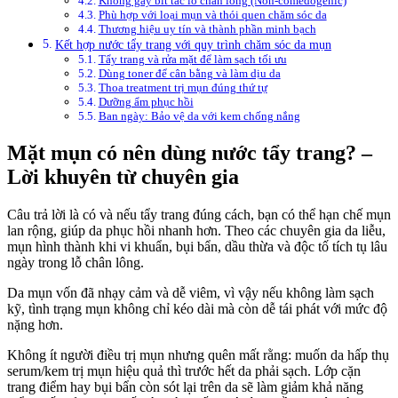
Không gây bít tắc lỗ chân lông (Non-comedogenic)
Phù hợp với loại mụn và thói quen chăm sóc da
Thương hiệu uy tín và thành phần minh bạch
Kết hợp nước tẩy trang với quy trình chăm sóc da mụn
Tẩy trang và rửa mặt để làm sạch tối ưu
Dùng toner để cân bằng và làm dịu da
Thoa treatment trị mụn đúng thứ tự
Dưỡng ẩm phục hồi
Ban ngày: Bảo vệ da với kem chống nắng
Mặt mụn có nên dùng nước tẩy trang? –
Lời khuyên từ chuyên gia
Câu trả lời là có và nếu tẩy trang đúng cách, bạn có thể hạn chế mụn
lan rộng, giúp da phục hồi nhanh hơn. Theo các chuyên gia da liễu,
mụn hình thành khi vi khuẩn, bụi bẩn, dầu thừa và độc tố tích tụ lâu
ngày trong lỗ chân lông.
Da mụn vốn đã nhạy cảm và dễ viêm, vì vậy nếu không làm sạch
kỹ, tình trạng mụn không chỉ kéo dài mà còn dễ tái phát với mức độ
nặng hơn.
Không ít người điều trị mụn nhưng quên mất rằng: muốn da hấp thụ
serum/kem trị mụn hiệu quả thì trước hết da phải sạch. Lớp cặn
trang điểm hay bụi bẩn còn sót lại trên da sẽ làm giảm khả năng