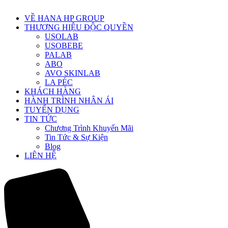
VỀ HANA HP GROUP
THƯƠNG HIỆU ĐỘC QUYỀN
USOLAB
USOBEBE
PALAB
ABO
AVO SKINLAB
LA PÉC
KHÁCH HÀNG
HÀNH TRÌNH NHÂN ÁI
TUYỂN DỤNG
TIN TỨC
Chương Trình Khuyến Mãi
Tin Tức & Sự Kiện
Blog
LIÊN HỆ