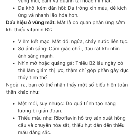
vùng mũi, cằm và quanh tai hoặc mí mắt.
Da khô, kém đàn hồi: Da trông xỉn màu, dễ kích
ứng và nhanh lão hóa hơn.
Dấu hiệu ở vùng mắt:
Mắt là cơ quan phản ứng sớm
khi thiếu vitamin B2:
Viêm kết mạc: Mắt đỏ, ngứa, chảy nước liên tục.
Sợ ánh sáng: Cảm giác chói, đau rát khi nhìn
ánh sáng mạnh.
Nhìn mờ hoặc quáng gà: Thiếu B2 lâu ngày có
thể làm giảm thị lực, thậm chí góp phần gây đục
thủy tinh thể.
Ngoài ra, bạn có thể nhận thấy một số biểu hiện toàn
thân khác như:
Mệt mỏi, suy nhược: Do quá trình tạo năng
lượng bị gián đoạn.
Thiếu máu nhẹ: Riboflavin hỗ trợ sản xuất hồng
cầu và chuyển hóa sắt, thiếu hụt dẫn đến thiếu
máu đẳng sắc.