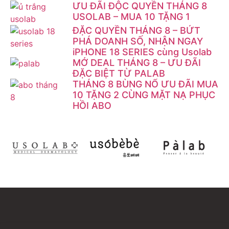
ƯU ĐÃI ĐỘC QUYỀN THÁNG 8
USOLAB – MUA 10 TẶNG 1
ĐẶC QUYỀN THÁNG 8 – BỨT
PHÁ DOANH SỐ, NHẬN NGAY
iPHONE 18 SERIES cùng Usolab
MỞ DEAL THÁNG 8 – ƯU ĐÃI
ĐẶC BIỆT TỪ PALAB
THÁNG 8 BÙNG NỔ ƯU ĐÃI MUA
10 TẶNG 2 CÙNG MẶT NẠ PHỤC
HỒI ABO