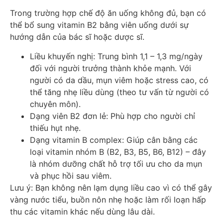
Trong trường hợp chế độ ăn uống không đủ, bạn có
thể bổ sung vitamin B2 bằng viên uống dưới sự
hướng dẫn của bác sĩ hoặc dược sĩ.
Liều khuyến nghị: Trung bình 1,1 – 1,3 mg/ngày
đối với người trưởng thành khỏe mạnh. Với
người có da dầu, mụn viêm hoặc stress cao, có
thể tăng nhẹ liều dùng (theo tư vấn từ người có
chuyên môn).
Dạng viên B2 đơn lẻ: Phù hợp cho người chỉ
thiếu hụt nhẹ.
Dạng vitamin B complex: Giúp cân bằng các
loại vitamin nhóm B (B2, B3, B5, B6, B12) – đây
là nhóm dưỡng chất hỗ trợ tối ưu cho da mụn
và phục hồi sau viêm.
Lưu ý: Bạn không nên lạm dụng liều cao vì có thể gây
vàng nước tiểu, buồn nôn nhẹ hoặc làm rối loạn hấp
thu các vitamin khác nếu dùng lâu dài.