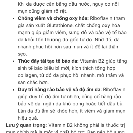
Khi da được cân bằng dầu nước, nguy cơ nổi
mụn cũng giảm rõ rệt.
Chống viêm và chống oxy hóa:
Riboflavin tham
gia sản xuất Glutathione, chất chống oxy hóa
mạnh giúp giảm viêm, sưng đỏ và bảo vệ tế bào
da khỏi tổn thương do gốc tự do. Nhờ đó, da
nhanh phục hồi hơn sau mụn và ít để lại thâm
sẹo.
Thúc đẩy tái tạo tế bào da:
Vitamin B2 giúp tăng
sinh tế bào biểu bì mới, kích thích tổng hợp
collagen, từ đó da phục hồi nhanh, mờ thâm và
săn chắc hơn.
Duy trì hàng rào bảo vệ và độ ẩm da:
Riboflavin
giúp duy trì độ ẩm tự nhiên, củng cố hàng rào
bảo vệ da, ngăn da khô bong hoặc tiết dầu bù.
Làn da đủ ẩm sẽ khỏe hơn, ít viêm và giảm mụn
hiệu quả.
Lưu ý quan trọng:
Vitamin B2 không phải là thuốc trị
mụn chính mà là một vi chất hỗ trợ. Bạn nên bổ sung