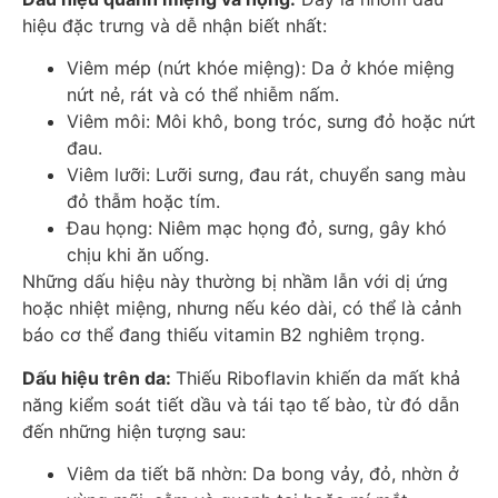
hiệu đặc trưng và dễ nhận biết nhất:
Viêm mép (nứt khóe miệng): Da ở khóe miệng
nứt nẻ, rát và có thể nhiễm nấm.
Viêm môi: Môi khô, bong tróc, sưng đỏ hoặc nứt
đau.
Viêm lưỡi: Lưỡi sưng, đau rát, chuyển sang màu
đỏ thẫm hoặc tím.
Đau họng: Niêm mạc họng đỏ, sưng, gây khó
chịu khi ăn uống.
Những dấu hiệu này thường bị nhầm lẫn với dị ứng
hoặc nhiệt miệng, nhưng nếu kéo dài, có thể là cảnh
báo cơ thể đang thiếu vitamin B2 nghiêm trọng.
Dấu hiệu trên da:
Thiếu Riboflavin khiến da mất khả
năng kiểm soát tiết dầu và tái tạo tế bào, từ đó dẫn
đến những hiện tượng sau:
Viêm da tiết bã nhờn: Da bong vảy, đỏ, nhờn ở