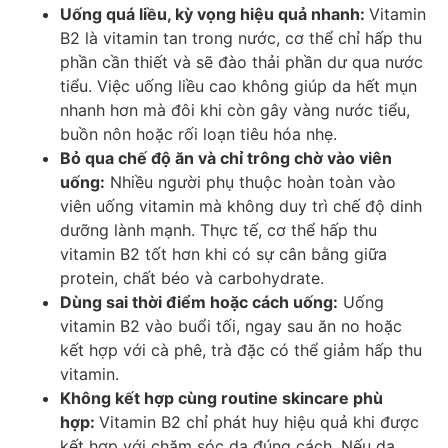
Uống quá liều, kỳ vọng hiệu quả nhanh:
Vitamin
B2 là vitamin tan trong nước, cơ thể chỉ hấp thu
phần cần thiết và sẽ đào thải phần dư qua nước
tiểu. Việc uống liều cao không giúp da hết mụn
nhanh hơn mà đôi khi còn gây vàng nước tiểu,
buồn nôn hoặc rối loạn tiêu hóa nhẹ.
Bỏ qua chế độ ăn và chỉ trông chờ vào viên
uống:
Nhiều người phụ thuộc hoàn toàn vào
viên uống vitamin mà không duy trì chế độ dinh
dưỡng lành mạnh. Thực tế, cơ thể hấp thu
vitamin B2 tốt hơn khi có sự cân bằng giữa
protein, chất béo và carbohydrate.
Dùng sai thời điểm hoặc cách uống:
Uống
vitamin B2 vào buổi tối, ngay sau ăn no hoặc
kết hợp với cà phê, trà đặc có thể giảm hấp thu
vitamin.
Không kết hợp cùng routine skincare phù
hợp:
Vitamin B2 chỉ phát huy hiệu quả khi được
kết hợp với chăm sóc da đúng cách. Nếu da