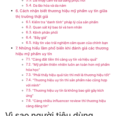
Da nhạy cảm và da đang phục hồi
Da lão hóa và da nám
Cách nhận biết thương hiệu mỹ phẩm uy tín giữa
thị trường thật giả
Kiểm tra “danh tính” pháp lý của sản phẩm
Quan sát kỹ bao bì và tem nhãn
Kênh phân phối
“Bẫy giá”
Hãy tin vào trải nghiệm cảm quan của chính bạn
Những hiểu lầm phổ biến khi đánh giá các thương
hiệu mỹ phẩm uy tín
"Càng đắt tiền thì càng uy tín và hiệu quả"
"Mỹ phẩm thiên nhiên luôn an toàn hơn mỹ phẩm
hóa học"
"Phải thấy hiệu quả tức thì mới là thương hiệu tốt"
"Thương hiệu uy tín thì sản phẩm nào cũng hợp
với mình"
"Thương hiệu uy tín là không bao giờ gây kích
ứng"
"Càng nhiều influencer review thì thương hiệu
càng đáng tin"
Vì sao người tiêu dùng