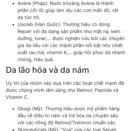
Avène (Pháp): Nước khoáng Avène là thành
phần cốt lõi giúp làm dịu các cơn mẩn đỏ, rát
da tức thì.
Usolab (Hàn Quốc): Thương hiệu có dòng
Repair với đa dạng sản phẩm như mặt nạ, kem
dưỡng, toner,… được nghiên cứu bởi các chuyên
gia da liễu với các thành phần nổi bật như chiết
xuất rau má, vitamin K,… giúp hồi phục da nhanh
chóng, hiệu quả.
Da lão hóa và da nám
Uy tín của nhóm này dựa trên các hoạt chất mạnh đã
được chứng minh lâm sàng như Retinol, Peptide và
Vitamin C.
Obagi (Mỹ): Thương hiệu dược mỹ phẩm hàng
đầu về điều trị nám và trẻ hóa da chuyên sâu
với các nồng độ Retinol/Tretinoin chuẩn xác.
Skinceuticals (Mỹ): “Vua” của các loại Serum