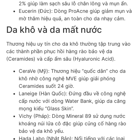
2% giúp làm sạch sâu lỗ chân lông và mụn ẩn.
Eucerin (Đức): Dòng ProAcne giúp giảm mụn và
mờ thâm hiệu quả, an toàn cho da nhạy cảm.
Da khô và da mất nước
Thương hiệu uy tín cho da khô thường tập trung vào
các thành phần phục hồi hàng rào bảo vệ da
(Ceramides) và cấp ẩm sâu (Hyaluronic Acid).
CeraVe (Mỹ): Thương hiệu “quốc dân” cho da
khô nhờ công nghệ MVE giúp giải phóng
Ceramides suốt 24 giờ.
Laneige (Hàn Quốc): Đứng đầu về công nghệ
cấp nước với dòng Water Bank, giúp da căng
mọng kiểu “Glass Skin”.
Vichy (Pháp): Dòng Mineral 89 sử dụng nước
khoáng núi lửa cô đặc giúp củng cố hàng rào
bảo vệ da khô yếu.
Hada Labo (Nhật Bản): Nổi tiếng với các loại