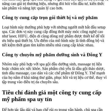
nâng cao giá trị thương hiệu, nhưng đòi hỏi vốn đầu tư, kiến thức
sản phẩm và năng lực quản lý cao hơn.
Công ty cung cấp trọn gói thiết bị và mỹ phẩm
Loại hình này thường phù hợp với những người mới bắt đầu setup
spa. Các đơn vị này cung cấp đồng thời máy móc công nghệ cao
như laser, HIFU, điện di cùng dòng mỹ phẩm được thiết kế để tối
ưu hiệu quả thiết bị. Ưu điểm của mô hình này là tính đồng bộ và
tiết kiệm thời gian tìm kiếm nhiều nhà cung cấp khác nhau.
Công ty chuyên mỹ phẩm dưỡng sinh và Đông Y
Nhóm này phù hợp với spa gội đầu dưỡng sinh, massage trị liệu
hoặc chăm sóc sức khỏe. Sản phẩm chủ yếu là dầu gội thảo dược,
tinh dầu massage, cao dán và các chế phẩm từ Đông Y. Thế mạnh
của họ nằm ở khả năng thư giãn, phục hồi và trị liệu cơ thể, thay vì
tập trung vào điều trị da chuyên sâu.
Tiêu chí đánh giá một công ty cung cấp
mỹ phẩm spa uy tín
Để hợp tác lâu dài và hạn chế rủi ro trong vận hành, chủ spa cần