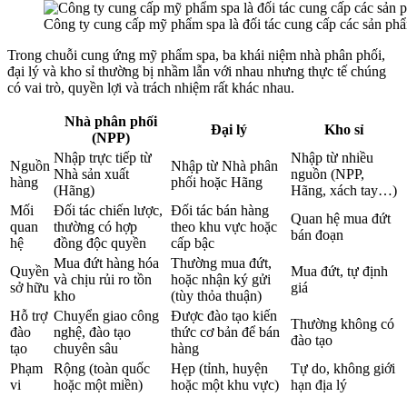
Công ty cung cấp mỹ phẩm spa là đối tác cung cấp các sản p
Trong chuỗi cung ứng mỹ phẩm spa, ba khái niệm nhà phân phối,
đại lý và kho sỉ thường bị nhầm lẫn với nhau nhưng thực tế chúng
có vai trò, quyền lợi và trách nhiệm rất khác nhau.
Nhà phân phối
Đại lý
Kho sỉ
(NPP)
Nhập trực tiếp từ
Nhập từ nhiều
Nguồn
Nhập từ Nhà phân
Nhà sản xuất
nguồn (NPP,
hàng
phối hoặc Hãng
(Hãng)
Hãng, xách tay…)
Mối
Đối tác chiến lược,
Đối tác bán hàng
Quan hệ mua đứt
quan
thường có hợp
theo khu vực hoặc
bán đoạn
hệ
đồng độc quyền
cấp bậc
Mua đứt hàng hóa
Thường mua đứt,
Quyền
Mua đứt, tự định
và chịu rủi ro tồn
hoặc nhận ký gửi
sở hữu
giá
kho
(tùy thỏa thuận)
Hỗ trợ
Chuyển giao công
Được đào tạo kiến
Thường không có
đào
nghệ, đào tạo
thức cơ bản để bán
đào tạo
tạo
chuyên sâu
hàng
Phạm
Rộng (toàn quốc
Hẹp (tỉnh, huyện
Tự do, không giới
vi
hoặc một miền)
hoặc một khu vực)
hạn địa lý