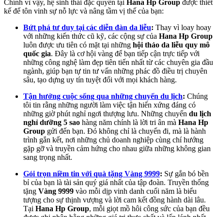
Chính vì vậy, hệ sinh thái đặc quyền tại
Hana Hp Group
được thiết
kế để tôn vinh sự nỗ lực và nâng tầm vị thế của bạn:
Bứt phá tư duy tại các diễn đàn da liễu
:
Thay vì loay hoay
với những kiến thức cũ kỹ, các cộng sự của
Hana Hp Group
luôn được ưu tiên có mặt tại những
hội thảo da liễu quy mô
quốc gia
. Đây là cơ hội vàng để bạn tiếp cận trực tiếp với
những công nghệ làm đẹp tiên tiến nhất từ các chuyên gia đầu
ngành, giúp bạn tự tin tư vấn những phác đồ điều trị chuyên
sâu, tạo dựng uy tín tuyệt đối với mọi khách hàng.
Tận hưởng cuộc sống qua những chuyến du lịch
:
Chúng
tôi tin rằng những người làm việc tận hiến xứng đáng có
những giờ phút nghỉ ngơi thượng lưu. Những chuyến
du lịch
nghỉ dưỡng 5 sao
hàng năm chính là lời tri ân mà
Hana Hp
Group
gửi đến bạn. Đó không chỉ là chuyến đi, mà là hành
trình gắn kết, nơi những chủ doanh nghiệp cùng chí hướng
gặp gỡ và truyền cảm hứng cho nhau giữa những không gian
sang trọng nhất.
Gói trọn niềm tin với quà tặng Vàng 9999
:
Sự gắn bó bền
bỉ của bạn là tài sản quý giá nhất của tập đoàn. Truyền thống
tặng
Vàng 9999
vào mỗi dịp vinh danh cuối năm là biểu
tượng cho sự thịnh vượng và lời cam kết đồng hành dài lâu.
Tại
Hana Hp Group
, mỗi giọt mồ hôi công sức của bạn đều