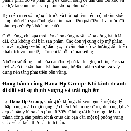
phẩm, phác đồ và phản ứng da khách hàng dễ dẫn đến tồn kho và
áp lực tài chính nếu sản phẩm không phù hợp.
Bạn nên mua số lượng ít trước và thử nghiệm trên một nhóm khách
hàng nhỏ giúp spa đánh giá chính xác hiệu quả điều trị và mức độ
phù hợp với tệp khách mục tiêu.
Cuối cùng, chủ spa mới nên chọn công ty sẵn sàng đồng hành lâu
dài, chứ không chỉ bán sản phẩm. Các đơn vị cung cấp mỹ phẩm
chuyên nghiệp sẽ hỗ trợ đào tạo, tư vấn phác đồ và hướng dẫn triển
khai dịch vụ thực tế, thậm chí là hỗ trợ marketing.
Nhờ có sự đồng hành của các đơn vị có kinh nghiệm hơn, các spa
mới sẽ có thể vận hành bài bản ngay từ đâu, giảm sai sót và xây
dựng nền tảng phát triển bền vững.
Đồng hành cùng Hana Hp Group: Khi kinh doanh
đi đôi với sự thịnh vượng và trải nghiệm
Tại
Hana Hp Group
, chúng tôi không chỉ xem bạn là một đại lý
nhập hàng, mà là một cộng sự chiến lược trong sứ mệnh mang lại vẻ
đẹp chuẩn y khoa cho phụ nữ Việt. Chúng tôi hiểu rằng, để bạn
thành công, sản phẩm tốt là chưa đủ; bạn cần một bệ phóng vững
chắc về cả kiến thức lẫn tinh thần.