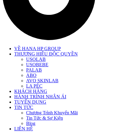
VỀ HANA HP GROUP
THƯƠNG HIỆU ĐỘC QUYỀN
USOLAB
USOBEBE
PALAB
ABO
AVO SKINLAB
LA PÉC
KHÁCH HÀNG
HÀNH TRÌNH NHÂN ÁI
TUYỂN DỤNG
TIN TỨC
Chương Trình Khuyến Mãi
Tin Tức & Sự Kiện
Blog
LIÊN HỆ