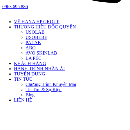
0963 695 886
VỀ HANA HP GROUP
THƯƠNG HIỆU ĐỘC QUYỀN
USOLAB
USOBEBE
PALAB
ABO
AVO SKINLAB
LA PÉC
KHÁCH HÀNG
HÀNH TRÌNH NHÂN ÁI
TUYỂN DỤNG
TIN TỨC
Chương Trình Khuyến Mãi
Tin Tức & Sự Kiện
Blog
LIÊN HỆ