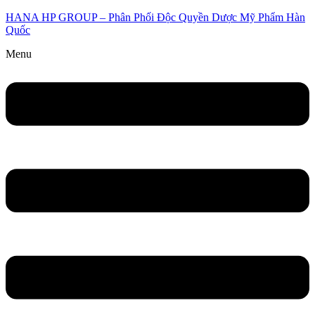
HANA HP GROUP – Phân Phối Độc Quyền Dược Mỹ Phẩm Hàn
Quốc
Menu