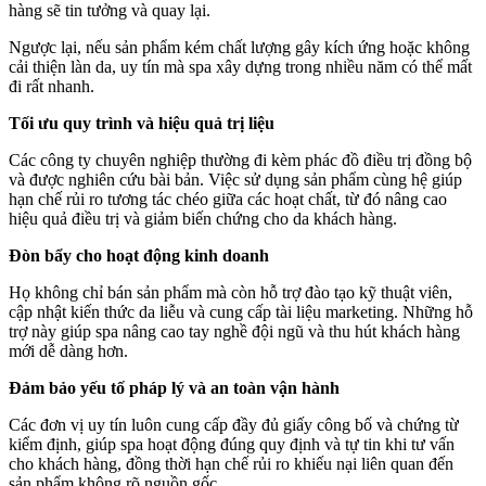
hàng sẽ tin tưởng và quay lại.
Ngược lại, nếu sản phẩm kém chất lượng gây kích ứng hoặc không
cải thiện làn da, uy tín mà spa xây dựng trong nhiều năm có thể mất
đi rất nhanh.
Tối ưu quy trình và hiệu quả trị liệu
Các công ty chuyên nghiệp thường đi kèm phác đồ điều trị đồng bộ
và được nghiên cứu bài bản. Việc sử dụng sản phẩm cùng hệ giúp
hạn chế rủi ro tương tác chéo giữa các hoạt chất, từ đó nâng cao
hiệu quả điều trị và giảm biến chứng cho da khách hàng.
Đòn bẩy cho hoạt động kinh doanh
Họ không chỉ bán sản phẩm mà còn hỗ trợ đào tạo kỹ thuật viên,
cập nhật kiến thức da liễu và cung cấp tài liệu marketing. Những hỗ
trợ này giúp spa nâng cao tay nghề đội ngũ và thu hút khách hàng
mới dễ dàng hơn.
Đảm bảo yếu tố pháp lý và an toàn vận hành
Các đơn vị uy tín luôn cung cấp đầy đủ giấy công bố và chứng từ
kiểm định, giúp spa hoạt động đúng quy định và tự tin khi tư vấn
cho khách hàng, đồng thời hạn chế rủi ro khiếu nại liên quan đến
sản phẩm không rõ nguồn gốc.