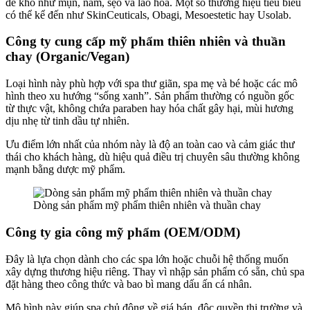
đề khó như mụn, nám, sẹo và lão hóa. Một số thương hiệu tiêu biểu
có thể kể đến như SkinCeuticals, Obagi, Mesoestetic hay Usolab.
Công ty cung cấp mỹ phẩm thiên nhiên và thuần
chay (Organic/Vegan)
Loại hình này phù hợp với spa thư giãn, spa mẹ và bé hoặc các mô
hình theo xu hướng “sống xanh”. Sản phẩm thường có nguồn gốc
từ thực vật, không chứa paraben hay hóa chất gây hại, mùi hương
dịu nhẹ từ tinh dầu tự nhiên.
Ưu điểm lớn nhất của nhóm này là độ an toàn cao và cảm giác thư
thái cho khách hàng, dù hiệu quả điều trị chuyên sâu thường không
mạnh bằng dược mỹ phẩm.
Dòng sản phẩm mỹ phẩm thiên nhiên và thuần chay
Công ty gia công mỹ phẩm (OEM/ODM)
Đây là lựa chọn dành cho các spa lớn hoặc chuỗi hệ thống muốn
xây dựng thương hiệu riêng. Thay vì nhập sản phẩm có sẵn, chủ spa
đặt hàng theo công thức và bao bì mang dấu ấn cá nhân.
Mô hình này giúp spa chủ động về giá bán, độc quyền thị trường và