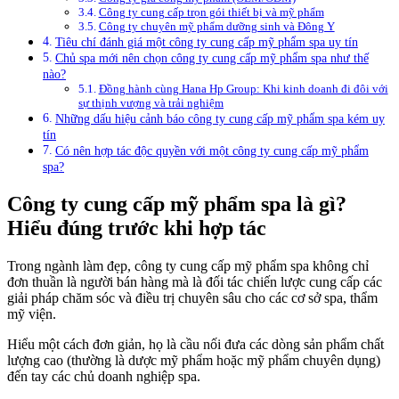
Công ty cung cấp trọn gói thiết bị và mỹ phẩm
Công ty chuyên mỹ phẩm dưỡng sinh và Đông Y
Tiêu chí đánh giá một công ty cung cấp mỹ phẩm spa uy tín
Chủ spa mới nên chọn công ty cung cấp mỹ phẩm spa như thế
nào?
Đồng hành cùng Hana Hp Group: Khi kinh doanh đi đôi với
sự thịnh vượng và trải nghiệm
Những dấu hiệu cảnh báo công ty cung cấp mỹ phẩm spa kém uy
tín
Có nên hợp tác độc quyền với một công ty cung cấp mỹ phẩm
spa?
Công ty cung cấp mỹ phẩm spa là gì?
Hiểu đúng trước khi hợp tác
Trong ngành làm đẹp, công ty cung cấp mỹ phẩm spa không chỉ
đơn thuần là người bán hàng mà là đối tác chiến lược cung cấp các
giải pháp chăm sóc và điều trị chuyên sâu cho các cơ sở spa, thẩm
mỹ viện.
Hiểu một cách đơn giản, họ là cầu nối đưa các dòng sản phẩm chất
lượng cao (thường là dược mỹ phẩm hoặc mỹ phẩm chuyên dụng)
đến tay các chủ doanh nghiệp spa.