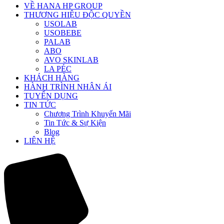
VỀ HANA HP GROUP
THƯƠNG HIỆU ĐỘC QUYỀN
USOLAB
USOBEBE
PALAB
ABO
AVO SKINLAB
LA PÉC
KHÁCH HÀNG
HÀNH TRÌNH NHÂN ÁI
TUYỂN DỤNG
TIN TỨC
Chương Trình Khuyến Mãi
Tin Tức & Sự Kiện
Blog
LIÊN HỆ