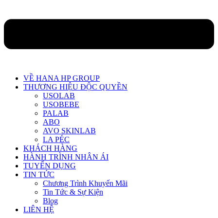
VỀ HANA HP GROUP
THƯƠNG HIỆU ĐỘC QUYỀN
USOLAB
USOBEBE
PALAB
ABO
AVO SKINLAB
LA PÉC
KHÁCH HÀNG
HÀNH TRÌNH NHÂN ÁI
TUYỂN DỤNG
TIN TỨC
Chương Trình Khuyến Mãi
Tin Tức & Sự Kiện
Blog
LIÊN HỆ