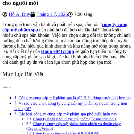
cho người mới
Hồ Ái Duy
Tháng 1 7, 2026
7:00 sáng
Trong quá trình vận hành và phát triển spa, câu hỏi “
công ty cung
cấp mỹ phẩm spa
nào phù hợp để hợp tác lâu dài?” luôn khiến
nhiều chủ spa băn khoăn. Việc lựa chọn đúng đối tác không chỉ ảnh
hưởng đến chất lượng điều trị, mà còn tác động trực tiếp đến uy tín
thương hiệu, hiệu quả kinh doanh và khả năng mở rộng trong tương
lai. Bài viết này của
Hana HP Group
sẽ giúp bạn hiểu rõ công ty
cung cấp mỹ phẩm spa là gì, các loại hình phổ biến hiện nay, tiêu
chí đánh giá uy tín và cách lựa chọn phù hợp cho spa mới.
Mục Lục Bài Viết
Công ty cung cấp mỹ phẩm spa là gì? Hiểu đúng trước khi hợp tác
Vì sao việc chọn công ty cung cấp mỹ phẩm spa quan trọng hơn
bạn nghĩ?
Các loại công ty cung cấp mỹ phẩm spa phổ biến hiện nay
Công ty phân phối dược mỹ phẩm (Cosmeceuticals)
Công ty cung cấp mỹ phẩm thiên nhiên và thuần chay
(Organic/Vegan)
Công ty gia công mỹ phẩm (OEM/ODM)