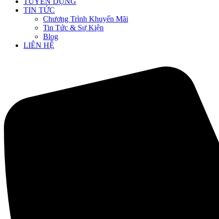
TUYỂN DỤNG
TIN TỨC
Chương Trình Khuyến Mãi
Tin Tức & Sự Kiện
Blog
LIÊN HỆ