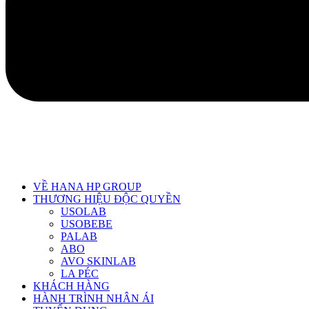
VỀ HANA HP GROUP
THƯƠNG HIỆU ĐỘC QUYỀN
USOLAB
USOBEBE
PALAB
ABO
AVO SKINLAB
LA PÉC
KHÁCH HÀNG
HÀNH TRÌNH NHÂN ÁI