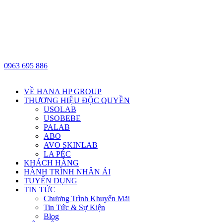
0963 695 886
VỀ HANA HP GROUP
THƯƠNG HIỆU ĐỘC QUYỀN
USOLAB
USOBEBE
PALAB
ABO
AVO SKINLAB
LA PÉC
KHÁCH HÀNG
HÀNH TRÌNH NHÂN ÁI
TUYỂN DỤNG
TIN TỨC
Chương Trình Khuyến Mãi
Tin Tức & Sự Kiện
Blog