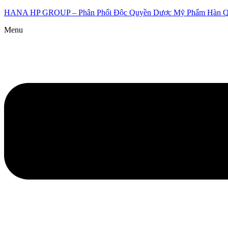
HANA HP GROUP – Phân Phối Độc Quyền Dược Mỹ Phẩm Hàn 
Menu