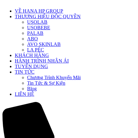
VỀ HANA HP GROUP
THƯƠNG HIỆU ĐỘC QUYỀN
USOLAB
USOBEBE
PALAB
ABO
AVO SKINLAB
LA PÉC
KHÁCH HÀNG
HÀNH TRÌNH NHÂN ÁI
TUYỂN DỤNG
TIN TỨC
Chương Trình Khuyến Mãi
Tin Tức & Sự Kiện
Blog
LIÊN HỆ