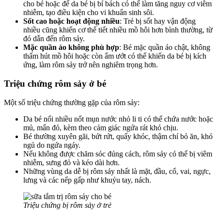
cho bé hoặc để da bé bị bí bách có thể làm tăng nguy cơ viêm
nhiễm, tạo điều kiện cho vi khuẩn sinh sôi.
Sốt cao hoặc hoạt động nhiều
: Trẻ bị sốt hay vận động
nhiều cũng khiến cơ thể tiết nhiều mồ hôi hơn bình thường, từ
đó dẫn đến rôm sảy.
Mặc quần áo không phù hợp
: Bé mặc quần áo chật, không
thấm hút mồ hôi hoặc còn ẩm ướt có thể khiến da bé bị kích
ứng, làm rôm sảy trở nên nghiêm trọng hơn.
Triệu chứng rôm sảy ở bé
Một số triệu chứng thường gặp của rôm sảy:
Da bé nổi nhiều nốt mụn nước nhỏ li ti có thể chứa nước hoặc
mủ, mẩn đỏ, kèm theo cảm giác ngứa rát khó chịu.
Bé thường xuyên gãi, bứt rứt, quấy khóc, thậm chí bỏ ăn, khó
ngủ do ngứa ngáy.
Nếu không được chăm sóc đúng cách, rôm sảy có thể bị viêm
nhiễm, sưng đỏ và kéo dài hơn.
Những vùng da dễ bị rôm sảy nhất là mặt, đầu, cổ, vai, ngực,
lưng và các nếp gấp như khuỷu tay, nách.
Triệu chứng bị rôm sảy ở trẻ