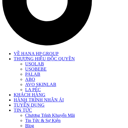
VỀ HANA HP GROUP
THƯƠNG HIỆU ĐỘC QUYỀN
USOLAB
USOBEBE
PALAB
ABO
AVO SKINLAB
LA PÉC
KHÁCH HÀNG
HÀNH TRÌNH NHÂN ÁI
TUYỂN DỤNG
TIN TỨC
Chương Trình Khuyến Mãi
Tin Tức & Sự Kiện
Blog