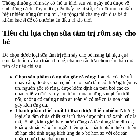
Thông thường, rôm sảy có thể tự khỏi sau vài ngày nếu được vệ
sinh đúng cách. Tuy nhiên, nếu thấy bé bị sốt, các nốt rôm có dấu
hiệu nhiễm trùng (mưng mủ, lan rộng) thì cha mẹ cần đưa bé đi
khám bác sĩ để có phương án điều trị kịp thời.
Tiêu chí lựa chọn sữa tắm trị rôm sảy cho
bé
Để chọn được loại sữa tắm trị rôm sảy cho bé mang lại hiệu quả
cao, lành tính và an toàn cho bé, cha mẹ cần lựa chọn cần thận dựa
trên các tiêu chí sau:
Chọn sản phẩm có nguồn gốc rõ ràng:
Làn da của bé rất
nhạy cảm, do đó, cha mẹ nên chọn sữa tắm có thương hiệu uy
tín, nguồn gốc rõ ràng, được kiểm định an toàn bởi các cơ
quan y tế và đơn vị uy tín, tránh mua những sản phẩm trôi
nổi, không có chứng nhận an toàn vì có thể chứa hóa chất
gây kích ứng da.
Thành phần chiết xuất từ thảo dược thiên nhiên:
Những
loại sữa tắm chứa chiết xuất từ thảo dược như trà xanh, cúc la
mã, lô hội, kinh giới hay mướp đắng có tác dụng làm dịu da,
kháng khuẩn và giảm ngứa hiệu quả. Thành phần thiên nhiên
sẽ hạn chế tính trạng kích ứng da ở bé hơn so với các sản
phẩm chứa hóa chất mạnh.