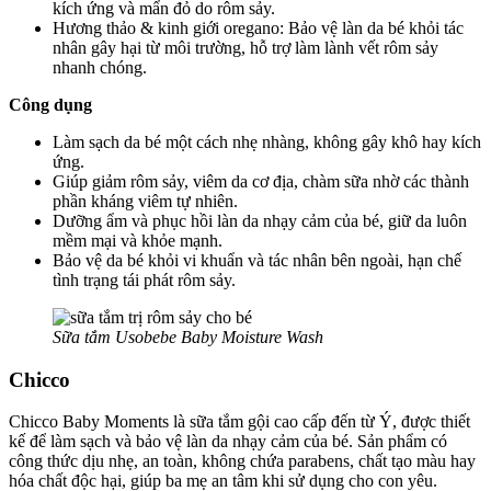
kích ứng và mẩn đỏ do rôm sảy.
Hương thảo & kinh giới oregano: Bảo vệ làn da bé khỏi tác
nhân gây hại từ môi trường, hỗ trợ làm lành vết rôm sảy
nhanh chóng.
Công dụng
Làm sạch da bé một cách nhẹ nhàng, không gây khô hay kích
ứng.
Giúp giảm rôm sảy, viêm da cơ địa, chàm sữa nhờ các thành
phần kháng viêm tự nhiên.
Dưỡng ẩm và phục hồi làn da nhạy cảm của bé, giữ da luôn
mềm mại và khỏe mạnh.
Bảo vệ da bé khỏi vi khuẩn và tác nhân bên ngoài, hạn chế
tình trạng tái phát rôm sảy.
Sữa tắm Usobebe Baby Moisture Wash
Chicco
Chicco Baby Moments là sữa tắm gội cao cấp đến từ Ý, được thiết
kế để làm sạch và bảo vệ làn da nhạy cảm của bé. Sản phẩm có
công thức dịu nhẹ, an toàn, không chứa parabens, chất tạo màu hay
hóa chất độc hại, giúp ba mẹ an tâm khi sử dụng cho con yêu.