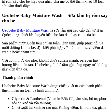
trị rôm sảy cho bé hiệu quả nhất, cha mẹ có thể tham khảo 10 loại
sữa tắm dưới đây:
Usobebe Baby Moisture Wash – Sữa tắm trị rôm sảy
cho bé
Usobebe Baby Moisture Wash
là sữa tắm gội cao cấp đến từ Hàn
Quốc, được thiết kế chuyên biệt cho làn da nhạy cảm của bé.
Sản phẩm hướng đến tiêu chí an toàn, lành tính, giúp phục hồi và
nuôi dưỡng làn da bé, đặc biệt phù hợp với trẻ bị rôm sảy, viêm da
cơ địa hoặc chàm sữa.
Với công thức dịu nhẹ, không chứa sulfate mạnh, paraben hay
hương liệu nhân tạo, Usobebe giúp bé tắm gội hàng ngày mà không
gây kích ứng da.
Thành phần chính
Usobebe Baby Moisture Wash được chiết xuất từ các thành phần
thiên nhiên an toàn và lành tính như:
Glycerin & Panthenol (Vitamin B5): Cấp ẩm sâu, hỗ trợ phục
hồi da khô và tổn thương.
Chiết xuất trà xanh & rau má: Kháng viêm, làm dịu da, giảm