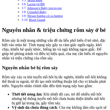
Skina Babe
Lactacyd BB
Johnson's Baby top-to-toe
Cetaphil Baby
Wesser hương cỏ xạ hương
Bioré Guard
Nguyên nhân & triệu chứng rôm sảy ở bé
Rôm sảy là một trong những vấn đề da liễu phổ biến ở trẻ nhỏ, đặc
biệt vào mùa hè. Tình trạng này gây ra cảm giác ngứa ngáy, khó
chịu, khiến bé quấy khóc, biếng ăn và ngủ không ngon giấc. Để
giúp bé phòng tránh và điều trị hiệu quả, cha mẹ cần hiểu rõ nguyên
nhân và triệu chứng của rôm sảy.
Nguyên nhân bé bị rôm sảy
Rôm sảy xảy ra khi tuyến mồ hôi bị tắc nghẽn, khiến mồ hôi không
thể thoát ra ngoài, từ đó tạo môi trường thuận lợi cho vi khuẩn phát
triển. Nguyên nhân chính dẫn đến tình trạng này bao gồm:
Thời tiết nóng ẩm
: Khi nhiệt độ cao, trẻ đổ nhiều mồ hôi
nhưng hệ thống tuyến mồ hôi chưa hoàn thiện khiến mồ hôi
bị giữ lại trong da, gây rôm sảy.
Vệ sinh da chưa đúng cách
: Cha mẹ không tắm rửa sạch sẽ