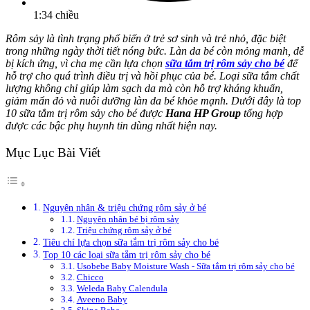
1:34 chiều
Rôm sảy là tình trạng phổ biến ở trẻ sơ sinh và trẻ nhỏ, đặc biệt
trong những ngày thời tiết nóng bức. Làn da bé còn mỏng manh, dễ
bị kích ứng, vì cha mẹ cần lựa chọn
sữa tắm trị rôm sảy cho bé
để
hỗ trợ cho quá trình điều trị và hồi phục của bé. Loại sữa tắm chất
lượng không chỉ giúp làm sạch da mà còn hỗ trợ kháng khuẩn,
giảm mẩn đỏ và nuôi dưỡng làn da bé khỏe mạnh. Dưới đây là top
10 sữa tắm trị rôm sảy cho bé được
Hana HP Group
tổng hợp
được các bậc phụ huynh tin dùng nhất hiện nay.
Mục Lục Bài Viết
Nguyên nhân & triệu chứng rôm sảy ở bé
Nguyên nhân bé bị rôm sảy
Triệu chứng rôm sảy ở bé
Tiêu chí lựa chọn sữa tắm trị rôm sảy cho bé
Top 10 các loại sữa tắm trị rôm sảy cho bé
Usobebe Baby Moisture Wash - Sữa tắm trị rôm sảy cho bé
Chicco
Weleda Baby Calendula
Aveeno Baby