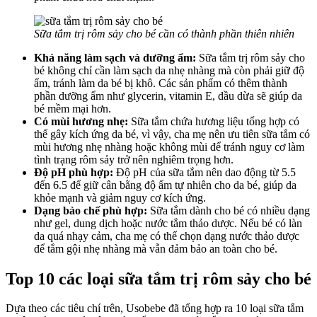
Sữa tắm trị rôm sảy cho bé cần có thành phần thiên nhiên
Khả năng làm sạch và dưỡng ẩm:
Sữa tắm trị rôm sảy cho
bé không chỉ cần làm sạch da nhẹ nhàng mà còn phải giữ độ
ẩm, tránh làm da bé bị khô. Các sản phẩm có thêm thành
phần dưỡng ẩm như glycerin, vitamin E, dầu dừa sẽ giúp da
bé mềm mại hơn.
Có mùi hương nhẹ:
Sữa tắm chứa hương liệu tổng hợp có
thể gây kích ứng da bé, vì vậy, cha mẹ nên ưu tiên sữa tắm có
mùi hương nhẹ nhàng hoặc không mùi để tránh nguy cơ làm
tình trạng rôm sảy trở nên nghiêm trọng hơn.
Độ pH phù hợp:
Độ pH của sữa tắm nên dao động từ 5.5
đến 6.5 để giữ cân bằng độ ẩm tự nhiên cho da bé, giúp da
khỏe mạnh và giảm nguy cơ kích ứng.
Dạng bào chế phù hợp:
Sữa tắm dành cho bé có nhiều dạng
như gel, dung dịch hoặc nước tắm thảo dược. Nếu bé có làn
da quá nhạy cảm, cha mẹ có thể chọn dạng nước thảo dược
để tắm gội nhẹ nhàng mà vẫn đảm bảo an toàn cho bé.
Top 10 các loại sữa tắm trị rôm sảy cho bé
Dựa theo các tiêu chí trên, Usobebe đã tổng hợp ra 10 loại sữa tắm