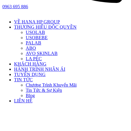
0963 695 886
VỀ HANA HP GROUP
THƯƠNG HIỆU ĐỘC QUYỀN
USOLAB
USOBEBE
PALAB
ABO
AVO SKINLAB
LA PÉC
KHÁCH HÀNG
HÀNH TRÌNH NHÂN ÁI
TUYỂN DỤNG
TIN TỨC
Chương Trình Khuyến Mãi
Tin Tức & Sự Kiện
Blog
LIÊN HỆ