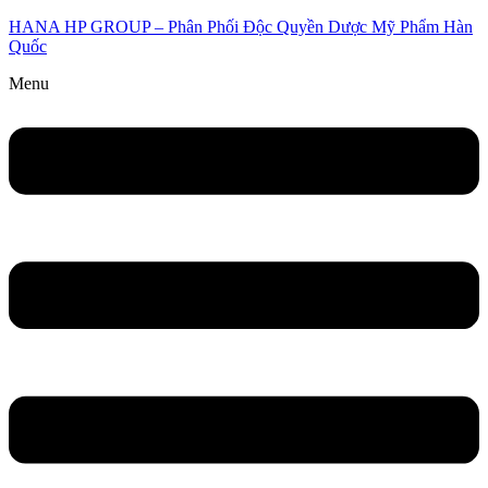
HANA HP GROUP – Phân Phối Độc Quyền Dược Mỹ Phẩm Hàn
Quốc
Menu