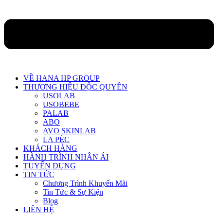
VỀ HANA HP GROUP
THƯƠNG HIỆU ĐỘC QUYỀN
USOLAB
USOBEBE
PALAB
ABO
AVO SKINLAB
LA PÉC
KHÁCH HÀNG
HÀNH TRÌNH NHÂN ÁI
TUYỂN DỤNG
TIN TỨC
Chương Trình Khuyến Mãi
Tin Tức & Sự Kiện
Blog
LIÊN HỆ