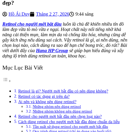
đẹp?
Hồ Ái Duy
Tháng 2 27, 2026
9:44 sáng
Retinol cho người mới bắt đầu
luôn là chủ đề khiến nhiều tín đồ
làm đẹp vừa tò mò vừa e ngại. Hoạt chất này nổi tiếng nhờ khả
năng cải thiện mụn, làm mịn da và chống lão hóa, nhưng cũng dễ
gây kích ứng nếu dùng sai cách. Vậy retinol là gì, ai nên dùng, nên
chọn loại nào, cách dùng ra sao để hạn chế bong tróc, đỏ rát? Bài
viết dưới đây của
Hana HP Group
sẽ giúp bạn hiểu đúng và xây
dựng lộ trình dùng retinol an toàn, khoa học.
Mục Lục Bài Viết
Retinol là gì? Người mới bắt đầu có nên dùng không?
Retinol có tác dụng gì trên da?
Ai nên và không nên dùng retinol?
Những nhóm nên dùng retinol
Những nhóm không nên dùng retinol
Retinol cho người mới bắt đầu nên chọn loại nào?
Cách dùng retinol cho người mới bắt đầu đúng chuẩn da liễu
Tần suất sử dụng retinol cho người mới bắt đầu
Quy trình dùng retinol (chỉ áp dụng vào buổi tối)