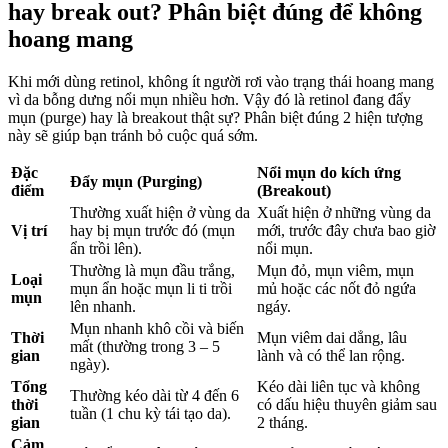
hay break out? Phân biệt đúng để không
hoang mang
Khi mới dùng retinol, không ít người rơi vào trạng thái hoang mang
vì da bỗng dưng nổi mụn nhiều hơn. Vậy đó là retinol đang đẩy
mụn (purge) hay là breakout thật sự? Phân biệt đúng 2 hiện tượng
này sẽ giúp bạn tránh bỏ cuộc quá sớm.
Đặc
Nổi mụn do kích ứng
Đẩy mụn (Purging)
điểm
(Breakout)
Thường xuất hiện ở vùng da
Xuất hiện ở những vùng da
Vị trí
hay bị mụn trước đó (mụn
mới, trước đây chưa bao giờ
ẩn trồi lên).
nổi mụn.
Thường là mụn đầu trắng,
Mụn đỏ, mụn viêm, mụn
Loại
mụn ẩn hoặc mụn li ti trồi
mủ hoặc các nốt đỏ ngứa
mụn
lên nhanh.
ngáy.
Mụn nhanh khô cồi và biến
Thời
Mụn viêm dai dẳng, lâu
mất (thường trong 3 – 5
gian
lành và có thể lan rộng.
ngày).
Tổng
Kéo dài liên tục và không
Thường kéo dài từ 4 đến 6
thời
có dấu hiệu thuyên giảm sau
tuần (1 chu kỳ tái tạo da).
gian
2 tháng.
Cảm