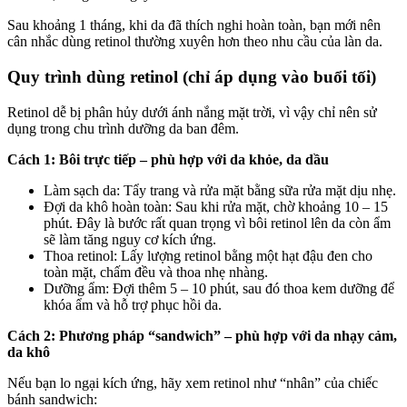
Sau khoảng 1 tháng, khi da đã thích nghi hoàn toàn, bạn mới nên
cân nhắc dùng retinol thường xuyên hơn theo nhu cầu của làn da.
Quy trình dùng retinol (chỉ áp dụng vào buổi tối)
Retinol dễ bị phân hủy dưới ánh nắng mặt trời, vì vậy chỉ nên sử
dụng trong chu trình dưỡng da ban đêm.
Cách 1: Bôi trực tiếp – phù hợp với da khỏe, da dầu
Làm sạch da: Tẩy trang và rửa mặt bằng sữa rửa mặt dịu nhẹ.
Đợi da khô hoàn toàn: Sau khi rửa mặt, chờ khoảng 10 – 15
phút. Đây là bước rất quan trọng vì bôi retinol lên da còn ẩm
sẽ làm tăng nguy cơ kích ứng.
Thoa retinol: Lấy lượng retinol bằng một hạt đậu đen cho
toàn mặt, chấm đều và thoa nhẹ nhàng.
Dưỡng ẩm: Đợi thêm 5 – 10 phút, sau đó thoa kem dưỡng để
khóa ẩm và hỗ trợ phục hồi da.
Cách 2: Phương pháp “sandwich” – phù hợp với da nhạy cảm,
da khô
Nếu bạn lo ngại kích ứng, hãy xem retinol như “nhân” của chiếc
bánh sandwich: