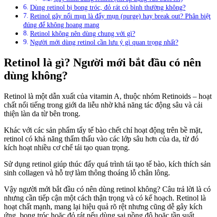
Dùng retinol bị bong tróc, đỏ rát có bình thường không?
Retinol gây nổi mụn là đẩy mụn (purge) hay break out? Phân biệt
đúng để không hoang mang
Retinol không nên dùng chung với gì?
Người mới dùng retinol cần lưu ý gì quan trọng nhất?
Retinol là gì? Người mới bắt đầu có nên
dùng không?
Retinol là một dẫn xuất của vitamin A, thuộc nhóm Retinoids – hoạt
chất nổi tiếng trong giới da liễu nhờ khả năng tác động sâu và cải
thiện làn da từ bên trong.
Khác với các sản phẩm tẩy tế bào chết chỉ hoạt động trên bề mặt,
retinol có khả năng thẩm thấu vào các lớp sâu hơn của da, từ đó
kích hoạt nhiều cơ chế tái tạo quan trọng.
Sử dụng retinol giúp thúc đẩy quá trình tái tạo tế bào, kích thích sản
sinh collagen và hỗ trợ làm thông thoáng lỗ chân lông.
Vậy người mới bắt đầu có nên dùng retinol không? Câu trả lời là có
nhưng cần tiếp cận một cách thận trọng và có kế hoạch. Retinol là
hoạt chất mạnh, mang lại hiệu quả rõ rệt nhưng cũng dễ gây kích
ứng, bong tróc hoặc đỏ rát nếu dùng sai nồng độ hoặc tần suất.