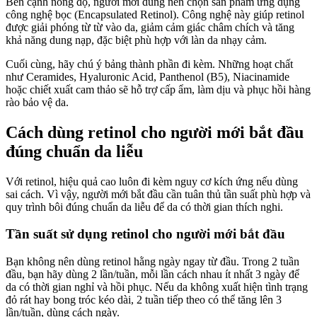
Bên cạnh nồng độ, người mới dùng nên chọn sản phẩm ứng dụng
công nghệ bọc (Encapsulated Retinol). Công nghệ này giúp retinol
được giải phóng từ từ vào da, giảm cảm giác châm chích và tăng
khả năng dung nạp, đặc biệt phù hợp với làn da nhạy cảm.
Cuối cùng, hãy chú ý bảng thành phần đi kèm. Những hoạt chất
như Ceramides, Hyaluronic Acid, Panthenol (B5), Niacinamide
hoặc chiết xuất cam thảo sẽ hỗ trợ cấp ẩm, làm dịu và phục hồi hàng
rào bảo vệ da.
Cách dùng retinol cho người mới bắt đầu
đúng chuẩn da liễu
Với retinol, hiệu quả cao luôn đi kèm nguy cơ kích ứng nếu dùng
sai cách. Vì vậy, người mới bắt đầu cần tuân thủ tần suất phù hợp và
quy trình bôi đúng chuẩn da liễu để da có thời gian thích nghi.
Tần suất sử dụng retinol cho người mới bắt đầu
Bạn không nên dùng retinol hằng ngày ngay từ đầu. Trong 2 tuần
đầu, bạn hãy dùng 2 lần/tuần, mỗi lần cách nhau ít nhất 3 ngày để
da có thời gian nghỉ và hồi phục. Nếu da không xuất hiện tình trạng
đỏ rát hay bong tróc kéo dài, 2 tuần tiếp theo có thể tăng lên 3
lần/tuần, dùng cách ngày.