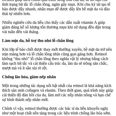
tình trạng bít tắc lỗ chân lông, ngăn gây mụn. Khi chu kỳ tái tạo tế
bào được đẩy nhanh, nhân mụn dễ được đẩy lên bề mặt da và đào
thải tự nhiên hơn.
Nhiều nghiên cứu da liễu cho thấy các dẫn xuất vitamin A giúp
giảm đáng kể số lượng tổn thương mụn khi sử dụng đều đặn trong
vài tuần đến vài tháng.
Làm mịn da, hỗ trợ thu nhỏ lỗ chân lông
Khi lớp tế bào chết được thay mới thường xuyên, bề mặt da trở nên
mịn màng hơn và lỗ chân lông nhìn cũng gọn gàng hơn. Retinol
không “thu nhỏ” lỗ chân lông theo nghĩa vật lý nhưng bằng cách
làm sạch bít tắc và cải thiện cấu trúc da, làn da sẽ trông săn chắc,
mượt mà và ít sần sùi rõ rệt.
Chống lão hóa, giảm nếp nhăn
Một trong những tác dụng nổi bật nhất của retinol là khả năng kích
thích sản sinh collagen và elastin. Theo thời gian, quá trình này giúp
cải thiện độ đàn hồi của da, làm mờ các nếp nhăn nông và hạn chế
sự hình thành nếp nhăn mới.
Chính vì vậy, retinol thường được các bác sĩ da liễu khuyến nghị
như một hoạt chất nền tảng trong các liệu trình chống lão hóa sớm.