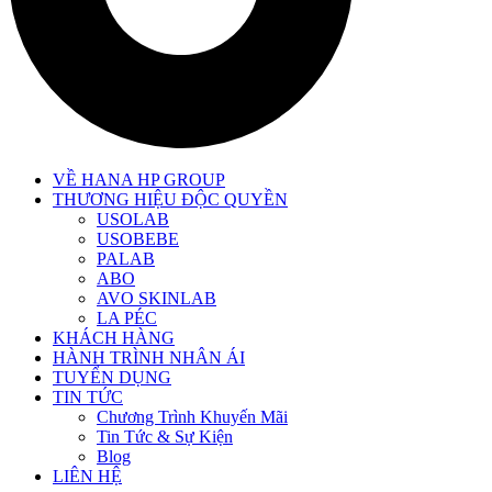
VỀ HANA HP GROUP
THƯƠNG HIỆU ĐỘC QUYỀN
USOLAB
USOBEBE
PALAB
ABO
AVO SKINLAB
LA PÉC
KHÁCH HÀNG
HÀNH TRÌNH NHÂN ÁI
TUYỂN DỤNG
TIN TỨC
Chương Trình Khuyến Mãi
Tin Tức & Sự Kiện
Blog
LIÊN HỆ