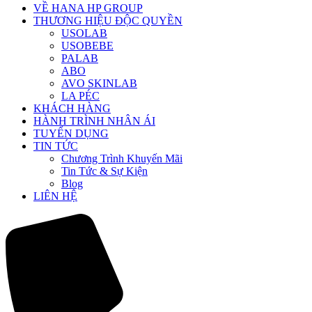
VỀ HANA HP GROUP
THƯƠNG HIỆU ĐỘC QUYỀN
USOLAB
USOBEBE
PALAB
ABO
AVO SKINLAB
LA PÉC
KHÁCH HÀNG
HÀNH TRÌNH NHÂN ÁI
TUYỂN DỤNG
TIN TỨC
Chương Trình Khuyến Mãi
Tin Tức & Sự Kiện
Blog
LIÊN HỆ