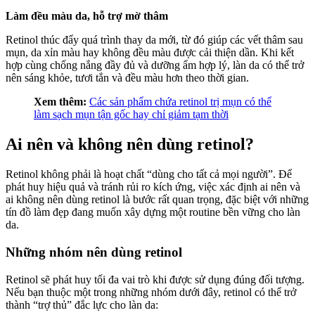
Làm đều màu da, hỗ trợ mờ thâm
Retinol thúc đẩy quá trình thay da mới, từ đó giúp các vết thâm sau
mụn, da xỉn màu hay không đều màu được cải thiện dần. Khi kết
hợp cùng chống nắng đầy đủ và dưỡng ẩm hợp lý, làn da có thể trở
nên sáng khỏe, tươi tắn và đều màu hơn theo thời gian.
Xem thêm:
Các sản phẩm chứa retinol trị mụn có thể
làm sạch mụn tận gốc hay chỉ giảm tạm thời
Ai nên và không nên dùng retinol?
Retinol không phải là hoạt chất “dùng cho tất cả mọi người”. Để
phát huy hiệu quả và tránh rủi ro kích ứng, việc xác định ai nên và
ai không nên dùng retinol là bước rất quan trọng, đặc biệt với những
tín đồ làm đẹp đang muốn xây dựng một routine bền vững cho làn
da.
Những nhóm nên dùng retinol
Retinol sẽ phát huy tối đa vai trò khi được sử dụng đúng đối tượng.
Nếu bạn thuộc một trong những nhóm dưới đây, retinol có thể trở
thành “trợ thủ” đắc lực cho làn da: