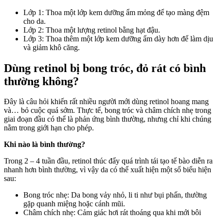
Lớp 1: Thoa một lớp kem dưỡng ẩm mỏng để tạo màng đệm
cho da.
Lớp 2: Thoa một lượng retinol bằng hạt đậu.
Lớp 3: Thoa thêm một lớp kem dưỡng ẩm dày hơn để làm dịu
và giảm khô căng.
Dùng retinol bị bong tróc, đỏ rát có bình
thường không?
Đây là câu hỏi khiến rất nhiều người mới dùng retinol hoang mang
và… bỏ cuộc quá sớm. Thực tế, bong tróc và châm chích nhẹ trong
giai đoạn đầu có thể là phản ứng bình thường, nhưng chỉ khi chúng
nằm trong giới hạn cho phép.
Khi nào là bình thường?
Trong 2 – 4 tuần đầu, retinol thúc đẩy quá trình tái tạo tế bào diễn ra
nhanh hơn bình thường, vì vậy da có thể xuất hiện một số biểu hiện
sau:
Bong tróc nhẹ: Da bong vảy nhỏ, li ti như bụi phấn, thường
gặp quanh miệng hoặc cánh mũi.
Châm chích nhẹ: Cảm giác hơi rát thoáng qua khi mới bôi