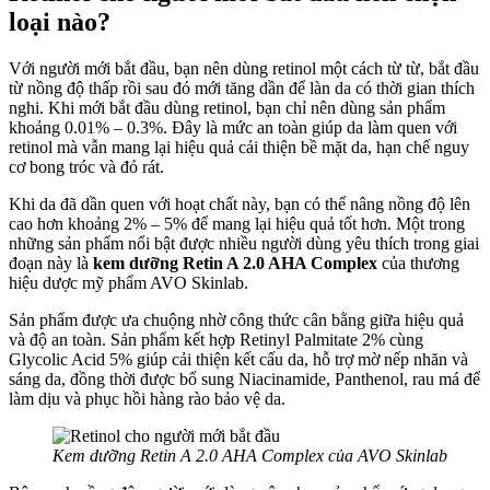
loại nào?
Với người mới bắt đầu, bạn nên dùng retinol một cách từ từ, bắt đầu
từ nồng độ thấp rồi sau đó mới tăng dần để làn da có thời gian thích
nghi. Khi mới bắt đầu dùng retinol, bạn chỉ nên dùng sản phẩm
khoảng 0.01% – 0.3%. Đây là mức an toàn giúp da làm quen với
retinol mà vẫn mang lại hiệu quả cải thiện bề mặt da, hạn chế nguy
cơ bong tróc và đỏ rát.
Khi da đã dần quen với hoạt chất này, bạn có thể nâng nồng độ lên
cao hơn khoảng 2% – 5% để mang lại hiệu quả tốt hơn. Một trong
những sản phẩm nổi bật được nhiều người dùng yêu thích trong giai
đoạn này là
kem dưỡng Retin A 2.0 AHA Complex
của thương
hiệu dược mỹ phẩm AVO Skinlab.
Sản phẩm được ưa chuộng nhờ công thức cân bằng giữa hiệu quả
và độ an toàn. Sản phẩm kết hợp Retinyl Palmitate 2% cùng
Glycolic Acid 5% giúp cải thiện kết cấu da, hỗ trợ mờ nếp nhăn và
sáng da, đồng thời được bổ sung Niacinamide, Panthenol, rau má để
làm dịu và phục hồi hàng rào bảo vệ da.
Kem dưỡng Retin A 2.0 AHA Complex của AVO Skinlab