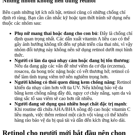
Những nhóm không nên dùng retinol
Bên cạnh những lợi ích nổi bật, retinol cũng có những chống chỉ
định rõ ràng. Bạn cần cân nhắc kỹ hoặc tạm thời tránh sử dụng nếu
thuộc các nhóm sau:
Phụ nữ mang thai hoặc đang cho con bú
: Đây là chống chỉ
định quan trọng nhất. Các dẫn xuất vitamin A liều cao có thể
gây ảnh hưởng không tốt đến sự phát triển của thai nhi, vì vậy
nhóm đối tượng này không nên sử dụng retinol dưới mọi hình
thức.
Người có làn da quá nhạy cảm hoặc đang bị tổn thương
:
Nếu da đang gặp các vấn đề như viêm da cơ địa (eczema),
rosacea, da bong tróc nặng hoặc có vết thương hở, retinol có
thể làm tình trạng viêm trở nên nghiêm trọng hơn.
Người không có thói quen dùng kem chống nắng
: Retinol
khiến da nhạy cảm hơn với tia UV. Nếu không bảo vệ da
bằng kem chống nắng đầy đủ, nguy cơ cháy nắng, sạm da và
tăng sắc tố sau viêm sẽ cao hơn rất nhiều.
Người đang sử dụng quá nhiều hoạt chất đặc trị mạnh
:
Khi routine đã chứa AHA/BHA nồng độ cao hoặc vitamin C
liều mạnh, việc thêm retinol một cách vội vàng có thể khiến
hàng rào bảo vệ da bị quá tải và dẫn đến kích ứng kéo dài.
Retinol cho người mới bắt đầu nên chọn