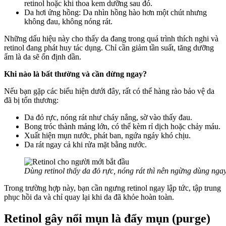
retinol hoặc khi thoa kem dưỡng sau đó.
Da hơi ửng hồng: Da nhìn hồng hào hơn một chút nhưng
không đau, không nóng rát.
Những dấu hiệu này cho thấy da đang trong quá trình thích nghi và
retinol đang phát huy tác dụng. Chỉ cần giảm tần suất, tăng dưỡng
ẩm là da sẽ ổn định dần.
Khi nào là bất thường và cần dừng ngay?
Nếu bạn gặp các biểu hiện dưới đây, rất có thể hàng rào bảo vệ da
đã bị tổn thương:
Da đỏ rực, nóng rát như cháy nắng, sờ vào thấy đau.
Bong tróc thành mảng lớn, có thể kèm rỉ dịch hoặc chảy máu.
Xuất hiện mụn nước, phát ban, ngứa ngáy khó chịu.
Da rát ngay cả khi rửa mặt bằng nước.
Dùng retinol thấy da đỏ rực, nóng rát thì nên ngừng dùng nga
Trong trường hợp này, bạn cần ngưng retinol ngay lập tức, tập trung
phục hồi da và chỉ quay lại khi da đã khỏe hoàn toàn.
Retinol gây nổi mụn là đẩy mụn (purge)