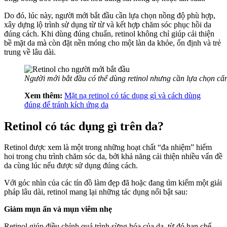
Do đó, lúc này, người mới bắt đầu cần lựa chọn nồng độ phù hợp,
xây dựng lộ trình sử dụng từ từ và kết hợp chăm sóc phục hồi da
đúng cách. Khi dùng đúng chuẩn, retinol không chỉ giúp cải thiện
bề mặt da mà còn đặt nền móng cho một làn da khỏe, ổn định và trẻ
trung về lâu dài.
Người mới bắt đầu có thể dùng retinol nhưng cần lựa chọn cẩ
Xem thêm:
Mặt nạ retinol có tác dụng gì và cách dùng
đúng để tránh kích ứng da
Retinol có tác dụng gì trên da?
Retinol được xem là một trong những hoạt chất “đa nhiệm” hiếm
hoi trong chu trình chăm sóc da, bởi khả năng cải thiện nhiều vấn đề
da cùng lúc nếu được sử dụng đúng cách.
Với góc nhìn của các tín đồ làm đẹp đã hoặc đang tìm kiếm một giải
pháp lâu dài, retinol mang lại những tác dụng nổi bật sau:
Giảm mụn ẩn và mụn viêm nhẹ
Retinol giúp điều chỉnh quá trình sừng hóa của da, từ đó hạn chế