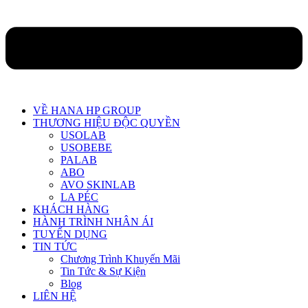
VỀ HANA HP GROUP
THƯƠNG HIỆU ĐỘC QUYỀN
USOLAB
USOBEBE
PALAB
ABO
AVO SKINLAB
LA PÉC
KHÁCH HÀNG
HÀNH TRÌNH NHÂN ÁI
TUYỂN DỤNG
TIN TỨC
Chương Trình Khuyến Mãi
Tin Tức & Sự Kiện
Blog
LIÊN HỆ