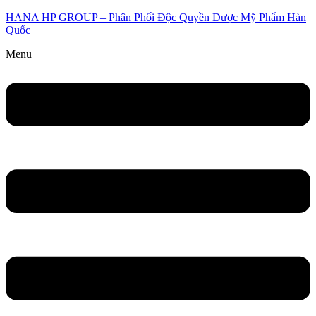
HANA HP GROUP – Phân Phối Độc Quyền Dược Mỹ Phẩm Hàn
Quốc
Menu