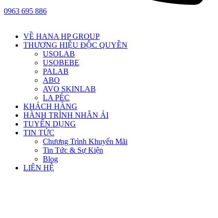
0963 695 886
VỀ HANA HP GROUP
THƯƠNG HIỆU ĐỘC QUYỀN
USOLAB
USOBEBE
PALAB
ABO
AVO SKINLAB
LA PÉC
KHÁCH HÀNG
HÀNH TRÌNH NHÂN ÁI
TUYỂN DỤNG
TIN TỨC
Chương Trình Khuyến Mãi
Tin Tức & Sự Kiện
Blog
LIÊN HỆ