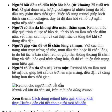
Người bắt đầu có dấu hiệu lão hóa (từ khoảng 25 tuổi trở
lên)
: Ở giai đoạn này, lượng collagen tự nhiên trong da bắt
đầu suy giảm theo thời gian. Việc bổ sung retinol giúp kích
thích sản sinh collagen, duy trì độ đàn hồi và hỗ trợ ngăn
ngừa nếp nhăn sớm.
Người có làn da không đều màu, thâm sạm
: Retinol thúc
đẩy quá trình tái tạo tế bào da, từ đó hỗ trợ làm mờ các đốm
nâu, vết thâm sau mụn và cải thiện sắc da tổng thể khi sử
dụng đều đặn.
Người gặp vấn đề về lỗ chân lông và mụn
: Với các tình
trạng như mụn trứng cá nhẹ, mụn đầu đen hoặc lỗ chân lông
to do bít tắc tế bào chết, retinol giúp làm thông thoáng lỗ chân
lông và điều hòa quá trình sừng hóa, từ đó cải thiện tình trạng
mụn hiệu quả.
Người có làn da sần sùi, kém mịn
: Retinol hỗ trợ làm mới
bề mặt da, giúp kết cấu da trở nên mịn màng, đều đặn và căng
bóng hơn theo thời gian.
Người có làn da sần sùi, kém mịn nên dùng retinol
Xem thêm:
Cách dùng retinol hiệu quả không kích
ứng: Hướng dẫn chi tiết cho người mới bắt đầu