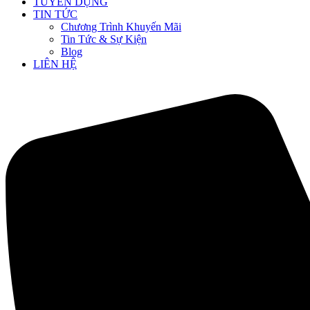
TUYỂN DỤNG
TIN TỨC
Chương Trình Khuyến Mãi
Tin Tức & Sự Kiện
Blog
LIÊN HỆ