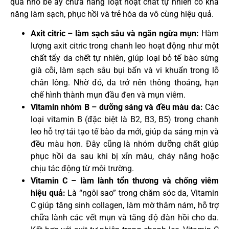
quả nhỏ bé ấy chứa hàng loạt hoạt chất tự nhiên có khả
năng làm sạch, phục hồi và trẻ hóa da vô cùng hiệu quả.
Axit citric – làm sạch sâu và ngăn ngừa mụn:
Hàm
lượng axit citric trong chanh leo hoạt động như một
chất tẩy da chết tự nhiên, giúp loại bỏ tế bào sừng
già cỗi, làm sạch sâu bụi bẩn và vi khuẩn trong lỗ
chân lông. Nhờ đó, da trở nên thông thoáng, hạn
chế hình thành mụn đầu đen và mụn viêm.
Vitamin nhóm B – dưỡng sáng và đều màu da:
Các
loại vitamin B (đặc biệt là B2, B3, B5) trong chanh
leo hỗ trợ tái tạo tế bào da mới, giúp da sáng mịn và
đều màu hơn. Đây cũng là nhóm dưỡng chất giúp
phục hồi da sau khi bị xỉn màu, cháy nắng hoặc
chịu tác động từ môi trường.
Vitamin C – làm lành tổn thương và chống viêm
hiệu quả:
Là “ngôi sao” trong chăm sóc da, Vitamin
C giúp tăng sinh collagen, làm mờ thâm nám, hỗ trợ
chữa lành các vết mụn và tăng độ đàn hồi cho da.