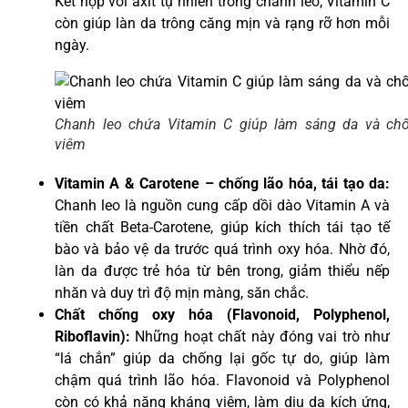
Kết hợp với axit tự nhiên trong chanh leo, Vitamin C
còn giúp làn da trông căng mịn và rạng rỡ hơn mỗi
ngày.
Chanh leo chứa Vitamin C giúp làm sáng da và ch
viêm
Vitamin A & Carotene – chống lão hóa, tái tạo da:
Chanh leo là nguồn cung cấp dồi dào Vitamin A và
tiền chất Beta-Carotene, giúp kích thích tái tạo tế
bào và bảo vệ da trước quá trình oxy hóa. Nhờ đó,
làn da được trẻ hóa từ bên trong, giảm thiểu nếp
nhăn và duy trì độ mịn màng, săn chắc.
Chất chống oxy hóa (Flavonoid, Polyphenol,
Riboflavin):
Những hoạt chất này đóng vai trò như
“lá chắn” giúp da chống lại gốc tự do, giúp làm
chậm quá trình lão hóa. Flavonoid và Polyphenol
còn có khả năng kháng viêm, làm dịu da kích ứng,