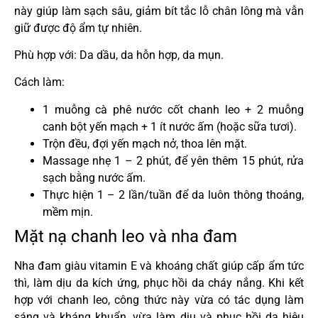
này giúp làm sạch sâu, giảm bít tắc lỗ chân lông mà vẫn
giữ được độ ẩm tự nhiên.
Phù hợp với: Da dầu, da hỗn hợp, da mụn.
Cách làm:
1 muỗng cà phê nước cốt chanh leo + 2 muỗng
canh bột yến mạch + 1 ít nước ấm (hoặc sữa tươi).
Trộn đều, đợi yến mạch nở, thoa lên mặt.
Massage nhẹ 1 – 2 phút, để yên thêm 15 phút, rửa
sạch bằng nước ấm.
Thực hiện 1 – 2 lần/tuần để da luôn thông thoáng,
mềm mịn.
Mặt nạ chanh leo và nha đam
Nha đam giàu vitamin E và khoáng chất giúp cấp ẩm tức
thì, làm dịu da kích ứng, phục hồi da cháy nắng. Khi kết
hợp với chanh leo, công thức này vừa có tác dụng làm
sáng và kháng khuẩn, vừa làm dịu và phục hồi da hiệu