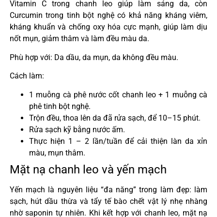
Vitamin C trong chanh leo giúp làm sáng da, còn
Curcumin trong tinh bột nghệ có khả năng kháng viêm,
kháng khuẩn và chống oxy hóa cực mạnh, giúp làm dịu
nốt mụn, giảm thâm và làm đều màu da.
Phù hợp với: Da dầu, da mụn, da không đều màu.
Cách làm:
1 muỗng cà phê nước cốt chanh leo + 1 muỗng cà
phê tinh bột nghệ.
Trộn đều, thoa lên da đã rửa sạch, để 10–15 phút.
Rửa sạch kỹ bằng nước ấm.
Thực hiện 1 – 2 lần/tuần để cải thiện làn da xỉn
màu, mụn thâm.
Mặt nạ chanh leo và yến mạch
Yến mạch là nguyên liệu “đa năng” trong làm đẹp: làm
sạch, hút dầu thừa và tẩy tế bào chết vật lý nhẹ nhàng
nhờ saponin tự nhiên. Khi kết hợp với chanh leo, mặt nạ