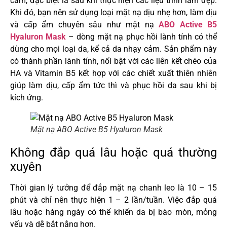
cảm, đặc biệt là sau khi thực hiện các liệu trình làm đẹp.
Khi đó, bạn nên sử dụng loại mặt nạ dịu nhẹ hơn, làm dịu
và cấp ẩm chuyên sâu như mặt nạ
ABO Active B5
Hyaluron Mask
– dòng mặt nạ phục hồi lành tính có thể
dùng cho mọi loại da, kể cả da nhạy cảm. Sản phẩm này
có thành phần lành tính, nổi bật với các liên kết chéo của
HA và Vitamin B5 kết hợp với các chiết xuất thiên nhiên
giúp làm dịu, cấp ẩm tức thì và phục hồi da sau khi bị
kích ứng.
Mặt nạ ABO Active B5 Hyaluron Mask
Không đắp quá lâu hoặc quá thường
xuyên
Thời gian lý tưởng để đắp mặt nạ chanh leo là 10 – 15
phút và chỉ nên thực hiện 1 – 2 lần/tuần. Việc đắp quá
lâu hoặc hàng ngày có thể khiến da bị bào mòn, mỏng
yếu và dễ bắt nắng hơn.