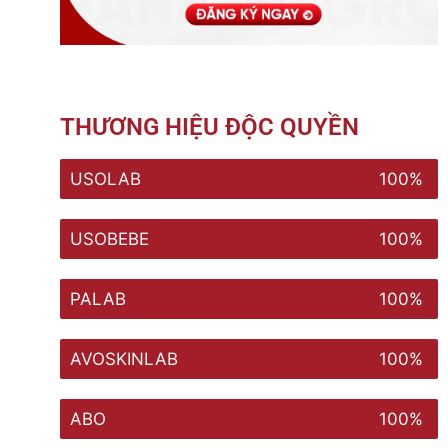
THƯƠNG HIỆU ĐỘC QUYỀN
USOLAB
100%
USOBEBE
100%
PALAB
100%
AVOSKINLAB
100%
ABO
100%