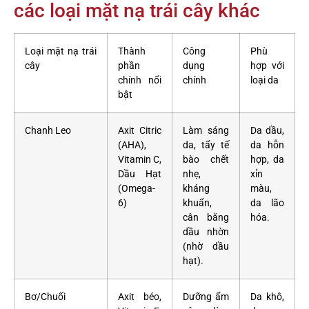
các loại mặt nạ trái cây khác
Loại mặt nạ trái
Thành
Công
Phù
cây
phần
dụng
hợp với
chính nổi
chính
loại da
bật
Chanh Leo
Axit Citric
Làm sáng
Da dầu,
(AHA),
da, tẩy tế
da hỗn
Vitamin C,
bào chết
hợp, da
Dầu Hạt
nhẹ,
xỉn
(Omega-
kháng
màu,
6)
khuẩn,
da lão
cân bằng
hóa.
dầu nhờn
(nhờ dầu
hạt).
Bơ/Chuối
Axit béo,
Dưỡng ẩm
Da khô,