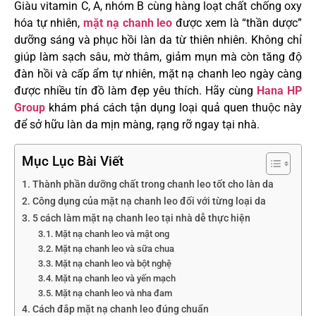
Giàu vitamin C, A, nhóm B cùng hàng loạt chất chống oxy
hóa tự nhiên,
mặt nạ chanh leo
được xem là “thần dược”
dưỡng sáng và phục hồi làn da từ thiên nhiên. Không chỉ
giúp làm sạch sâu, mờ thâm, giảm mụn mà còn tăng độ
đàn hồi và cấp ẩm tự nhiên, mặt nạ chanh leo ngày càng
được nhiều tín đồ làm đẹp yêu thích. Hãy cùng
Hana HP
Group
khám phá cách tận dụng loại quả quen thuộc này
để sở hữu làn da mịn màng, rạng rỡ ngay tại nhà.
Mục Lục Bài Viết
Thành phần dưỡng chất trong chanh leo tốt cho làn da
Công dụng của mặt nạ chanh leo đối với từng loại da
5 cách làm mặt nạ chanh leo tại nhà dễ thực hiện
Mặt nạ chanh leo và mật ong
Mặt nạ chanh leo và sữa chua
Mặt nạ chanh leo và bột nghệ
Mặt nạ chanh leo và yến mạch
Mặt nạ chanh leo và nha đam
Cách đắp mặt nạ chanh leo đúng chuẩn