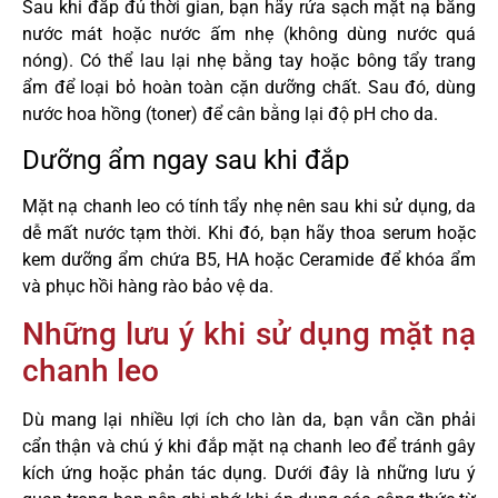
Sau khi đắp đủ thời gian, bạn hãy rửa sạch mặt nạ bằng
nước mát hoặc nước ấm nhẹ (không dùng nước quá
nóng). Có thể lau lại nhẹ bằng tay hoặc bông tẩy trang
ẩm để loại bỏ hoàn toàn cặn dưỡng chất. Sau đó, dùng
nước hoa hồng (toner) để cân bằng lại độ pH cho da.
Dưỡng ẩm ngay sau khi đắp
Mặt nạ chanh leo có tính tẩy nhẹ nên sau khi sử dụng, da
dễ mất nước tạm thời. Khi đó, bạn hãy thoa serum hoặc
kem dưỡng ẩm chứa B5, HA hoặc Ceramide để khóa ẩm
và phục hồi hàng rào bảo vệ da.
Những lưu ý khi sử dụng mặt nạ
chanh leo
Dù mang lại nhiều lợi ích cho làn da, bạn vẫn cần phải
cẩn thận và chú ý khi đắp mặt nạ chanh leo để tránh gây
kích ứng hoặc phản tác dụng. Dưới đây là những lưu ý