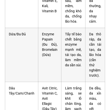
Vitamin E,
sâu, làm
da
Kali,
mềm,
thường,
Vitamin B
chống khô
da
da, chống
nhạy
lão hóa.
cảm.
Dứa/Đu Đủ
Enzyme
Tẩy tế bào
Da thô
Papain
chết bằng
ráp, da
(Đu Đủ),
enzyme
cần tái
Bromelain
mạnh mẽ,
tạo, da
(Dứa)
tái tạo da,
lão hóa
làm mềm
(cần
da sần sùi.
thử
nghiệm
trước).
Dâu
Axit Citric,
Làm trắng
Da dầu,
Tây/Cam/Chanh
Vitamin C,
sáng, se
da xỉn
Axit
khít lỗ
màu,
Ellagic
chân lông,
da có
(Dâu Tây)
làm sạch
vết