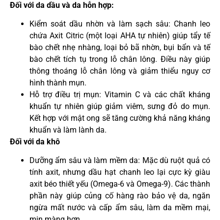
Đối với da dầu và da hỗn hợp:
Kiểm soát dầu nhờn và làm sạch sâu: Chanh leo
chứa Axit Citric (một loại AHA tự nhiên) giúp tẩy tế
bào chết nhẹ nhàng, loại bỏ bã nhờn, bụi bẩn và tế
bào chết tích tụ trong lỗ chân lông. Điều này giúp
thông thoáng lỗ chân lông và giảm thiểu nguy cơ
hình thành mụn.
Hỗ trợ điều trị mụn: Vitamin C và các chất kháng
khuẩn tự nhiên giúp giảm viêm, sưng đỏ do mụn.
Kết hợp với mật ong sẽ tăng cường khả năng kháng
khuẩn và làm lành da.
Đối với da khô
Dưỡng ẩm sâu và làm mềm da: Mặc dù ruột quả có
tính axit, nhưng dầu hạt chanh leo lại cực kỳ giàu
axit béo thiết yếu (Omega-6 và Omega-9). Các thành
phần này giúp củng cố hàng rào bảo vệ da, ngăn
ngừa mất nước và cấp ẩm sâu, làm da mềm mại,
mịn màng hơn.