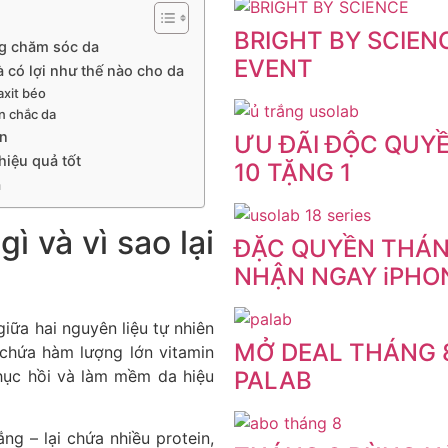
BRIGHT BY SCIENC
ong chăm sóc da
EVENT
 có lợi như thế nào cho da
axit béo
ăn chắc da
ản
ƯU ĐÃI ĐỘC QUY
hiệu quả tốt
10 TẶNG 1
à
ì và vì sao lại
ĐẶC QUYỀN THÁNG
a
NHẬN NGAY iPHONE
iữa hai nguyên liệu tự nhiên
MỞ DEAL THÁNG 8
 chứa hàm lượng lớn vitamin
hục hồi và làm mềm da hiệu
PALAB
ắng – lại chứa nhiều protein,