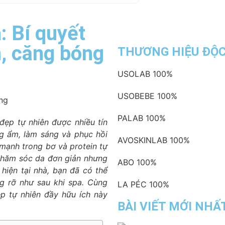
: Bí quyết
, căng bóng
THƯƠNG HIỆU ĐỘ
USOLAB
100%
USOBEBE
100%
ng
PALAB
100%
ẹp tự nhiên được nhiều tín
g ẩm, làm sáng và phục hồi
AVOSKINLAB
100%
 mạnh trong bơ và protein tự
chăm sóc da đơn giản nhưng
ABO
100%
hiện tại nhà, bạn đã có thể
g rỡ như sau khi spa. Cùng
LA PÉC
100%
p tự nhiên đầy hữu ích này
BÀI VIẾT MỚI NHẤ