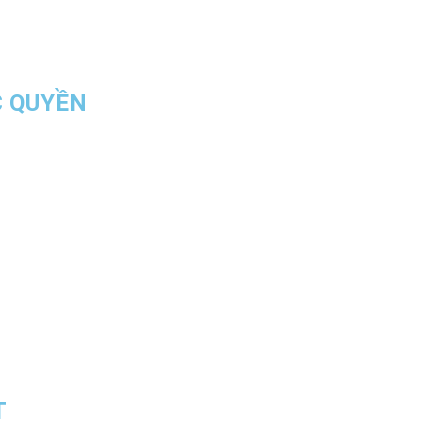
C QUYỀN
T