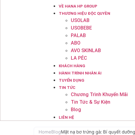
VỀ HANA HP GROUP
THƯƠNG HIỆU ĐỘC QUYỀN
USOLAB
USOBEBE
PALAB
ABO
AVO SKINLAB
LA PÉC
KHÁCH HÀNG
HÀNH TRÌNH NHÂN ÁI
TUYỂN DỤNG
TIN TỨC
Chương Trình Khuyến Mãi
Tin Tức & Sự Kiện
Blog
LIÊN HỆ
Home
Blog
Mặt nạ bơ trứng gà: Bí quyết dưỡn