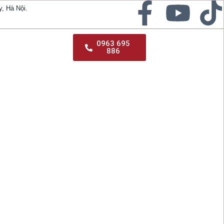
, Hà Nội.
0963 695
886