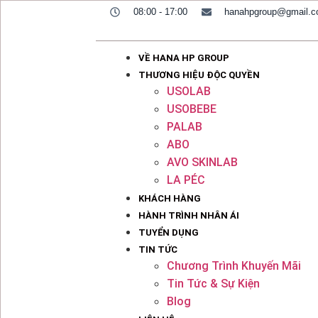
08:00 - 17:00
hanahpgroup@gmail.
VỀ HANA HP GROUP
THƯƠNG HIỆU ĐỘC QUYỀN
USOLAB
USOBEBE
PALAB
ABO
AVO SKINLAB
LA PÉC
KHÁCH HÀNG
HÀNH TRÌNH NHÂN ÁI
TUYỂN DỤNG
TIN TỨC
Chương Trình Khuyến Mãi
Tin Tức & Sự Kiện
Blog