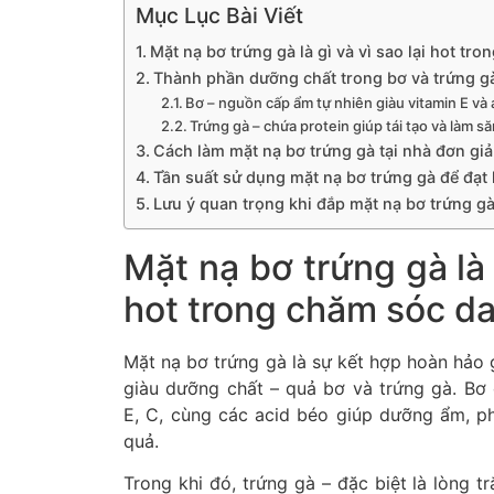
Mục Lục Bài Viết
Mặt nạ bơ trứng gà là gì và vì sao lại hot tr
Thành phần dưỡng chất trong bơ và trứng gà
Bơ – nguồn cấp ẩm tự nhiên giàu vitamin E và 
Trứng gà – chứa protein giúp tái tạo và làm s
Cách làm mặt nạ bơ trứng gà tại nhà đơn gi
Tần suất sử dụng mặt nạ bơ trứng gà để đạt 
Lưu ý quan trọng khi đắp mặt nạ bơ trứng g
Mặt nạ bơ trứng gà là g
hot trong chăm sóc d
Mặt nạ bơ trứng gà là sự kết hợp hoàn hảo g
giàu dưỡng chất – quả bơ và trứng gà. Bơ
E, C, cùng các acid béo giúp dưỡng ẩm, p
quả.
Trong khi đó, trứng gà – đặc biệt là lòng tr