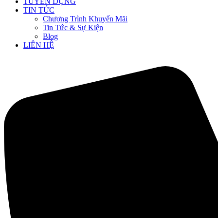
TUYỂN DỤNG
TIN TỨC
Chương Trình Khuyến Mãi
Tin Tức & Sự Kiện
Blog
LIÊN HỆ