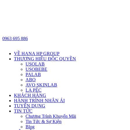
0963 695 886
VỀ HANA HP GROUP
THƯƠNG HIỆU ĐỘC QUYỀN
USOLAB
USOBEBE
PALAB
ABO
AVO SKINLAB
LA PÉC
KHÁCH HÀNG
HÀNH TRÌNH NHÂN ÁI
TUYỂN DỤNG
TIN TỨC
Chương Trình Khuyến Mãi
Tin Tức & Sự Kiện
Blog