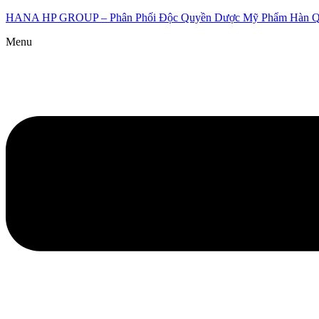
HANA HP GROUP – Phân Phối Độc Quyền Dược Mỹ Phẩm Hàn 
Menu