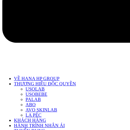
VỀ HANA HP GROUP
THƯƠNG HIỆU ĐỘC QUYỀN
USOLAB
USOBEBE
PALAB
ABO
AVO SKINLAB
LA PÉC
KHÁCH HÀNG
HÀNH TRÌNH NHÂN ÁI