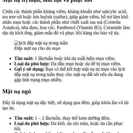
Chứa các thành phần kháng viêm, kháng khuẩn như salicylic acid,
tea tree oil hoặc lưu huỳnh (sulfur), giúp giảm viêm, hỗ trợ làm khô
nhân mụn hoặc các thành phần như chiết xuất rau má (Centella
Asiatica), nha đam, hoa cúc, Panthenol (Vitamin B5), Ceramide làm
dịu da kích ứng, giảm mẩn đỏ và phục hồi hàng rào bảo vệ da.
Đắp mặt nạ cho da mụn
Tần suất:
1 lần/tuần hoặc khi da xuất hiện mụn viêm.
Loại da phù hợp:
Da dầu mụn hoặc da dễ bị mụn viêm.
Gợi ý sử dụng:
Bạn có thể kết hợp mặt nạ trị mụn vào lịch
đắp mặt nạ trong tuần thay cho mặt nạ đất sét nếu da đang
gặp tình trạng mụn nhiều.
Mặt nạ ngủ
Đây là dạng mặt nạ đặc biệt, sử dụng qua đêm, giúp khóa ẩm và tái
tạo da.
Tần suất:
1 – 2 lần/tuần, thay thế kem dưỡng đêm.
Loại da phù hợp:
Da khô, da xỉn màu, hoặc da cần phục
hồi.