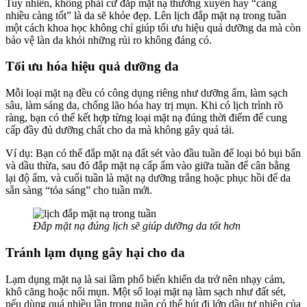
Tuy nhiên, không phải cứ đắp mặt nạ thường xuyên hay “càng
nhiều càng tốt” là da sẽ khỏe đẹp. Lên lịch đắp mặt nạ trong tuần
một cách khoa học không chỉ giúp tối ưu hiệu quả dưỡng da mà còn
bảo vệ làn da khỏi những rủi ro không đáng có.
Tối ưu hóa hiệu quả dưỡng da
Mỗi loại mặt nạ đều có công dụng riêng như dưỡng ẩm, làm sạch
sâu, làm sáng da, chống lão hóa hay trị mụn. Khi có lịch trình rõ
ràng, bạn có thể kết hợp từng loại mặt nạ đúng thời điểm để cung
cấp đầy đủ dưỡng chất cho da mà không gây quá tải.
Ví dụ: Bạn có thể đắp mặt nạ đất sét vào đầu tuần để loại bỏ bụi bẩn
và dầu thừa, sau đó đắp mặt nạ cấp ẩm vào giữa tuần để cân bằng
lại độ ẩm, và cuối tuần là mặt nạ dưỡng trắng hoặc phục hồi để da
sẵn sàng “tỏa sáng” cho tuần mới.
Đắp mặt nạ đúng lịch sẽ giúp dưỡng da tốt hơn
Tránh lạm dụng gây hại cho da
Lạm dụng mặt nạ là sai lầm phổ biến khiến da trở nên nhạy cảm,
khô căng hoặc nổi mụn. Một số loại mặt nạ làm sạch như đất sét,
nếu dùng quá nhiều lần trong tuần có thể hút đi lớp dầu tự nhiên của