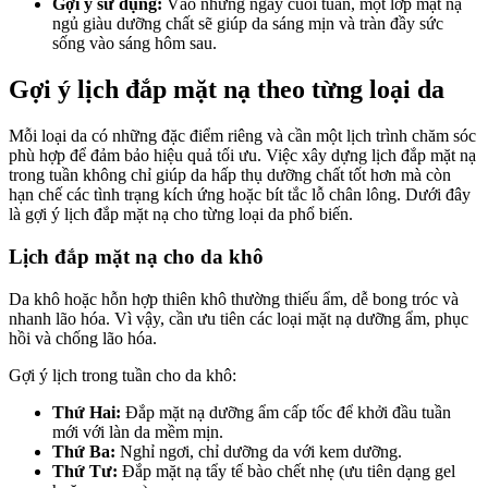
Gợi ý sử dụng:
Vào những ngày cuối tuần, một lớp mặt nạ
ngủ giàu dưỡng chất sẽ giúp da sáng mịn và tràn đầy sức
sống vào sáng hôm sau.
Gợi ý lịch đắp mặt nạ theo từng loại da
Mỗi loại da có những đặc điểm riêng và cần một lịch trình chăm sóc
phù hợp để đảm bảo hiệu quả tối ưu. Việc xây dựng lịch đắp mặt nạ
trong tuần không chỉ giúp da hấp thụ dưỡng chất tốt hơn mà còn
hạn chế các tình trạng kích ứng hoặc bít tắc lỗ chân lông. Dưới đây
là gợi ý lịch đắp mặt nạ cho từng loại da phổ biến.
Lịch đắp mặt nạ cho da khô
Da khô hoặc hỗn hợp thiên khô thường thiếu ẩm, dễ bong tróc và
nhanh lão hóa. Vì vậy, cần ưu tiên các loại mặt nạ dưỡng ẩm, phục
hồi và chống lão hóa.
Gợi ý lịch trong tuần cho da khô:
Thứ Hai:
Đắp mặt nạ dưỡng ẩm cấp tốc để khởi đầu tuần
mới với làn da mềm mịn.
Thứ Ba:
Nghỉ ngơi, chỉ dưỡng da với kem dưỡng.
Thứ Tư:
Đắp mặt nạ tẩy tế bào chết nhẹ (ưu tiên dạng gel