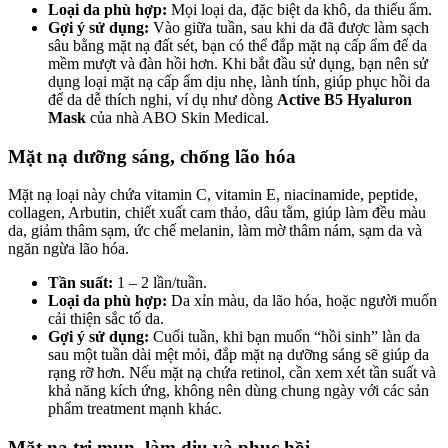
Loại da phù hợp:
Mọi loại da, đặc biệt da khô, da thiếu ẩm.
Gợi ý sử dụng:
Vào giữa tuần, sau khi da đã được làm sạch
sâu bằng mặt nạ đất sét, bạn có thể đắp mặt nạ cấp ẩm để da
mềm mượt và đàn hồi hơn. Khi bắt đầu sử dụng, bạn nên sử
dụng loại mặt nạ cấp ẩm dịu nhẹ, lành tính, giúp phục hồi da
để da dễ thích nghi, ví dụ như dòng
Active B5 Hyaluron
Mask
của nhà ABO Skin Medical.
Mặt nạ dưỡng sáng, chống lão hóa
Mặt nạ loại này chứa vitamin C, vitamin E, niacinamide, peptide,
collagen, Arbutin, chiết xuất cam thảo, dâu tằm, giúp làm đều màu
da, giảm thâm sạm, ức chế melanin, làm mờ thâm nám, sạm da và
ngăn ngừa lão hóa.
Tần suất:
1 – 2 lần/tuần.
Loại da phù hợp:
Da xỉn màu, da lão hóa, hoặc người muốn
cải thiện sắc tố da.
Gợi ý sử dụng:
Cuối tuần, khi bạn muốn “hồi sinh” làn da
sau một tuần dài mệt mỏi, đắp mặt nạ dưỡng sáng sẽ giúp da
rạng rỡ hơn. Nếu mặt nạ chứa retinol, cần xem xét tần suất và
khả năng kích ứng, không nên dùng chung ngày với các sản
phẩm treatment mạnh khác.
Mặt nạ trị mụn, làm dịu và phục hồi