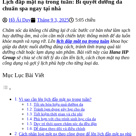
Lịch đắp mặt nạ trong tuần: Bí quyết dưỡng da
chuẩn spa ngay tại nhà
Hồ Ái Duy
Tháng 9 3, 2025
5:05 chiều
Chăm sóc da không chỉ dừng lại ở các bước cơ bản như làm sạch
hay dưỡng ẩm, mà còn cần một chiến lược thông minh để da luôn
khỏe mạnh và rạng rỡ. Lên
lịch đắp mặt nạ trong tuần
khoa học
giúp da được nuôi dưỡng đúng cách, tránh tình trạng quá tải
dưỡng chất hoặc lạm dụng sản phẩm. Bài viết này của
Hana HP
Group
sẽ chia sẻ chi tiết lý do cần lên lịch, cách chọn mặt nạ theo
công dụng và gợi ý lịch phù hợp cho từng loại da.
Mục Lục Bài Viết
Vì sao cần lên lịch đắp mặt nạ trong tuần?
Tối ưu hóa hiệu quả dưỡng da
Tránh lạm dụng gây hại cho da
Tiết kiệm thời gian và chi phí
Phù hợp với chu trình sinh học của da
Duy trì thói quen chăm sóc da đều đặn
Dễ dàng theo dõi và điều chỉnh
Cách phân loại mặt nạ theo công dụng để lên lịch đắp mặt nạ phù