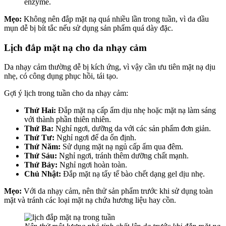
enzyme.
Mẹo:
Không nên đắp mặt nạ quá nhiều lần trong tuần, vì da dầu
mụn dễ bị bít tắc nếu sử dụng sản phẩm quá dày đặc.
Lịch đắp mặt nạ cho da nhạy cảm
Da nhạy cảm thường dễ bị kích ứng, vì vậy cần ưu tiên mặt nạ dịu
nhẹ, có công dụng phục hồi, tái tạo.
Gợi ý lịch trong tuần cho da nhạy cảm:
Thứ Hai:
Đắp mặt nạ cấp ẩm dịu nhẹ hoặc mặt nạ làm sáng
với thành phần thiên nhiên.
Thứ Ba:
Nghỉ ngơi, dưỡng da với các sản phẩm đơn giản.
Thứ Tư:
Nghỉ ngơi để da ổn định.
Thứ Năm:
Sử dụng mặt nạ ngủ cấp ẩm qua đêm.
Thứ Sáu:
Nghỉ ngơi, tránh thêm dưỡng chất mạnh.
Thứ Bảy:
Nghỉ ngơi hoàn toàn.
Chủ Nhật:
Đắp mặt nạ tẩy tế bào chết dạng gel dịu nhẹ.
Mẹo:
Với da nhạy cảm, nên thử sản phẩm trước khi sử dụng toàn
mặt và tránh các loại mặt nạ chứa hương liệu hay cồn.