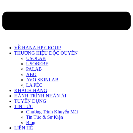
VỀ HANA HP GROUP
THƯƠNG HIỆU ĐỘC QUYỀN
USOLAB
USOBEBE
PALAB
ABO
AVO SKINLAB
LA PÉC
KHÁCH HÀNG
HÀNH TRÌNH NHÂN ÁI
TUYỂN DỤNG
TIN TỨC
Chương Trình Khuyến Mãi
Tin Tức & Sự Kiện
Blog
LIÊN HỆ