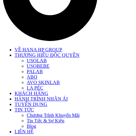
VỀ HANA HP GROUP
THƯƠNG HIỆU ĐỘC QUYỀN
USOLAB
USOBEBE
PALAB
ABO
AVO SKINLAB
LA PÉC
KHÁCH HÀNG
HÀNH TRÌNH NHÂN ÁI
TUYỂN DỤNG
TIN TỨC
Chương Trình Khuyến Mãi
Tin Tức & Sự Kiện
Blog
LIÊN HỆ