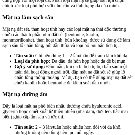
cũng hợp với mọi loại da. Phân loại mặt nạ sẽ giúp bạn lựa chọn
chính xác loại phù hợp với nhu cầu và tình trạng da của mình.
Mặt nạ làm sạch sâu
Mặt nạ đất sét, than hoạt tính hay các loại mặt nạ thải độc thường
chứa các thành phần như đất sét (bentonite, kaolin,
montmorillonite), than hoạt tính, bùn khoáng, được sử dụng để làm
sạch sâu lỗ chân lông, hút dầu thừa và loại bỏ bụi bẩn tích tụ.
Tần suất:
Chỉ nên dùng 1 – 2 lần/tuần để tránh làm khô da.
Loại da phù hợp:
Da dầu, da hỗn hợp hoặc da dễ bị mụn.
Gợi ý sử dụng:
Đầu tuần, khi da bị tích tụ bụi bẩn sau một
tuần dài hoạt động ngoài trời, đắp mặt nạ đất sét sẽ giúp lỗ
chân lông thông thoáng. Ví dụ, bạn có thể dùng mặt nạ đất sét
chứa kaolin hoặc bentonite để kiểm soát dầu nhờn.
Mặt nạ dưỡng ẩm
Đây là loại mặt nạ phổ biến nhất, thường chứa hyaluronic acid,
glycerin hoặc chiết xuất từ thiên nhiên (nha đam, dưa leo, hắc mai
biển) giúp cấp ẩm sâu và tức thì.
Tần suất:
2 – 3 lần/tuần hoặc nhiều hơn đối với da khô,
nhưng không nên dùng liên tục mỗi ngày.