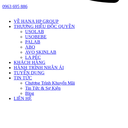
0963 695 886
VỀ HANA HP GROUP
THƯƠNG HIỆU ĐỘC QUYỀN
USOLAB
USOBEBE
PALAB
ABO
AVO SKINLAB
LA PÉC
KHÁCH HÀNG
HÀNH TRÌNH NHÂN ÁI
TUYỂN DỤNG
TIN TỨC
Chương Trình Khuyến Mãi
Tin Tức & Sự Kiện
Blog
LIÊN HỆ