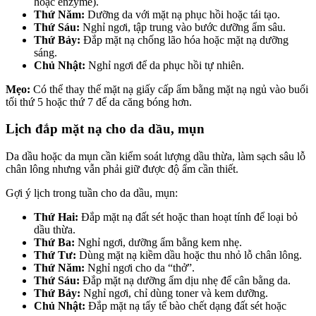
hoặc enzyme).
Thứ Năm:
Dưỡng da với mặt nạ phục hồi hoặc tái tạo.
Thứ Sáu:
Nghỉ ngơi, tập trung vào bước dưỡng ẩm sâu.
Thứ Bảy:
Đắp mặt nạ chống lão hóa hoặc mặt nạ dưỡng
sáng.
Chủ Nhật:
Nghỉ ngơi để da phục hồi tự nhiên.
Mẹo:
Có thể thay thế mặt nạ giấy cấp ẩm bằng mặt nạ ngủ vào buổi
tối thứ 5 hoặc thứ 7 để da căng bóng hơn.
Lịch đắp mặt nạ cho da dầu, mụn
Da dầu hoặc da mụn cần kiểm soát lượng dầu thừa, làm sạch sâu lỗ
chân lông nhưng vẫn phải giữ được độ ẩm cần thiết.
Gợi ý lịch trong tuần cho da dầu, mụn:
Thứ Hai:
Đắp mặt nạ đất sét hoặc than hoạt tính để loại bỏ
dầu thừa.
Thứ Ba:
Nghỉ ngơi, dưỡng ẩm bằng kem nhẹ.
Thứ Tư:
Dùng mặt nạ kiềm dầu hoặc thu nhỏ lỗ chân lông.
Thứ Năm:
Nghỉ ngơi cho da “thở”.
Thứ Sáu:
Đắp mặt nạ dưỡng ẩm dịu nhẹ để cân bằng da.
Thứ Bảy:
Nghỉ ngơi, chỉ dùng toner và kem dưỡng.
Chủ Nhật:
Đắp mặt nạ tẩy tế bào chết dạng đất sét hoặc