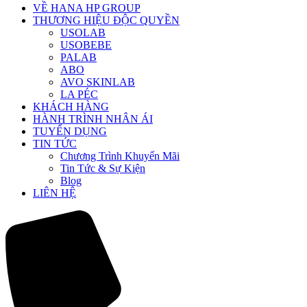
VỀ HANA HP GROUP
THƯƠNG HIỆU ĐỘC QUYỀN
USOLAB
USOBEBE
PALAB
ABO
AVO SKINLAB
LA PÉC
KHÁCH HÀNG
HÀNH TRÌNH NHÂN ÁI
TUYỂN DỤNG
TIN TỨC
Chương Trình Khuyến Mãi
Tin Tức & Sự Kiện
Blog
LIÊN HỆ