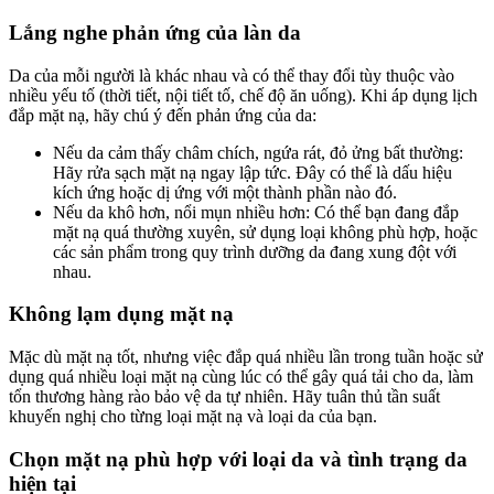
Lắng nghe phản ứng của làn da
Da của mỗi người là khác nhau và có thể thay đổi tùy thuộc vào
nhiều yếu tố (thời tiết, nội tiết tố, chế độ ăn uống). Khi áp dụng lịch
đắp mặt nạ, hãy chú ý đến phản ứng của da:
Nếu da cảm thấy châm chích, ngứa rát, đỏ ửng bất thường:
Hãy rửa sạch mặt nạ ngay lập tức. Đây có thể là dấu hiệu
kích ứng hoặc dị ứng với một thành phần nào đó.
Nếu da khô hơn, nổi mụn nhiều hơn: Có thể bạn đang đắp
mặt nạ quá thường xuyên, sử dụng loại không phù hợp, hoặc
các sản phẩm trong quy trình dưỡng da đang xung đột với
nhau.
Không lạm dụng mặt nạ
Mặc dù mặt nạ tốt, nhưng việc đắp quá nhiều lần trong tuần hoặc sử
dụng quá nhiều loại mặt nạ cùng lúc có thể gây quá tải cho da, làm
tổn thương hàng rào bảo vệ da tự nhiên. Hãy tuân thủ tần suất
khuyến nghị cho từng loại mặt nạ và loại da của bạn.
Chọn mặt nạ phù hợp với loại da và tình trạng da
hiện tại