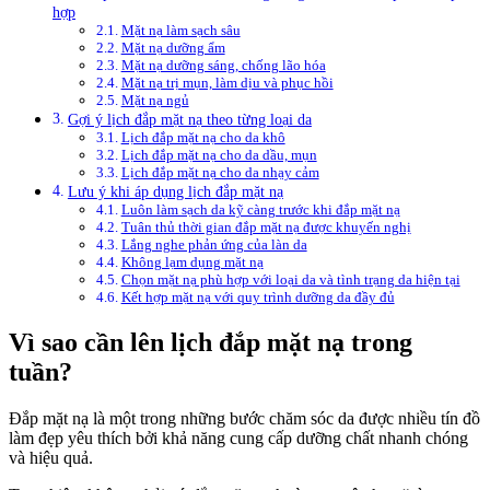
hợp
Mặt nạ làm sạch sâu
Mặt nạ dưỡng ẩm
Mặt nạ dưỡng sáng, chống lão hóa
Mặt nạ trị mụn, làm dịu và phục hồi
Mặt nạ ngủ
Gợi ý lịch đắp mặt nạ theo từng loại da
Lịch đắp mặt nạ cho da khô
Lịch đắp mặt nạ cho da dầu, mụn
Lịch đắp mặt nạ cho da nhạy cảm
Lưu ý khi áp dụng lịch đắp mặt nạ
Luôn làm sạch da kỹ càng trước khi đắp mặt nạ
Tuân thủ thời gian đắp mặt nạ được khuyến nghị
Lắng nghe phản ứng của làn da
Không lạm dụng mặt nạ
Chọn mặt nạ phù hợp với loại da và tình trạng da hiện tại
Kết hợp mặt nạ với quy trình dưỡng da đầy đủ
Vì sao cần lên lịch đắp mặt nạ trong
tuần?
Đắp mặt nạ là một trong những bước chăm sóc da được nhiều tín đồ
làm đẹp yêu thích bởi khả năng cung cấp dưỡng chất nhanh chóng
và hiệu quả.