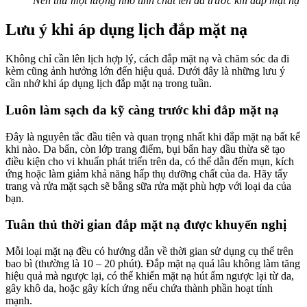
Nên thử một lượng nhỏ tinh chất lên da trước khi đắp mặt nạ
Lưu ý khi áp dụng lịch đắp mặt nạ
Không chỉ cần lên lịch hợp lý, cách đắp mặt nạ và chăm sóc da đi
kèm cũng ảnh hưởng lớn đến hiệu quả. Dưới đây là những lưu ý
cần nhớ khi áp dụng lịch đắp mặt nạ trong tuần.
Luôn làm sạch da kỹ càng trước khi đắp mặt nạ
Đây là nguyên tắc đầu tiên và quan trọng nhất khi đắp mặt nạ bất kể
khi nào. Da bẩn, còn lớp trang điểm, bụi bẩn hay dầu thừa sẽ tạo
điều kiện cho vi khuẩn phát triển trên da, có thể dẫn đến mụn, kích
ứng hoặc làm giảm khả năng hấp thụ dưỡng chất của da. Hãy tẩy
trang và rửa mặt sạch sẽ bằng sữa rửa mặt phù hợp với loại da của
bạn.
Tuân thủ thời gian đắp mặt nạ được khuyến nghị
Mỗi loại mặt nạ đều có hướng dẫn về thời gian sử dụng cụ thể trên
bao bì (thường là 10 – 20 phút). Đắp mặt nạ quá lâu không làm tăng
hiệu quả mà ngược lại, có thể khiến mặt nạ hút ẩm ngược lại từ da,
gây khô da, hoặc gây kích ứng nếu chứa thành phần hoạt tính
mạnh.