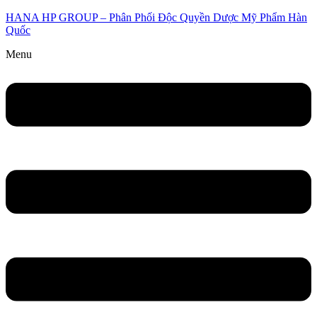
HANA HP GROUP – Phân Phối Độc Quyền Dược Mỹ Phẩm Hàn
Quốc
Menu