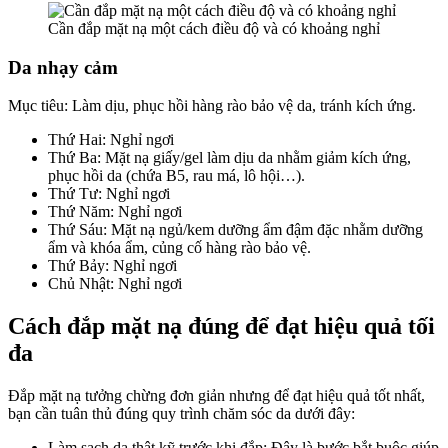
Cần đắp mặt nạ một cách điều độ và có khoảng nghỉ
Da nhạy cảm
Mục tiêu: Làm dịu, phục hồi hàng rào bảo vệ da, tránh kích ứng.
Thứ Hai: Nghỉ ngơi
Thứ Ba: Mặt nạ giấy/gel làm dịu da nhằm giảm kích ứng,
phục hồi da (chứa B5, rau má, lô hội…).
Thứ Tư: Nghỉ ngơi
Thứ Năm: Nghỉ ngơi
Thứ Sáu: Mặt nạ ngủ/kem dưỡng ẩm đậm đặc nhằm dưỡng
ẩm và khóa ẩm, củng cố hàng rào bảo vệ.
Thứ Bảy: Nghỉ ngơi
Chủ Nhật: Nghỉ ngơi
Cách đắp mặt nạ đúng để đạt hiệu quả tối
đa
Đắp mặt nạ tưởng chừng đơn giản nhưng để đạt hiệu quả tốt nhất,
bạn cần tuân thủ đúng quy trình chăm sóc da dưới đây:
Làm sạch da thật kỹ trước khi đắp: Đây là bước bắt buộc giúp