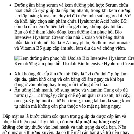
Dưỡng ẩm bằng serum và kem dưỡng phù hợp: Serum chứa
hoạt chất cô đặc giúp da hấp thụ nhanh, trong khi kem dưỡng
tạo lớp màng khóa ẩm, duy trì độ mềm mịn suốt ngày dài. Với
da khô, hãy chọn sản phẩm chứa Hyaluronic Acid hoặc B5;
còn da dầu nên ưu tiên kết cấu gel nhẹ, không gây bít tắc.
Bạn có thể tham khảo dòng kem dưỡng ẩm phục hồi Bio
Intensive Hyaluron Cream của nhà Usolab với bảng thành
phần lành tính, nổi bật là HA thủy phân, Sodium hyaluronate
và Vitamin B5 giúp cấp ẩm sâu, làm dịu da và chống viêm.
Kem dưỡng ẩm phục hồi Usolab Bio Intensive Hyaluron Crea
Xịt khoáng để cấp ẩm tức thì: Đây là “vị cứu tinh” giúp làm
dịu da, giảm khô căng và cân bằng độ ẩm ngay cả khi bạn
đang ở văn phòng hay trong môi trường điều hòa.
Ăn uống lành mạnh, bổ sung nước và vitamin: Cung cấp đủ
nước (1,5 – 2 lít/ngày) cùng chế độ ăn giàu rau xanh, trái cây,
omega-3 giúp nuôi da từ bên trong, mang lại làn da sáng khỏe
tự nhiên mà không cần phụ thuộc vào mặt nạ hàng ngày.
Đắp mặt nạ là bước chăm sóc quan trọng giúp da được cấp ẩm và
phục hồi hiệu quả. Tuy nhiên,
có nên đắp mặt nạ hàng ngày
không
còn tùy thuộc vào loại mask và tình trạng da của bạn. Nếu
sử dụng quá thường xuyên, da có thể mất cân bằng và trở nên nhạy