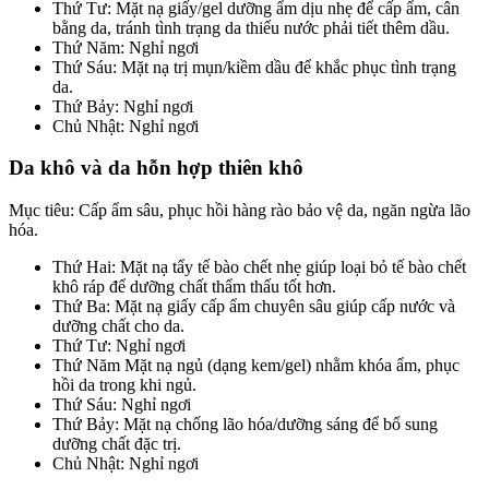
Thứ Tư: Mặt nạ giấy/gel dưỡng ẩm dịu nhẹ để cấp ẩm, cân
bằng da, tránh tình trạng da thiếu nước phải tiết thêm dầu.
Thứ Năm: Nghỉ ngơi
Thứ Sáu: Mặt nạ trị mụn/kiềm dầu để khắc phục tình trạng
da.
Thứ Bảy: Nghỉ ngơi
Chủ Nhật: Nghỉ ngơi
Da khô và da hỗn hợp thiên khô
Mục tiêu: Cấp ẩm sâu, phục hồi hàng rào bảo vệ da, ngăn ngừa lão
hóa.
Thứ Hai: Mặt nạ tẩy tế bào chết nhẹ giúp loại bỏ tế bào chết
khô ráp để dưỡng chất thẩm thấu tốt hơn.
Thứ Ba: Mặt nạ giấy cấp ẩm chuyên sâu giúp cấp nước và
dưỡng chất cho da.
Thứ Tư: Nghỉ ngơi
Thứ Năm Mặt nạ ngủ (dạng kem/gel) nhằm khóa ẩm, phục
hồi da trong khi ngủ.
Thứ Sáu: Nghỉ ngơi
Thứ Bảy: Mặt nạ chống lão hóa/dưỡng sáng để bổ sung
dưỡng chất đặc trị.
Chủ Nhật: Nghỉ ngơi