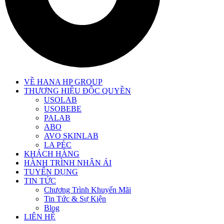
VỀ HANA HP GROUP
THƯƠNG HIỆU ĐỘC QUYỀN
USOLAB
USOBEBE
PALAB
ABO
AVO SKINLAB
LA PÉC
KHÁCH HÀNG
HÀNH TRÌNH NHÂN ÁI
TUYỂN DỤNG
TIN TỨC
Chương Trình Khuyến Mãi
Tin Tức & Sự Kiện
Blog
LIÊN HỆ