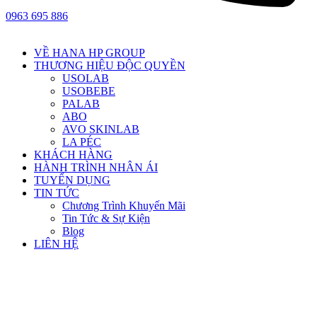
0963 695 886
VỀ HANA HP GROUP
THƯƠNG HIỆU ĐỘC QUYỀN
USOLAB
USOBEBE
PALAB
ABO
AVO SKINLAB
LA PÉC
KHÁCH HÀNG
HÀNH TRÌNH NHÂN ÁI
TUYỂN DỤNG
TIN TỨC
Chương Trình Khuyến Mãi
Tin Tức & Sự Kiện
Blog
LIÊN HỆ