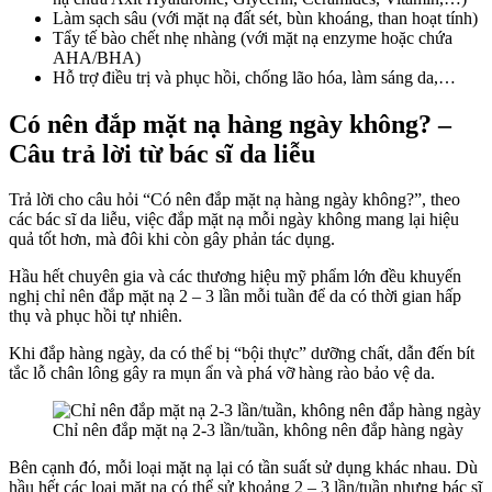
Làm sạch sâu (với mặt nạ đất sét, bùn khoáng, than hoạt tính)
Tẩy tế bào chết nhẹ nhàng (với mặt nạ enzyme hoặc chứa
AHA/BHA)
Hỗ trợ điều trị và phục hồi, chống lão hóa, làm sáng da,…
Có nên đắp mặt nạ hàng ngày không? –
Câu trả lời từ bác sĩ da liễu
Trả lời cho câu hỏi “Có nên đắp mặt nạ hàng ngày không?”, theo
các bác sĩ da liễu, việc đắp mặt nạ mỗi ngày không mang lại hiệu
quả tốt hơn, mà đôi khi còn gây phản tác dụng.
Hầu hết chuyên gia và các thương hiệu mỹ phẩm lớn đều khuyến
nghị chỉ nên đắp mặt nạ 2 – 3 lần mỗi tuần để da có thời gian hấp
thụ và phục hồi tự nhiên.
Khi đắp hàng ngày, da có thể bị “bội thực” dưỡng chất, dẫn đến bít
tắc lỗ chân lông gây ra mụn ẩn và phá vỡ hàng rào bảo vệ da.
Chỉ nên đắp mặt nạ 2-3 lần/tuần, không nên đắp hàng ngày
Bên cạnh đó, mỗi loại mặt nạ lại có tần suất sử dụng khác nhau. Dù
hầu hết các loại mặt nạ có thể sử khoảng 2 – 3 lần/tuần nhưng bác sĩ