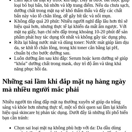
loại bỏ bụi bẩn, bã nhờn và lớp trang điểm. Nếu da chưa sạch,
dưỡng chất trong mặt nạ sẽ khó thẩm thấu và đẩy các chất
bẩn này vào lỗ chân lông, dễ gây bít tắc và nổi mụn.
Không đắp quá 20 phút: Nhiều người nghĩ đắp lâu hơn thì sẽ
hiệu quả hơn, nhưng thực tế lại khiến da mất ẩm ngược. Với
mặt nạ giấy, bạn chỉ nên đắp trong khoảng 10-20 phút để sản
phẩm phát huy tác dụng tốt nhất và không gây tác dụng phụ.
Rửa lại bằng nước mát và dùng toner: Nước mát giúp làm dịu
da, se khít lỗ chân lông, trong khi toner cân bằng lại pH,
chuẩn bị cho bước dưỡng sau.
Luôn dưỡng ẩm sau khi đắp: Serum hoặc kem dưỡng sẽ giúp
“khóa” dưỡng chất trong mask, duy trì độ ẩm và tăng khả
năng phục hồi da.
Những sai lầm khi đắp mặt nạ hàng ngày
mà nhiều người mắc phải
Nhiều người tin rằng đắp mặt nạ thường xuyên sẽ giúp da trắng
sáng và khỏe hơn nhưng thực tế, một số thói quen sai lầm lại khiến
hiệu quả skincare bị phản tác dụng. Dưới đây là những lỗi phổ biến
bạn cần tránh:
Chọn sai loại mặt nạ không phù hợp với da: Da dầu dùng