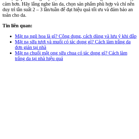
cảm hơn. Hãy lắng nghe làn da, chọn sản phẩm phù hợp và chỉ nên
duy trì tần suất 2 – 3 lần/tuần để đạt hiệu quả tối ưu và đảm bảo an
toàn cho da.
Tin liên quan:
Mặt nạ ngũ hoa là gì? Công dụng, cách dùng và lưu ý khi đắp
Mặt nạ sữa tươi và muối có tác dụng gì? Cách làm trắng da
đơn giản tại nhà
Mặt nạ chuối mật ong sữa chua có tác dụng gì? Cách làm
trắng da tại nhà hiệu quả