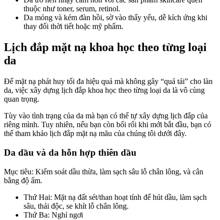
thuộc như toner, serum, retinol.
Da mỏng và kém đàn hồi, sờ vào thấy yếu, dễ kích ứng khi
thay đổi thời tiết hoặc mỹ phẩm.
Lịch đắp mặt nạ khoa học theo từng loại
da
Để mặt nạ phát huy tối đa hiệu quả mà không gây “quá tải” cho làn
da, việc xây dựng lịch đắp khoa học theo từng loại da là vô cùng
quan trọng.
Tùy vào tình trạng của da mà bạn có thể tự xây dựng lịch đắp của
riêng mình. Tuy nhiên, nếu bạn còn bối rối khi mới bắt đầu, bạn có
thể tham khảo lịch đắp mặt nạ mãu của chúng tôi dưới đây.
Da dầu và da hỗn hợp thiên dầu
Mục tiêu: Kiểm soát dầu thừa, làm sạch sâu lỗ chân lông, và cân
bằng độ ẩm.
Thứ Hai: Mặt nạ đất sét/than hoạt tính để hút dầu, làm sạch
sâu, thải độc, se khít lỗ chân lông.
Thứ Ba: Nghỉ ngơi