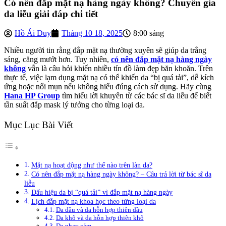
Có nên đắp mặt nạ hàng ngày không? Chuyên gia
da liễu giải đáp chi tiết
Hồ Ái Duy
Tháng 10 18, 2025
8:00 sáng
Nhiều người tin rằng đắp mặt nạ thường xuyên sẽ giúp da trắng
sáng, căng mướt hơn. Tuy nhiên,
có nên đắp mặt nạ hàng ngày
không
vẫn là câu hỏi khiến nhiều tín đồ làm đẹp băn khoăn. Trên
thực tế, việc lạm dụng mặt nạ có thể khiến da “bị quá tải”, dễ kích
ứng hoặc nổi mụn nếu không hiểu đúng cách sử dụng. Hãy cùng
Hana HP Group
tìm hiểu lời khuyên từ các bác sĩ da liễu để biết
tần suất đắp mask lý tưởng cho từng loại da.
Mục Lục Bài Viết
Mặt nạ hoạt động như thế nào trên làn da?
Có nên đắp mặt nạ hàng ngày không? – Câu trả lời từ bác sĩ da
liễu
Dấu hiệu da bị “quá tải” vì đắp mặt nạ hàng ngày
Lịch đắp mặt nạ khoa học theo từng loại da
Da dầu và da hỗn hợp thiên dầu
Da khô và da hỗn hợp thiên khô
Da nhạy cảm