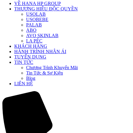
VỀ HANA HP GROUP
THƯƠNG HIỆU ĐỘC QUYỀN
USOLAB
USOBEBE
PALAB
ABO
AVO SKINLAB
LA PÉC
KHÁCH HÀNG
HÀNH TRÌNH NHÂN ÁI
TUYỂN DỤNG
TIN TỨC
Chương Trình Khuyến Mãi
Tin Tức & Sự Kiện
Blog
LIÊN HỆ