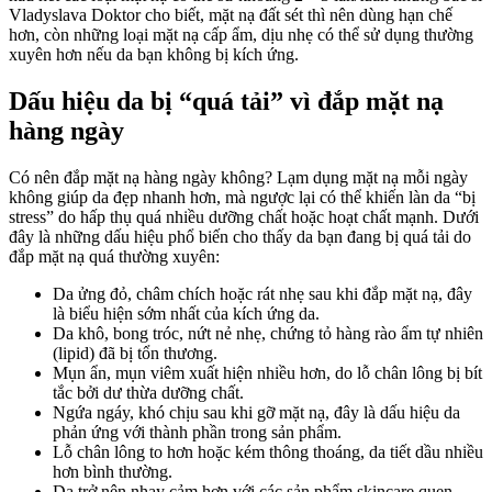
Vladyslava Doktor cho biết, mặt nạ đất sét thì nên dùng hạn chế
hơn, còn những loại mặt nạ cấp ẩm, dịu nhẹ có thể sử dụng thường
xuyên hơn nếu da bạn không bị kích ứng.
Dấu hiệu da bị “quá tải” vì đắp mặt nạ
hàng ngày
Có nên đắp mặt nạ hàng ngày không? Lạm dụng mặt nạ mỗi ngày
không giúp da đẹp nhanh hơn, mà ngược lại có thể khiến làn da “bị
stress” do hấp thụ quá nhiều dưỡng chất hoặc hoạt chất mạnh. Dưới
đây là những dấu hiệu phổ biến cho thấy da bạn đang bị quá tải do
đắp mặt nạ quá thường xuyên:
Da ửng đỏ, châm chích hoặc rát nhẹ sau khi đắp mặt nạ, đây
là biểu hiện sớm nhất của kích ứng da.
Da khô, bong tróc, nứt nẻ nhẹ, chứng tỏ hàng rào ẩm tự nhiên
(lipid) đã bị tổn thương.
Mụn ẩn, mụn viêm xuất hiện nhiều hơn, do lỗ chân lông bị bít
tắc bởi dư thừa dưỡng chất.
Ngứa ngáy, khó chịu sau khi gỡ mặt nạ, đây là dấu hiệu da
phản ứng với thành phần trong sản phẩm.
Lỗ chân lông to hơn hoặc kém thông thoáng, da tiết dầu nhiều
hơn bình thường.
Da trở nên nhạy cảm hơn với các sản phẩm skincare quen