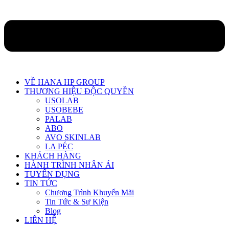
VỀ HANA HP GROUP
THƯƠNG HIỆU ĐỘC QUYỀN
USOLAB
USOBEBE
PALAB
ABO
AVO SKINLAB
LA PÉC
KHÁCH HÀNG
HÀNH TRÌNH NHÂN ÁI
TUYỂN DỤNG
TIN TỨC
Chương Trình Khuyến Mãi
Tin Tức & Sự Kiện
Blog
LIÊN HỆ