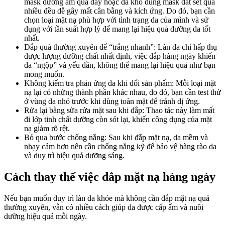
mask dưỡng ẩm quá dày hoặc da khô dùng mask đất sét quá
nhiều đều dễ gây mất cân bằng và kích ứng. Do đó, bạn cần
chọn loại mặt nạ phù hợp với tình trạng da của mình và sử
dụng với tần suất hợp lý để mang lại hiệu quả dưỡng da tốt
nhất.
Đắp quá thường xuyên để “trắng nhanh”: Làn da chỉ hấp thụ
được lượng dưỡng chất nhất định, việc đắp hàng ngày khiến
da “ngộp” và yếu dần, không thể mang lại hiệu quả như bạn
mong muốn.
Không kiểm tra phản ứng da khi đổi sản phẩm: Mỗi loại mặt
nạ lại có những thành phần khác nhau, do đó, bạn cần test thử
ở vùng da nhỏ trước khi dùng toàn mặt để tránh dị ứng.
Rửa lại bằng sữa rửa mặt sau khi đắp: Thao tác này làm mất
đi lớp tinh chất dưỡng còn sót lại, khiến công dụng của mặt
nạ giảm rõ rệt.
Bỏ qua bước chống nắng: Sau khi đắp mặt nạ, da mềm và
nhạy cảm hơn nên cần chống nắng kỹ để bảo vệ hàng rào da
và duy trì hiệu quả dưỡng sáng.
Cách thay thế việc đắp mặt nạ hàng ngày
Nếu bạn muốn duy trì làn da khỏe mà không cần đắp mặt nạ quá
thường xuyên, vẫn có nhiều cách giúp da được cấp ẩm và nuôi
dưỡng hiệu quả mỗi ngày.