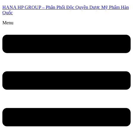
HANA HP GROUP – Phân Phối Độc Quyền Dược Mỹ Phẩm Hàn
Quốc
Menu