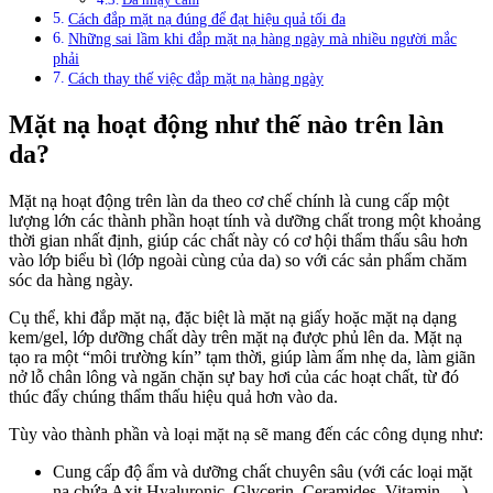
Cách đắp mặt nạ đúng để đạt hiệu quả tối đa
Những sai lầm khi đắp mặt nạ hàng ngày mà nhiều người mắc
phải
Cách thay thế việc đắp mặt nạ hàng ngày
Mặt nạ hoạt động như thế nào trên làn
da?
Mặt nạ hoạt động trên làn da theo cơ chế chính là cung cấp một
lượng lớn các thành phần hoạt tính và dưỡng chất trong một khoảng
thời gian nhất định, giúp các chất này có cơ hội thẩm thấu sâu hơn
vào lớp biểu bì (lớp ngoài cùng của da) so với các sản phẩm chăm
sóc da hàng ngày.
Cụ thể, khi đắp mặt nạ, đặc biệt là mặt nạ giấy hoặc mặt nạ dạng
kem/gel, lớp dưỡng chất dày trên mặt nạ được phủ lên da. Mặt nạ
tạo ra một “môi trường kín” tạm thời, giúp làm ấm nhẹ da, làm giãn
nở lỗ chân lông và ngăn chặn sự bay hơi của các hoạt chất, từ đó
thúc đẩy chúng thẩm thấu hiệu quả hơn vào da.
Tùy vào thành phần và loại mặt nạ sẽ mang đến các công dụng như:
Cung cấp độ ẩm và dưỡng chất chuyên sâu (với các loại mặt
nạ chứa Axit Hyaluronic, Glycerin, Ceramides, Vitamin,…)