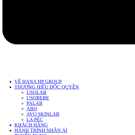
VỀ HANA HP GROUP
THƯƠNG HIỆU ĐỘC QUYỀN
USOLAB
USOBEBE
PALAB
ABO
AVO SKINLAB
LA PÉC
KHÁCH HÀNG
HÀNH TRÌNH NHÂN ÁI