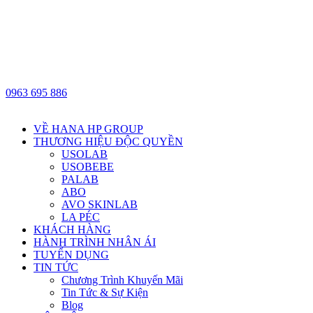
0963 695 886
VỀ HANA HP GROUP
THƯƠNG HIỆU ĐỘC QUYỀN
USOLAB
USOBEBE
PALAB
ABO
AVO SKINLAB
LA PÉC
KHÁCH HÀNG
HÀNH TRÌNH NHÂN ÁI
TUYỂN DỤNG
TIN TỨC
Chương Trình Khuyến Mãi
Tin Tức & Sự Kiện
Blog