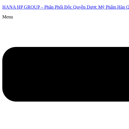
HANA HP GROUP – Phân Phối Độc Quyền Dược Mỹ Phẩm Hàn 
Menu