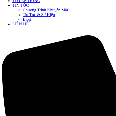
TUYỂN DỤNG
TIN TỨC
Chương Trình Khuyến Mãi
Tin Tức & Sự Kiện
Blog
LIÊN HỆ