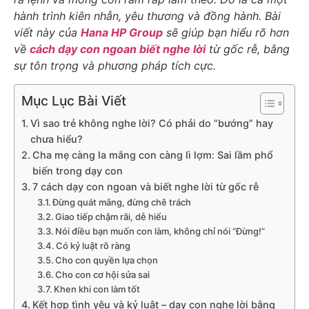
hành trình kiên nhẫn, yêu thương và đồng hành. Bài
viết này của
Hana HP Group
sẽ giúp bạn hiểu rõ hơn
về
cách dạy con ngoan biết nghe lời
từ gốc rễ, bằng
sự tôn trọng và phương pháp tích cực.
Mục Lục Bài Viết
Vì sao trẻ không nghe lời? Có phải do “bướng” hay
chưa hiểu?
Cha mẹ càng la mắng con càng lì lợm: Sai lầm phổ
biến trong dạy con
7 cách dạy con ngoan và biết nghe lời từ gốc rễ
Đừng quát mắng, đừng chê trách
Giao tiếp chậm rãi, dễ hiểu
Nói điều bạn muốn con làm, không chỉ nói “Đừng!”
Có kỷ luật rõ ràng
Cho con quyền lựa chọn
Cho con cơ hội sửa sai
Khen khi con làm tốt
Kết hợp tình yêu và kỷ luật – dạy con nghe lời bằng