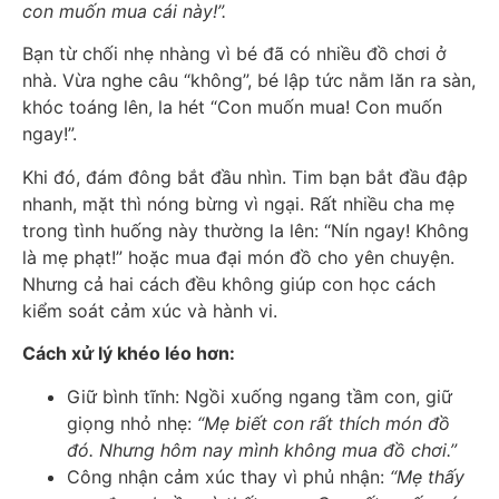
con muốn mua cái này!”.
Bạn từ chối nhẹ nhàng vì bé đã có nhiều đồ chơi ở
nhà. Vừa nghe câu “không”, bé lập tức nằm lăn ra sàn,
khóc toáng lên, la hét “Con muốn mua! Con muốn
ngay!”.
Khi đó, đám đông bắt đầu nhìn. Tim bạn bắt đầu đập
nhanh, mặt thì nóng bừng vì ngại. Rất nhiều cha mẹ
trong tình huống này thường la lên: “Nín ngay! Không
là mẹ phạt!” hoặc mua đại món đồ cho yên chuyện.
Nhưng cả hai cách đều không giúp con học cách
kiểm soát cảm xúc và hành vi.
Cách xử lý khéo léo hơn:
Giữ bình tĩnh: Ngồi xuống ngang tầm con, giữ
giọng nhỏ nhẹ:
“Mẹ biết con rất thích món đồ
đó. Nhưng hôm nay mình không mua đồ chơi.”
Công nhận cảm xúc thay vì phủ nhận:
“Mẹ thấy