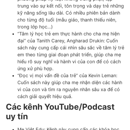
trung vào sự kết nối, tôn trọng và dạy trẻ những
kỹ năng sống lâu dài. Có nhiều phiên bản dành
cho từng độ tuổi (mẫu giáo, thanh thiếu niên,
trong lớp học…)
“Tâm lý học trẻ em thực hành cho cha mẹ hiện
đại” của Tanith Carey, Angharad Drukin: Cuốn
sách này cung cấp cái nhìn sâu sắc về tâm lý trẻ
em theo từng giai đoạn phát triển, giúp cha mẹ
hiểu rõ suy nghĩ và hành vi của con để có cách
ứng xử phù hợp.
“Đọc vị mọi vấn đề của trẻ” của Kevin Leman:
Cuốn sách này giúp cha mẹ nhận diện các hành
vi của con và tìm ra nguyên nhân sâu xa để có
cách giải quyết hiệu quả.
Các kênh YouTube/Podcast
uy tín
Mẹ Việt Edu: Kênh này cung cấp các khóa học,