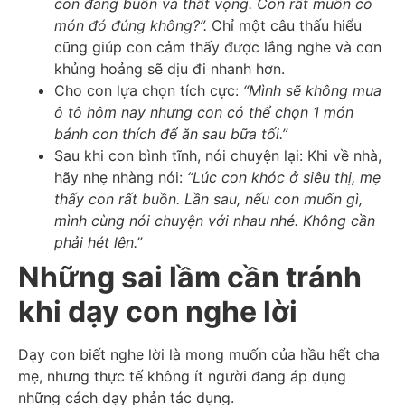
con đang buồn và thất vọng. Con rất muốn có
món đó đúng không?”.
Chỉ một câu thấu hiểu
cũng giúp con cảm thấy được lắng nghe và cơn
khủng hoảng sẽ dịu đi nhanh hơn.
Cho con lựa chọn tích cực:
“Mình sẽ không mua
ô tô hôm nay nhưng con có thể chọn 1 món
bánh con thích để ăn sau bữa tối.”
Sau khi con bình tĩnh, nói chuyện lại: Khi về nhà,
hãy nhẹ nhàng nói:
“Lúc con khóc ở siêu thị, mẹ
thấy con rất buồn. Lần sau, nếu con muốn gì,
mình cùng nói chuyện với nhau nhé. Không cần
phải hét lên.”
Những sai lầm cần tránh
khi dạy con nghe lời
Dạy con biết nghe lời là mong muốn của hầu hết cha
mẹ, nhưng thực tế không ít người đang áp dụng
những cách dạy phản tác dụng.