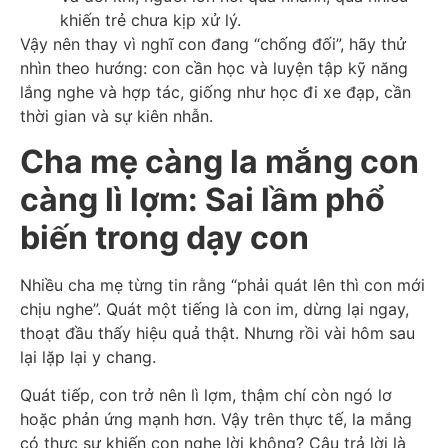
khiến trẻ chưa kịp xử lý.
Vậy nên thay vì nghĩ con đang “chống đối”, hãy thử
nhìn theo hướng: con cần học và luyện tập kỹ năng
lắng nghe và hợp tác, giống như học đi xe đạp, cần
thời gian và sự kiên nhẫn.
Cha mẹ càng la mắng con
càng lì lợm: Sai lầm phổ
biến trong dạy con
Nhiều cha mẹ từng tin rằng “phải quát lên thì con mới
chịu nghe”. Quát một tiếng là con im, dừng lại ngay,
thoạt đầu thấy hiệu quả thật. Nhưng rồi vài hôm sau
lại lặp lại y chang.
Quát tiếp, con trở nên lì lợm, thậm chí còn ngó lơ
hoặc phản ứng mạnh hơn. Vậy trên thực tế, la mắng
có thực sự khiến con nghe lời không? Câu trả lời là