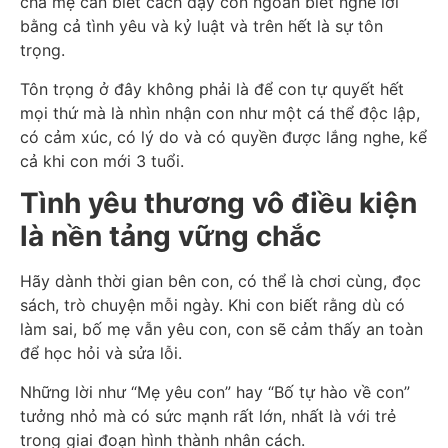
cha mẹ cần biết cách dạy con ngoan biết nghe lời
bằng cả tình yêu và kỷ luật và trên hết là sự tôn
trọng.
Tôn trọng ở đây không phải là để con tự quyết hết
mọi thứ mà là nhìn nhận con như một cá thể độc lập,
có cảm xúc, có lý do và có quyền được lắng nghe, kể
cả khi con mới 3 tuổi.
Tình yêu thương vô điều kiện
là nền tảng vững chắc
Hãy dành thời gian bên con, có thể là chơi cùng, đọc
sách, trò chuyện mỗi ngày. Khi con biết rằng dù có
làm sai, bố mẹ vẫn yêu con, con sẽ cảm thấy an toàn
để học hỏi và sửa lỗi.
Những lời như “Mẹ yêu con” hay “Bố tự hào về con”
tưởng nhỏ mà có sức mạnh rất lớn, nhất là với trẻ
trong giai đoạn hình thành nhân cách.