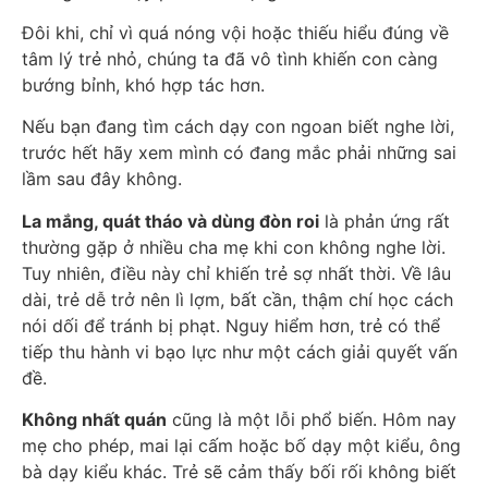
Đôi khi, chỉ vì quá nóng vội hoặc thiếu hiểu đúng về
tâm lý trẻ nhỏ, chúng ta đã vô tình khiến con càng
bướng bỉnh, khó hợp tác hơn.
Nếu bạn đang tìm cách dạy con ngoan biết nghe lời,
trước hết hãy xem mình có đang mắc phải những sai
lầm sau đây không.
La mắng, quát tháo và dùng đòn roi
là phản ứng rất
thường gặp ở nhiều cha mẹ khi con không nghe lời.
Tuy nhiên, điều này chỉ khiến trẻ sợ nhất thời. Về lâu
dài, trẻ dễ trở nên lì lợm, bất cần, thậm chí học cách
nói dối để tránh bị phạt. Nguy hiểm hơn, trẻ có thể
tiếp thu hành vi bạo lực như một cách giải quyết vấn
đề.
Không nhất quán
cũng là một lỗi phổ biến. Hôm nay
mẹ cho phép, mai lại cấm hoặc bố dạy một kiểu, ông
bà dạy kiểu khác. Trẻ sẽ cảm thấy bối rối không biết