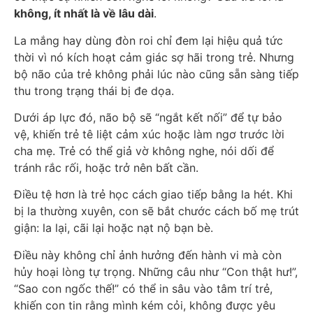
không, ít nhất là về lâu dài
.
La mắng hay dùng đòn roi chỉ đem lại hiệu quả tức
thời vì nó kích hoạt cảm giác sợ hãi trong trẻ. Nhưng
bộ não của trẻ không phải lúc nào cũng sẵn sàng tiếp
thu trong trạng thái bị đe dọa.
Dưới áp lực đó, não bộ sẽ “ngắt kết nối” để tự bảo
vệ, khiến trẻ tê liệt cảm xúc hoặc làm ngơ trước lời
cha mẹ. Trẻ có thể giả vờ không nghe, nói dối để
tránh rắc rối, hoặc trở nên bất cần.
Điều tệ hơn là trẻ học cách giao tiếp bằng la hét. Khi
bị la thường xuyên, con sẽ bắt chước cách bố mẹ trút
giận: la lại, cãi lại hoặc nạt nộ bạn bè.
Điều này không chỉ ảnh hưởng đến hành vi mà còn
hủy hoại lòng tự trọng. Những câu như “Con thật hư!”,
“Sao con ngốc thế!” có thể in sâu vào tâm trí trẻ,
khiến con tin rằng mình kém cỏi, không được yêu