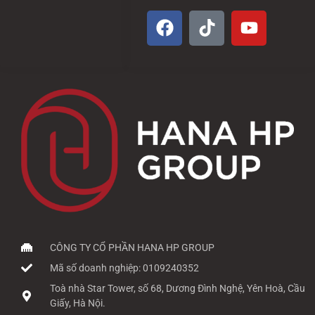
CÔNG TY CỔ PHẦN HANA HP GROUP
Mã số doanh nghiệp: 0109240352
Toà nhà Star Tower, số 68, Dương Đình Nghệ, Yên Hoà, Cầu
Giấy, Hà Nội.