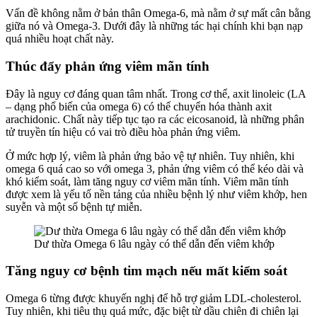
Vấn đề không nằm ở bản thân Omega-6, mà nằm ở sự mất cân bằng
giữa nó và Omega-3. Dưới đây là những tác hại chính khi bạn nạp
quá nhiều hoạt chất này.
Thúc đẩy phản ứng viêm mãn tính
Đây là nguy cơ đáng quan tâm nhất. Trong cơ thể, axit linoleic (LA
– dạng phổ biến của omega 6) có thể chuyển hóa thành axit
arachidonic. Chất này tiếp tục tạo ra các eicosanoid, là những phân
tử truyền tín hiệu có vai trò điều hòa phản ứng viêm.
Ở mức hợp lý, viêm là phản ứng bảo vệ tự nhiên. Tuy nhiên, khi
omega 6 quá cao so với omega 3, phản ứng viêm có thể kéo dài và
khó kiểm soát, làm tăng nguy cơ viêm mãn tính. Viêm mãn tính
được xem là yếu tố nền tảng của nhiều bệnh lý như viêm khớp, hen
suyễn và một số bệnh tự miễn.
Dư thừa Omega 6 lâu ngày có thể dẫn đến viêm khớp
Tăng nguy cơ bệnh tim mạch nếu mất kiểm soát
Omega 6 từng được khuyến nghị để hỗ trợ giảm LDL-cholesterol.
Tuy nhiên, khi tiêu thụ quá mức, đặc biệt từ dầu chiên đi chiên lại