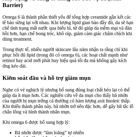
Barrier)
Omega 6 là thành phần thiết yếu để tổng hợp ceramide gắn kết các
tế bào sừng lại với nhau. Khi lượng lipid gian bào đầy đủ, da sẽ hạn
chế tình trạng mất nước qua biểu bì, từ đó giúp da mềm mại và đàn
hồi hơn, hạn chế bong tróc, khô ráp, giảm cảm giác châm chích khi
dùng treatment.
Trong thực tế, nhiều người skincare lâu năm nhận ra rằng chỉ khi
phục hồi đủ lipid (trong đó có omega 6), các hoạt chất mạnh như
retinol hay acid mới phát huy hiệu quả tối đa mà không gây kích
ứng kéo dài.
Kiểm soát dầu và hỗ trợ giảm mụn
Nghe có vẻ nghịch lý nhưng bổ sung đúng loại chất béo lại có thể
giúp da ít mụn hơn. Các nghiên cứu về da mụn cho thấy bã nhờn
của người bị mụn trứng cá thường có hàm lượng axit linoleic thấp.
Khi thiếu thành phần này, bã nhờn trở nên đặc hơn, dễ gây bít tắc lỗ
chân lông và hình thành nhân mụn.
Khi omega 6 được bổ sung hợp lý:
Bã nhờn được “làm loãng” tự nhiên