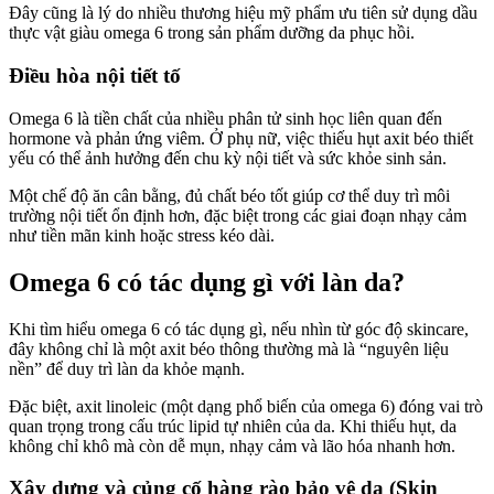
Đây cũng là lý do nhiều thương hiệu mỹ phẩm ưu tiên sử dụng dầu
thực vật giàu omega 6 trong sản phẩm dưỡng da phục hồi.
Điều hòa nội tiết tố
Omega 6 là tiền chất của nhiều phân tử sinh học liên quan đến
hormone và phản ứng viêm. Ở phụ nữ, việc thiếu hụt axit béo thiết
yếu có thể ảnh hưởng đến chu kỳ nội tiết và sức khỏe sinh sản.
Một chế độ ăn cân bằng, đủ chất béo tốt giúp cơ thể duy trì môi
trường nội tiết ổn định hơn, đặc biệt trong các giai đoạn nhạy cảm
như tiền mãn kinh hoặc stress kéo dài.
Omega 6 có tác dụng gì với làn da?
Khi tìm hiểu omega 6 có tác dụng gì, nếu nhìn từ góc độ skincare,
đây không chỉ là một axit béo thông thường mà là “nguyên liệu
nền” để duy trì làn da khỏe mạnh.
Đặc biệt, axit linoleic (một dạng phổ biến của omega 6) đóng vai trò
quan trọng trong cấu trúc lipid tự nhiên của da. Khi thiếu hụt, da
không chỉ khô mà còn dễ mụn, nhạy cảm và lão hóa nhanh hơn.
Xây dựng và củng cố hàng rào bảo vệ da (Skin