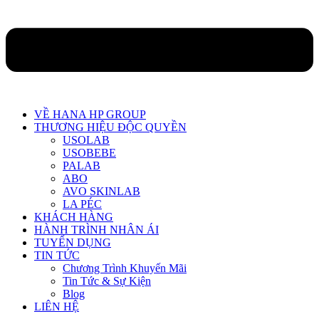
VỀ HANA HP GROUP
THƯƠNG HIỆU ĐỘC QUYỀN
USOLAB
USOBEBE
PALAB
ABO
AVO SKINLAB
LA PÉC
KHÁCH HÀNG
HÀNH TRÌNH NHÂN ÁI
TUYỂN DỤNG
TIN TỨC
Chương Trình Khuyến Mãi
Tin Tức & Sự Kiện
Blog
LIÊN HỆ