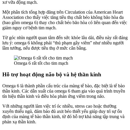
xơ vữa động mạch.
Một phân tích tổng hợp đăng trên Circulation của American Heart
Association cho thấy việc tăng tiêu thụ chất béo không bão hòa đa
(bao gồm omega 6) thay cho chất béo bão hòa có liên quan đến việc
giảm nguy cơ bệnh tim mạch.
Từ góc nhìn người quan tâm đến sức khỏe lâu dài, điều này rất đáng
lưu ý: omega 6 không phải “thủ phạm gây viêm” như nhiều người
lầm tưởng, nếu được tiêu thụ ở mức cân bằng.
Omega 6 rất tốt cho tim mạch
Hỗ trợ hoạt động não bộ và hệ thần kinh
Omega 6 là thành phần cấu trúc của màng tế bào, đặc biệt là tế bào
thần kinh. Các dẫn xuất của omega 6 tham gia vào quá trình truyền
tín hiệu thần kinh và điều hòa phản ứng viêm trong não.
Với những người làm việc trí óc nhiều, stress cao hoặc thường
xuyên thiếu ngủ, đảm bảo đủ axit béo thiết yếu giúp duy trì sự ổn
định của màng tế bào thần kinh, từ đó hỗ trợ khả năng tập trung và
phản xạ thần kinh.