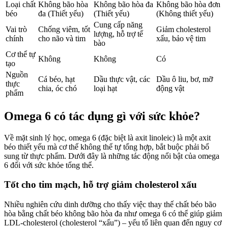
Loại chất
Không bão hòa
Không bão hòa đa
Không bão hòa đơn
béo
đa (Thiết yếu)
(Thiết yếu)
(Không thiết yếu)
Cung cấp năng
Vai trò
Chống viêm, tốt
Giảm cholesterol
lượng, hỗ trợ tế
chính
cho não và tim
xấu, bảo vệ tim
bào
Cơ thể tự
Không
Không
Có
tạo
Nguồn
Cá béo, hạt
Dầu thực vật, các
Dầu ô liu, bơ, mỡ
thực
chia, óc chó
loại hạt
động vật
phẩm
Omega 6 có tác dụng gì với sức khỏe?
Về mặt sinh lý học, omega 6 (đặc biệt là axit linoleic) là một axit
béo thiết yếu mà cơ thể không thể tự tổng hợp, bắt buộc phải bổ
sung từ thực phẩm. Dưới đây là những tác động nổi bật của omega
6 đối với sức khỏe tổng thể.
Tốt cho tim mạch, hỗ trợ giảm cholesterol xấu
Nhiều nghiên cứu dinh dưỡng cho thấy việc thay thế chất béo bão
hòa bằng chất béo không bão hòa đa như omega 6 có thể giúp giảm
LDL-cholesterol (cholesterol “xấu”) – yếu tố liên quan đến nguy cơ