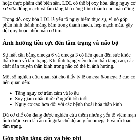
hoặc thực phẩm chế biến sẵn, LDL có thể bị oxy hóa, tăng nguy cơ
xơ vữa động mạch và làm tăng khả năng hình thành cục máu đông.
Trong đó, oxy hóa LDL là yếu tố nguy hiểm thực sự, vì nó góp
phần hình thành mảng bám trong thành mạch, hẹp mạch máu, gây
đột quỵ hoặc nhồi máu cơ tim.
Ảnh hưởng tiêu cực đến tâm trạng và não bộ
Sự mất cân bằng omega 6 và omega 3 có liên quan đến sức khỏe
thần kinh và tâm trạng. Khi tình trạng viêm toàn thân tăng cao, các
chất dẫn truyền thần kinh trong não có thể bị ảnh hưởng.
Một số nghiên cứu quan sát cho thấy tỷ lệ omega 6/omega 3 cao có
liên quan đến:
Tăng nguy cơ trầm cảm và lo âu
Suy giảm nhận thức ở người lớn tuổi
Nguy cơ cao hơn đối với các bệnh thoái hóa thần kinh
Dù cơ chế còn đang được nghiên cứu thêm nhưng yếu tố viêm mạn
tính được xem là cầu nối giữa chế độ ăn giàu omega 6 và rối loạn
tâm trạng.
Góp phần tăng cân và béo phì