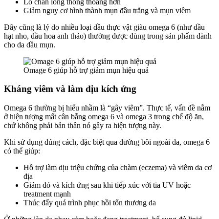
Lỗ chân lông thông thoáng hơn
Giảm nguy cơ hình thành mụn đầu trắng và mụn viêm
Đây cũng là lý do nhiều loại dầu thực vật giàu omega 6 (như dầu
hạt nho, dầu hoa anh thảo) thường được dùng trong sản phẩm dành
cho da dầu mụn.
Omage 6 giúp hỗ trợ giảm mụn hiệu quả
Kháng viêm và làm dịu kích ứng
Omega 6 thường bị hiểu nhầm là “gây viêm”. Thực tế, vấn đề nằm
ở hiện tượng mất cân bằng omega 6 và omega 3 trong chế độ ăn,
chứ không phải bản thân nó gây ra hiện tượng này.
Khi sử dụng đúng cách, đặc biệt qua đường bôi ngoài da, omega 6
có thể giúp:
Hỗ trợ làm dịu triệu chứng của chàm (eczema) và viêm da cơ
địa
Giảm đỏ và kích ứng sau khi tiếp xúc với tia UV hoặc
treatment mạnh
Thúc đẩy quá trình phục hồi tổn thương da