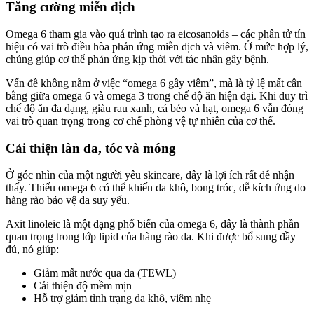
Tăng cường miễn dịch
Omega 6 tham gia vào quá trình tạo ra eicosanoids – các phân tử tín
hiệu có vai trò điều hòa phản ứng miễn dịch và viêm. Ở mức hợp lý,
chúng giúp cơ thể phản ứng kịp thời với tác nhân gây bệnh.
Vấn đề không nằm ở việc “omega 6 gây viêm”, mà là tỷ lệ mất cân
bằng giữa omega 6 và omega 3 trong chế độ ăn hiện đại. Khi duy trì
chế độ ăn đa dạng, giàu rau xanh, cá béo và hạt, omega 6 vẫn đóng
vai trò quan trọng trong cơ chế phòng vệ tự nhiên của cơ thể.
Cải thiện làn da, tóc và móng
Ở góc nhìn của một người yêu skincare, đây là lợi ích rất dễ nhận
thấy. Thiếu omega 6 có thể khiến da khô, bong tróc, dễ kích ứng do
hàng rào bảo vệ da suy yếu.
Axit linoleic là một dạng phổ biến của omega 6, đây là thành phần
quan trọng trong lớp lipid của hàng rào da. Khi được bổ sung đầy
đủ, nó giúp:
Giảm mất nước qua da (TEWL)
Cải thiện độ mềm mịn
Hỗ trợ giảm tình trạng da khô, viêm nhẹ