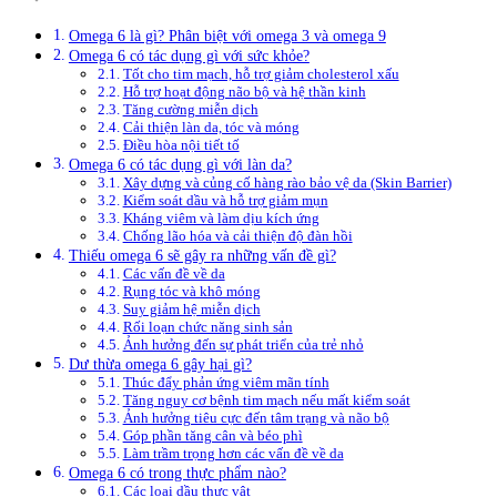
Omega 6 là gì? Phân biệt với omega 3 và omega 9
Omega 6 có tác dụng gì với sức khỏe?
Tốt cho tim mạch, hỗ trợ giảm cholesterol xấu
Hỗ trợ hoạt động não bộ và hệ thần kinh
Tăng cường miễn dịch
Cải thiện làn da, tóc và móng
Điều hòa nội tiết tố
Omega 6 có tác dụng gì với làn da?
Xây dựng và củng cố hàng rào bảo vệ da (Skin Barrier)
Kiểm soát dầu và hỗ trợ giảm mụn
Kháng viêm và làm dịu kích ứng
Chống lão hóa và cải thiện độ đàn hồi
Thiếu omega 6 sẽ gây ra những vấn đề gì?
Các vấn đề về da
Rụng tóc và khô móng
Suy giảm hệ miễn dịch
Rối loạn chức năng sinh sản
Ảnh hưởng đến sự phát triển của trẻ nhỏ
Dư thừa omega 6 gây hại gì?
Thúc đẩy phản ứng viêm mãn tính
Tăng nguy cơ bệnh tim mạch nếu mất kiểm soát
Ảnh hưởng tiêu cực đến tâm trạng và não bộ
Góp phần tăng cân và béo phì
Làm trầm trọng hơn các vấn đề về da
Omega 6 có trong thực phẩm nào?
Các loại dầu thực vật