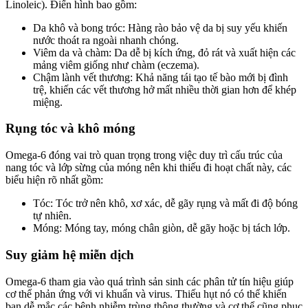
Linoleic). Điển hình bao gồm:
Da khô và bong tróc: Hàng rào bảo vệ da bị suy yếu khiến
nước thoát ra ngoài nhanh chóng.
Viêm da và chàm: Da dễ bị kích ứng, đỏ rát và xuất hiện các
mảng viêm giống như chàm (eczema).
Chậm lành vết thương: Khả năng tái tạo tế bào mới bị đình
trệ, khiến các vết thương hở mất nhiều thời gian hơn để khép
miệng.
Rụng tóc và khô móng
Omega-6 đóng vai trò quan trọng trong việc duy trì cấu trúc của
nang tóc và lớp sừng của móng nên khi thiếu đi hoạt chất này, các
biểu hiện rõ nhất gồm:
Tóc: Tóc trở nên khô, xơ xác, dễ gãy rụng và mất đi độ bóng
tự nhiên.
Móng: Móng tay, móng chân giòn, dễ gãy hoặc bị tách lớp.
Suy giảm hệ miễn dịch
Omega-6 tham gia vào quá trình sản sinh các phân tử tín hiệu giúp
cơ thể phản ứng với vi khuẩn và virus. Thiếu hụt nó có thể khiến
bạn dễ mắc các bệnh nhiễm trùng thông thường và cơ thể cũng phục