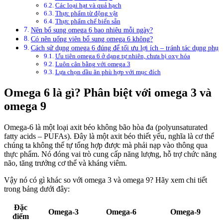
Các loại hạt và quả hạch
Thực phẩm từ động vật
Thực phẩm chế biến sẵn
Nên bổ sung omega 6 bao nhiêu mỗi ngày?
Có nên uống viên bổ sung omega 6 không?
Cách sử dụng omega 6 đúng để tối ưu lợi ích – tránh tác dụng phụ
Ưu tiên omega 6 ở dạng tự nhiên, chưa bị oxy hóa
Luôn cân bằng với omega 3
Lựa chọn dầu ăn phù hợp với mục đích
Omega 6 là gì? Phân biệt với omega 3 và
omega 9
Omega-6 là một loại axit béo không bão hòa đa (polyunsaturated
fatty acids – PUFAs). Đây là một axit béo thiết yếu, nghĩa là cơ thể
chúng ta không thể tự tổng hợp được mà phải nạp vào thông qua
thực phẩm. Nó đóng vai trò cung cấp năng lượng, hỗ trợ chức năng
não, tăng trưởng cơ thể và kháng viêm.
Vậy nó có gì khác so với omega 3 và omega 9? Hãy xem chi tiết
trong bảng dưới đây:
Đặc
Omega-3
Omega-6
Omega-9
điểm