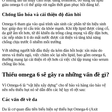
Ở những làn da nhạy cảm hoặc đang treatment, bổ sung đủ lipid
giàu omega 6 có thể giúp rút ngắn thời gian phục hồi đáng kể.
Chống lão hóa và cải thiện độ đàn hồi
Omega 6 tham gia vào quá trình sản sinh các phân tử tín hiệu sinh
học giúp duy trì cấu trúc da khỏe mạnh. Khi lớp lipid được củng cố,
da giữ ẩm tốt hơn, từ đó khiến da trông căng mọng và đầy đặn hơn,
các nếp nhăn li ti do mất nước được cải thiện và tăng khả năng
chống chịu trước ô nhiễm môi trường
Với những người bắt đầu thấy da kém đàn hồi hoặc xỉn màu do
stress và thiếu ngủ, việc chăm sóc lại nền lipid, bao gồm omega 6,
thường mang lại cải thiện rõ rệt hơn cả việc chỉ tập trung vào serum
chống lão hóa.
Thiếu omega 6 sẽ gây ra những vấn đề gì?
Vì Omega-6 là “vật liệu xây dựng” cho tế bào và hàng rào bảo vệ
nên nếu thiếu hụt nó sẽ dẫn đến các hệ lụy rõ rệt sau:
Các vấn đề về da
Da là cơ quan đầu tiên biểu hiện sự thiếu hụt Omega-6 (Axit