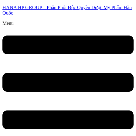
HANA HP GROUP – Phân Phối Độc Quyền Dược Mỹ Phẩm Hàn
Quốc
Menu