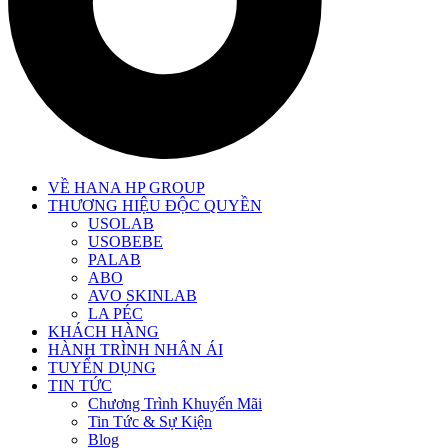
VỀ HANA HP GROUP
THƯƠNG HIỆU ĐỘC QUYỀN
USOLAB
USOBEBE
PALAB
ABO
AVO SKINLAB
LA PÉC
KHÁCH HÀNG
HÀNH TRÌNH NHÂN ÁI
TUYỂN DỤNG
TIN TỨC
Chương Trình Khuyến Mãi
Tin Tức & Sự Kiện
Blog