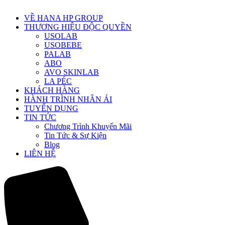
VỀ HANA HP GROUP
THƯƠNG HIỆU ĐỘC QUYỀN
USOLAB
USOBEBE
PALAB
ABO
AVO SKINLAB
LA PÉC
KHÁCH HÀNG
HÀNH TRÌNH NHÂN ÁI
TUYỂN DỤNG
TIN TỨC
Chương Trình Khuyến Mãi
Tin Tức & Sự Kiện
Blog
LIÊN HỆ