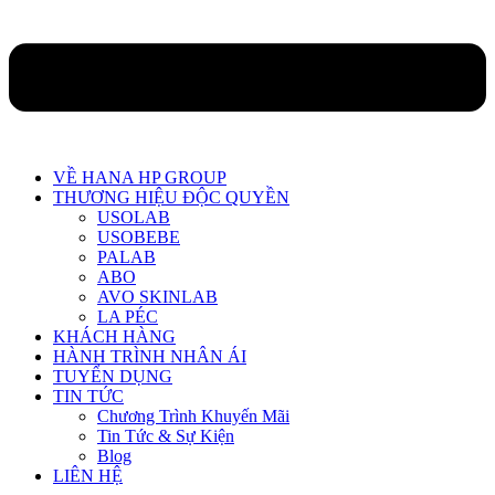
VỀ HANA HP GROUP
THƯƠNG HIỆU ĐỘC QUYỀN
USOLAB
USOBEBE
PALAB
ABO
AVO SKINLAB
LA PÉC
KHÁCH HÀNG
HÀNH TRÌNH NHÂN ÁI
TUYỂN DỤNG
TIN TỨC
Chương Trình Khuyến Mãi
Tin Tức & Sự Kiện
Blog
LIÊN HỆ