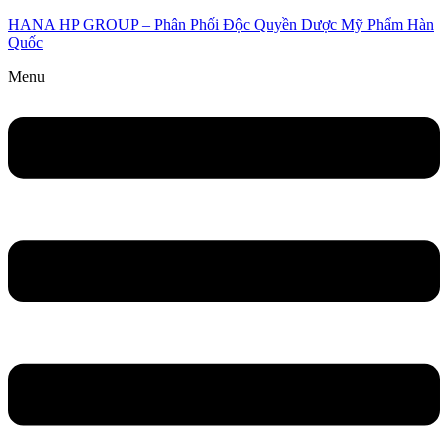
HANA HP GROUP – Phân Phối Độc Quyền Dược Mỹ Phẩm Hàn
Quốc
Menu