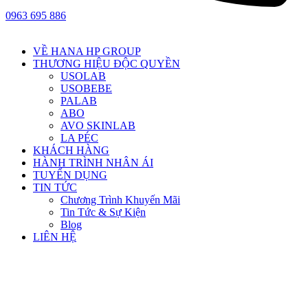
0963 695 886
VỀ HANA HP GROUP
THƯƠNG HIỆU ĐỘC QUYỀN
USOLAB
USOBEBE
PALAB
ABO
AVO SKINLAB
LA PÉC
KHÁCH HÀNG
HÀNH TRÌNH NHÂN ÁI
TUYỂN DỤNG
TIN TỨC
Chương Trình Khuyến Mãi
Tin Tức & Sự Kiện
Blog
LIÊN HỆ