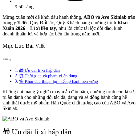
9:50 sáng
Mừng xuân mới để khởi đầu hanh thông,
ABO
và
Avo Skinlab
trân
trọng gửi đến Quý Đối tác, Quý Khách hàng chương trình
Khai
Xuân 2026 – Lì xì liền tay
, như lời chúc tài lộc dồi dào, kinh
doanh thuận lợi và hợp tác bền lâu trong năm mới.
Mục Lục Bài Viết
🎁 Ưu đãi lì xì hấp dẫn
⏰ Thời gian và phạm vi áp dụng
🌸 Khởi đầu thuận lợi - Đồng hành bền vững
Không chỉ mang ý nghĩa may mắn đầu năm, chương trình còn là sự
tri ân dành cho những đối tác đã, đang và sẽ đồng hành cùng hệ
sinh thái dược mỹ phẩm Hàn Quốc chất lượng cao của ABO và Avo
Skinlab.
🎁 Ưu đãi lì xì hấp dẫn